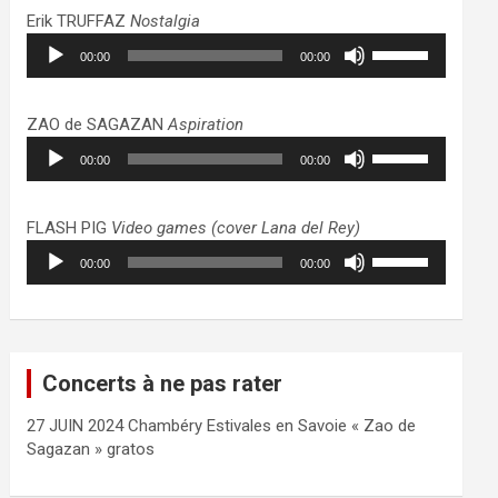
haut/bas
Erik TRUFFAZ
Nostalgia
pour
Lecteur
Utilisez
augmenter
00:00
00:00
audio
les
ou
flèches
diminuer
haut/bas
ZAO de SAGAZAN
Aspiration
le
pour
Lecteur
Utilisez
volume.
augmenter
00:00
00:00
audio
les
ou
flèches
diminuer
haut/bas
FLASH PIG
Video games (cover Lana del Rey)
le
pour
Lecteur
Utilisez
volume.
augmenter
00:00
00:00
audio
les
ou
flèches
diminuer
haut/bas
le
pour
volume.
augmenter
Concerts à ne pas rater
ou
diminuer
27 JUIN 2024 Chambéry Estivales en Savoie « Zao de
le
Sagazan » gratos
volume.