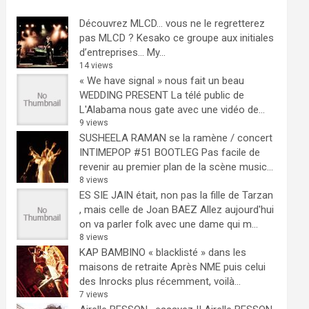
Découvrez MLCD… vous ne le regretterez
pas
MLCD ? Kesako ce groupe aux initiales
d’entreprises… My...
14 views
« We have signal » nous fait un beau
WEDDING PRESENT
La télé public de
L'Alabama nous gate avec une vidéo de...
9 views
SUSHEELA RAMAN se la ramène / concert
INTIMEPOP #51 BOOTLEG
Pas facile de
revenir au premier plan de la scène music...
8 views
ES SIE JAIN était, non pas la fille de Tarzan
, mais celle de Joan BAEZ
Allez aujourd'hui
on va parler folk avec une dame qui m...
8 views
KAP BAMBINO « blacklisté » dans les
maisons de retraite
Après NME puis celui
des Inrocks plus récemment, voilà...
7 views