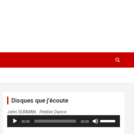
Disques que j’écoute
John SURMAN
Pebble Dance
Lecteur
Utilisez
00:00
00:00
audio
les
flèches