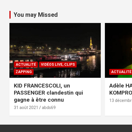
You may Missed
ACTUALITÉ
VIDÉOS LIVE, CLIPS
ZAPPING
ACTUALITÉ
KID FRANCESCOLI, un
Adèle HA
PASSENGER clandestin qui
KOMPR
gagne à être connu
13 décembr
31 août 2021
abds69