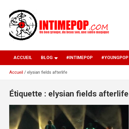
Aller
au
contenu
Un blog avec des sessions live filmées de concerts de
intimepop.com
musiques actuelles pop rock, post-rock, indé sur Lyon. rock po
concert lyon
ACCUEIL
BLOG
#INTIMEPOP
#YOUNGPOP
Accueil
elysian fields afterlife
Étiquette :
elysian fields afterlife