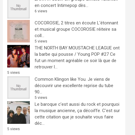
en concert Intimepop dès...
6 views
COCOROSIE, 2 titres en écoute
L'étonnant
et musical groupe COCOROSIE réiteire sa
coll...
5 views
THE NORTH BAY MOUSTACHE LEAGUE ont
la barbe qui pousse / Young POP #27
Ce
fut un moment agréable ce soir là que de
retrouver l...
5 views
Common Klingon like You.
Je viens de
découvrir une excellente reprise du tube
90...
5 views
Le baroque c’est aussi du rock et pourquoi
la musique ancienne, ça décoiffe.
C'est sur
cette citation que je souhaite vous faire
déc...
5 views