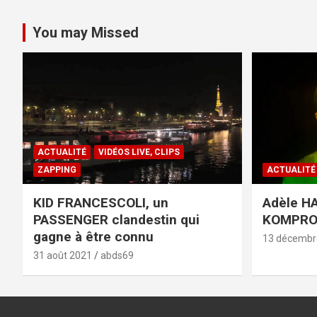
You may Missed
ACTUALITÉ
VIDÉOS LIVE, CLIPS
ZAPPING
ACTUALITÉ
KID FRANCESCOLI, un
Adèle HA
PASSENGER clandestin qui
KOMPR
gagne à être connu
13 décembr
31 août 2021
abds69