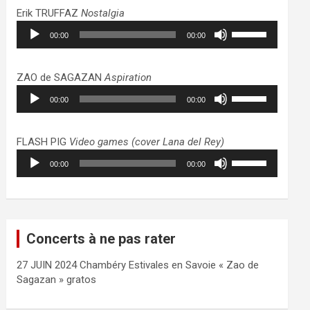
haut/bas
Erik TRUFFAZ
Nostalgia
pour
Lecteur
Utilisez
augmenter
00:00
00:00
audio
les
ou
flèches
diminuer
haut/bas
ZAO de SAGAZAN
Aspiration
le
pour
Lecteur
Utilisez
volume.
augmenter
00:00
00:00
audio
les
ou
flèches
diminuer
haut/bas
FLASH PIG
Video games (cover Lana del Rey)
le
pour
Lecteur
Utilisez
volume.
augmenter
00:00
00:00
audio
les
ou
flèches
diminuer
haut/bas
le
pour
volume.
augmenter
Concerts à ne pas rater
ou
diminuer
27 JUIN 2024 Chambéry Estivales en Savoie « Zao de
le
Sagazan » gratos
volume.