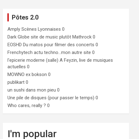
Pôtes 2.0
Amply
Scènes Lyonnaises 0
Dark Globe
site de music plutôt Mathrock 0
EOSHD
Du matos pour filmer des concerts 0
Frenchytech
actu techno…mon autre site 0
l'epicerie moderne (salle)
A Feyzin, live de musiques
actuelles 0
MOWNO ex bokson
0
publikart
0
un sushi dans mon pieu
0
Une pile de disques (pour passer le temps)
0
Who cares, really ?
0
I'm popular