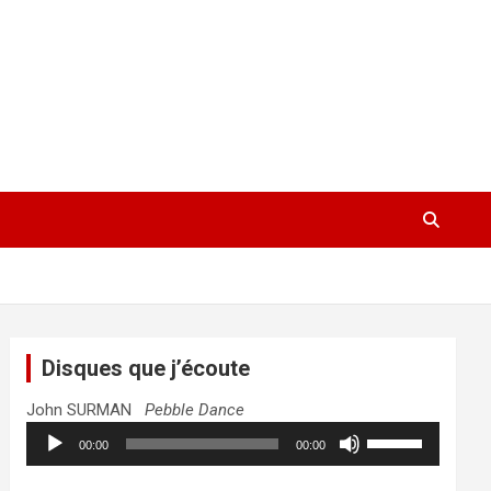
Disques que j’écoute
John SURMAN
Pebble Dance
Lecteur
Utilisez
00:00
00:00
audio
les
flèches