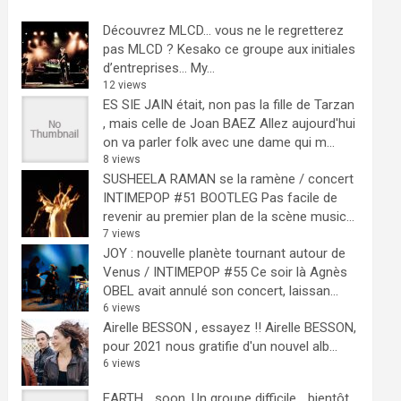
Découvrez MLCD… vous ne le regretterez
pas
MLCD ? Kesako ce groupe aux initiales
d’entreprises… My...
12 views
ES SIE JAIN était, non pas la fille de Tarzan
, mais celle de Joan BAEZ
Allez aujourd'hui
on va parler folk avec une dame qui m...
8 views
SUSHEELA RAMAN se la ramène / concert
INTIMEPOP #51 BOOTLEG
Pas facile de
revenir au premier plan de la scène music...
7 views
JOY : nouvelle planète tournant autour de
Venus / INTIMEPOP #55
Ce soir là Agnès
OBEL avait annulé son concert, laissan...
6 views
Airelle BESSON , essayez !!
Airelle BESSON,
pour 2021 nous gratifie d'un nouvel alb...
6 views
EARTH… soon.
Un groupe difficile ...bientôt