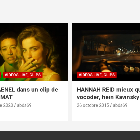
VIDÉOS LIVE, CLIPS
VIDÉOS LIVE, CLIPS
ENEL dans un clip de
HANNAH REID mieux q
OMAT
vocoder, hein Kavinsky 
e 2020
abds69
26 octobre 2015
abds69