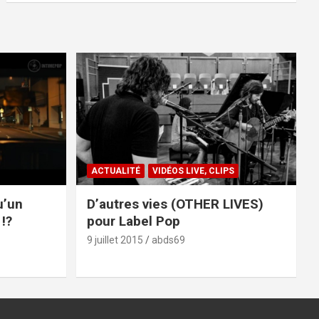
ACTUALITÉ
VIDÉOS LIVE, CLIPS
u’un
D’autres vies (OTHER LIVES)
!?
pour Label Pop
9 juillet 2015
abds69