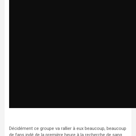
Décidément ce groupe va rallier à eux beaucoup, beaucoup
de fans indé de la première heure à la recherche de sang