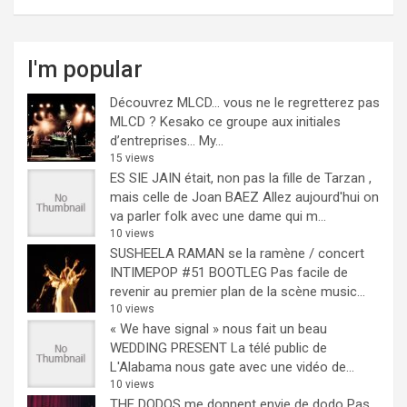
I'm popular
Découvrez MLCD… vous ne le regretterez pas
MLCD ? Kesako ce groupe aux initiales
d’entreprises… My...
15 views
ES SIE JAIN était, non pas la fille de Tarzan ,
mais celle de Joan BAEZ
Allez aujourd'hui on
va parler folk avec une dame qui m...
10 views
SUSHEELA RAMAN se la ramène / concert
INTIMEPOP #51 BOOTLEG
Pas facile de
revenir au premier plan de la scène music...
10 views
« We have signal » nous fait un beau
WEDDING PRESENT
La télé public de
L'Alabama nous gate avec une vidéo de...
10 views
THE DODOS me donnent envie de dodo
Pas