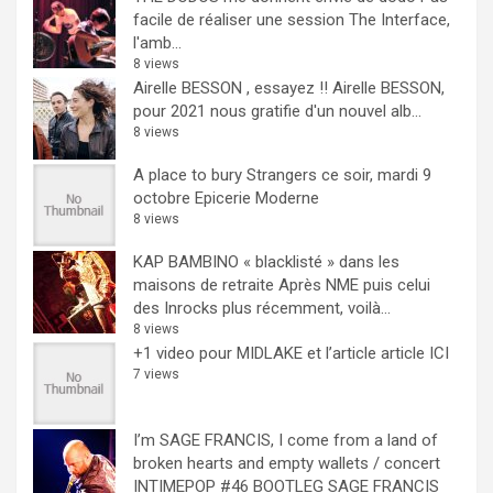
facile de réaliser une session The Interface,
l'amb...
8 views
Airelle BESSON , essayez !!
Airelle BESSON,
pour 2021 nous gratifie d'un nouvel alb...
8 views
A place to bury Strangers ce soir, mardi 9
octobre Epicerie Moderne
8 views
KAP BAMBINO « blacklisté » dans les
maisons de retraite
Après NME puis celui
des Inrocks plus récemment, voilà...
8 views
+1 video pour MIDLAKE et l’article
article ICI
7 views
I’m SAGE FRANCIS, I come from a land of
broken hearts and empty wallets / concert
INTIMEPOP #46 BOOTLEG
SAGE FRANCIS