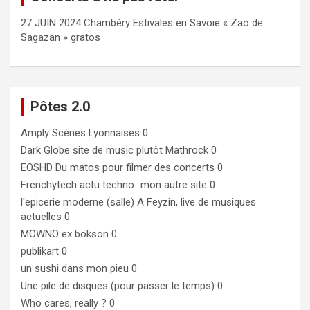
27 JUIN 2024 Chambéry Estivales en Savoie « Zao de
Sagazan » gratos
Pôtes 2.0
Amply
Scènes Lyonnaises 0
Dark Globe
site de music plutôt Mathrock 0
EOSHD
Du matos pour filmer des concerts 0
Frenchytech
actu techno…mon autre site 0
l'epicerie moderne (salle)
A Feyzin, live de musiques
actuelles 0
MOWNO ex bokson
0
publikart
0
un sushi dans mon pieu
0
Une pile de disques (pour passer le temps)
0
Who cares, really ?
0