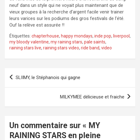
neuf dans un style qui ne voyait plus maintenant que de
vieux groupes à la recherche d’argent facile venir trainer
leurs varices sur les podiums des gros festivals de l’été.
Ouf la relève est assurée !!
Étiquettes:
chapterhouse
,
happy mondays
,
inde pop
,
liverpool
,
my bloody valentine
,
my raining stars
,
pale saints
,
raining stars live
,
raining stars video
,
ride band
,
video
Navigation
SLIIMY, le Stéphanois qui gagne
de
l’article
MILKYMEE délicieuse et fraiche
Un commentaire sur «
MY
RAINING STARS en pleine