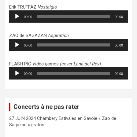
Erik TRUFFAZ
Nostalgia
Lecteur
00:00
00:00
audio
ZAO de SAGAZAN
Aspiration
Lecteur
00:00
00:00
audio
FLASH PIG
Video games (cover Lana del Rey)
Lecteur
00:00
00:00
audio
Concerts à ne pas rater
27 JUIN 2024 Chambéry Estivales en Savoie « Zao de
Sagazan » gratos