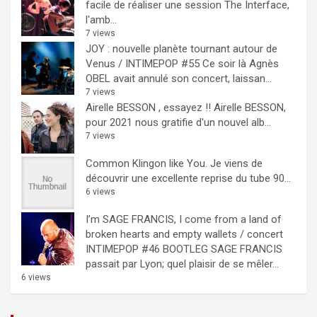
facile de réaliser une session The Interface,
l'amb...
7 views
JOY : nouvelle planète tournant autour de
Venus / INTIMEPOP #55
Ce soir là Agnès
OBEL avait annulé son concert, laissan...
7 views
Airelle BESSON , essayez !!
Airelle BESSON,
pour 2021 nous gratifie d'un nouvel alb...
7 views
Common Klingon like You.
Je viens de
découvrir une excellente reprise du tube 90...
6 views
I’m SAGE FRANCIS, I come from a land of
broken hearts and empty wallets / concert
INTIMEPOP #46 BOOTLEG
SAGE FRANCIS
passait par Lyon; quel plaisir de se mêler...
6 views