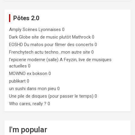
Pôtes 2.0
Amply
Scènes Lyonnaises 0
Dark Globe
site de music plutôt Mathrock 0
EOSHD
Du matos pour filmer des concerts 0
Frenchytech
actu techno…mon autre site 0
l'epicerie moderne (salle)
A Feyzin, live de musiques
actuelles 0
MOWNO ex bokson
0
publikart
0
un sushi dans mon pieu
0
Une pile de disques (pour passer le temps)
0
Who cares, really ?
0
I'm popular