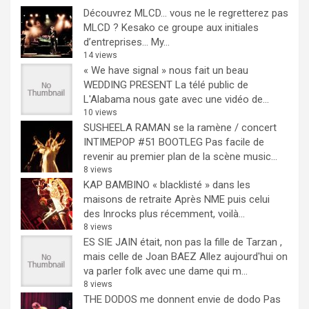
Découvrez MLCD… vous ne le regretterez pas
MLCD ? Kesako ce groupe aux initiales
d’entreprises… My...
14 views
« We have signal » nous fait un beau
WEDDING PRESENT
La télé public de
L'Alabama nous gate avec une vidéo de...
10 views
SUSHEELA RAMAN se la ramène / concert
INTIMEPOP #51 BOOTLEG
Pas facile de
revenir au premier plan de la scène music...
8 views
KAP BAMBINO « blacklisté » dans les
maisons de retraite
Après NME puis celui
des Inrocks plus récemment, voilà...
8 views
ES SIE JAIN était, non pas la fille de Tarzan ,
mais celle de Joan BAEZ
Allez aujourd'hui on
va parler folk avec une dame qui m...
8 views
THE DODOS me donnent envie de dodo
Pas