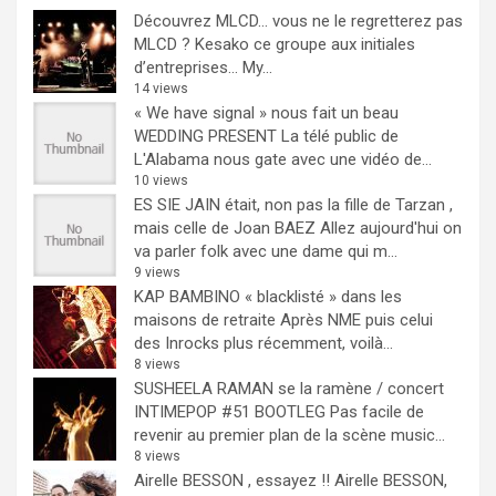
Découvrez MLCD… vous ne le regretterez pas
MLCD ? Kesako ce groupe aux initiales
d’entreprises… My...
14 views
« We have signal » nous fait un beau
WEDDING PRESENT
La télé public de
L'Alabama nous gate avec une vidéo de...
10 views
ES SIE JAIN était, non pas la fille de Tarzan ,
mais celle de Joan BAEZ
Allez aujourd'hui on
va parler folk avec une dame qui m...
9 views
KAP BAMBINO « blacklisté » dans les
maisons de retraite
Après NME puis celui
des Inrocks plus récemment, voilà...
8 views
SUSHEELA RAMAN se la ramène / concert
INTIMEPOP #51 BOOTLEG
Pas facile de
revenir au premier plan de la scène music...
8 views
Airelle BESSON , essayez !!
Airelle BESSON,