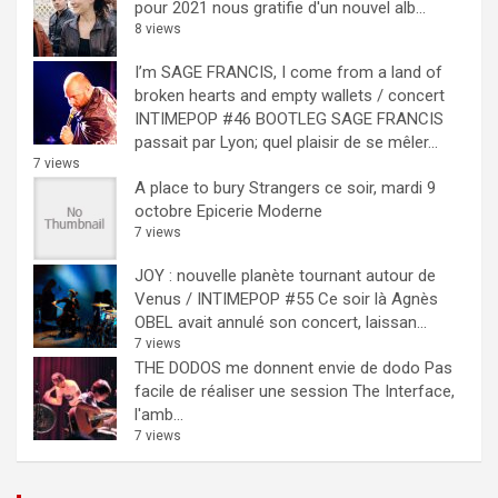
pour 2021 nous gratifie d'un nouvel alb...
8 views
I’m SAGE FRANCIS, I come from a land of
broken hearts and empty wallets / concert
INTIMEPOP #46 BOOTLEG
SAGE FRANCIS
passait par Lyon; quel plaisir de se mêler...
7 views
A place to bury Strangers ce soir, mardi 9
octobre Epicerie Moderne
7 views
JOY : nouvelle planète tournant autour de
Venus / INTIMEPOP #55
Ce soir là Agnès
OBEL avait annulé son concert, laissan...
7 views
THE DODOS me donnent envie de dodo
Pas
facile de réaliser une session The Interface,
l'amb...
7 views