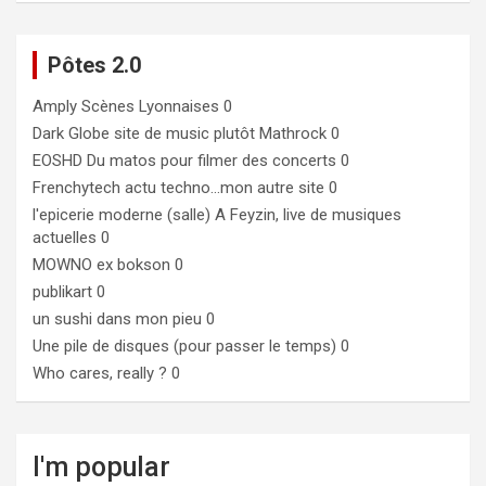
Pôtes 2.0
Amply
Scènes Lyonnaises 0
Dark Globe
site de music plutôt Mathrock 0
EOSHD
Du matos pour filmer des concerts 0
Frenchytech
actu techno…mon autre site 0
l'epicerie moderne (salle)
A Feyzin, live de musiques
actuelles 0
MOWNO ex bokson
0
publikart
0
un sushi dans mon pieu
0
Une pile de disques (pour passer le temps)
0
Who cares, really ?
0
I'm popular