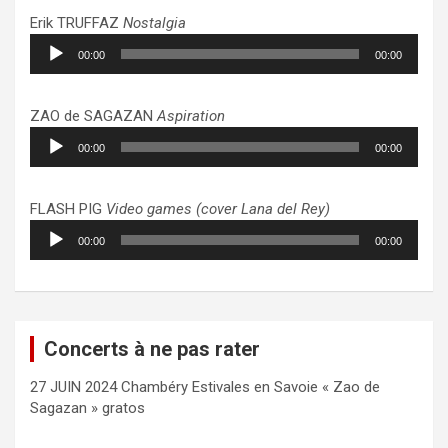
Erik TRUFFAZ
Nostalgia
Lecteur
00:00
00:00
audio
ZAO de SAGAZAN
Aspiration
Lecteur
00:00
00:00
audio
FLASH PIG
Video games (cover Lana del Rey)
Lecteur
00:00
00:00
audio
Concerts à ne pas rater
27 JUIN 2024 Chambéry Estivales en Savoie « Zao de
Sagazan » gratos