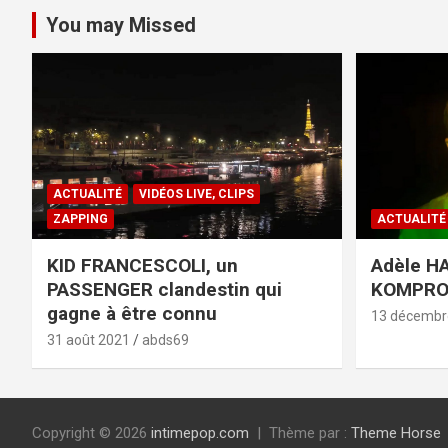
You may Missed
ACTUALITÉ
VIDÉOS LIVE, CLIPS
ZAPPING
ACTUALITÉ
KID FRANCESCOLI, un
Adèle HA
PASSENGER clandestin qui
KOMPR
gagne à être connu
13 décembr
31 août 2021
abds69
Copyright © 2026
intimepop.com
Thème par :
Theme Horse