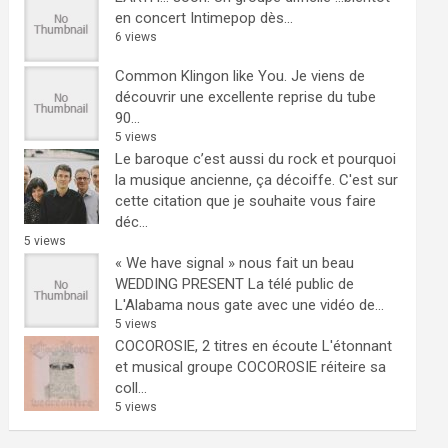
en concert Intimepop dès...
6 views
Common Klingon like You.
Je viens de
découvrir une excellente reprise du tube
90...
5 views
Le baroque c’est aussi du rock et pourquoi
la musique ancienne, ça décoiffe.
C'est sur
cette citation que je souhaite vous faire
déc...
5 views
« We have signal » nous fait un beau
WEDDING PRESENT
La télé public de
L'Alabama nous gate avec une vidéo de...
5 views
COCOROSIE, 2 titres en écoute
L'étonnant
et musical groupe COCOROSIE réiteire sa
coll...
5 views