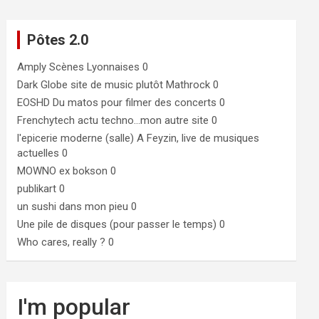
Pôtes 2.0
Amply
Scènes Lyonnaises 0
Dark Globe
site de music plutôt Mathrock 0
EOSHD
Du matos pour filmer des concerts 0
Frenchytech
actu techno…mon autre site 0
l'epicerie moderne (salle)
A Feyzin, live de musiques
actuelles 0
MOWNO ex bokson
0
publikart
0
un sushi dans mon pieu
0
Une pile de disques (pour passer le temps)
0
Who cares, really ?
0
I'm popular