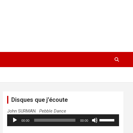
Disques que j’écoute
John SURMAN
Pebble Dance
Lecteur
Utilisez
00:00
00:00
audio
les
flèches