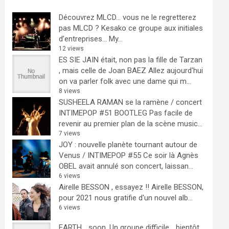
Découvrez MLCD… vous ne le regretterez
pas
MLCD ? Kesako ce groupe aux initiales
d’entreprises… My...
12 views
ES SIE JAIN était, non pas la fille de Tarzan
, mais celle de Joan BAEZ
Allez aujourd'hui
on va parler folk avec une dame qui m...
8 views
SUSHEELA RAMAN se la ramène / concert
INTIMEPOP #51 BOOTLEG
Pas facile de
revenir au premier plan de la scène music...
7 views
JOY : nouvelle planète tournant autour de
Venus / INTIMEPOP #55
Ce soir là Agnès
OBEL avait annulé son concert, laissan...
6 views
Airelle BESSON , essayez !!
Airelle BESSON,
pour 2021 nous gratifie d'un nouvel alb...
6 views
EARTH… soon.
Un groupe difficile ...bientôt