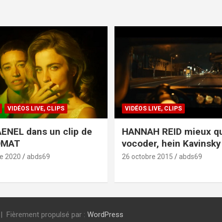
VIDÉOS LIVE, CLIPS
VIDÉOS LIVE, CLIPS
ENEL dans un clip de
HANNAH REID mieux q
OMAT
vocoder, hein Kavinsky 
e 2020
abds69
26 octobre 2015
abds69
Fièrement propulsé par :
WordPress