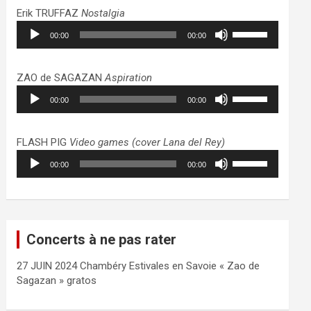
haut/bas
Erik TRUFFAZ
Nostalgia
pour
Lecteur
Utilisez
augmenter
00:00
00:00
audio
les
ou
flèches
diminuer
haut/bas
ZAO de SAGAZAN
Aspiration
le
pour
Lecteur
Utilisez
volume.
augmenter
00:00
00:00
audio
les
ou
flèches
diminuer
haut/bas
FLASH PIG
Video games (cover Lana del Rey)
le
pour
Lecteur
Utilisez
volume.
augmenter
00:00
00:00
audio
les
ou
flèches
diminuer
haut/bas
le
pour
volume.
augmenter
Concerts à ne pas rater
ou
diminuer
27 JUIN 2024 Chambéry Estivales en Savoie « Zao de
le
Sagazan » gratos
volume.