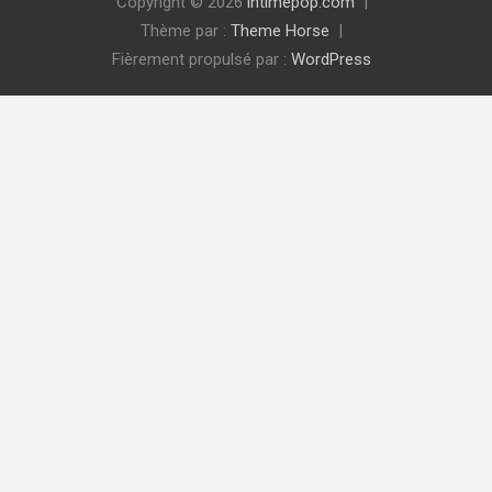
Copyright © 2026
intimepop.com
Thème par :
Theme Horse
Fièrement propulsé par :
WordPress