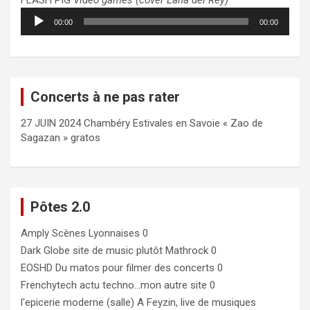
FLASH PIG
Video games (cover Lana del Rey)
Lecteur
00:00
00:00
audio
Concerts à ne pas rater
27 JUIN 2024 Chambéry Estivales en Savoie « Zao de
Sagazan » gratos
Pôtes 2.0
Amply
Scènes Lyonnaises 0
Dark Globe
site de music plutôt Mathrock 0
EOSHD
Du matos pour filmer des concerts 0
Frenchytech
actu techno…mon autre site 0
l'epicerie moderne (salle)
A Feyzin, live de musiques