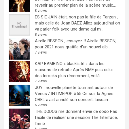
revenir au premier plan de la scène music...
8 views
ES SIE JAIN était, non pas la fille de Tarzan ,
mais celle de Joan BAEZ
Allez aujourd'hui on
va parler folk avec une dame qui m...
8 views
Airelle BESSON , essayez !!
Airelle BESSON,
pour 2021 nous gratifie d'un nouvel alb...
7 views
KAP BAMBINO « blacklisté » dans les
maisons de retraite
Après NME puis celui
des Inrocks plus récemment, voilà...
7 views
JOY : nouvelle planète tournant autour de
Venus / INTIMEPOP #55
Ce soir là Agnès
OBEL avait annulé son concert, laissan...
6 views
THE DODOS me donnent envie de dodo
Pas
facile de réaliser une session The Interface,
l'amb...