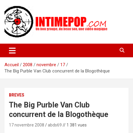
Aller
au
contenu
Un blog avec des sessions live filmées de concerts de musiques
intimepop.com
actuelles pop rock, post-rock, indé sur Lyon. rock pop concert
lyon
Accueil
2008
novembre
17
The Big Purble Van Club concurrent de la Blogothèque
BREVES
The Big Purble Van Club
concurrent de la Blogothèque
17 novembre 2008
abds69
// 1 381 vues