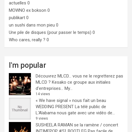
actuelles 0
MOWNO ex bokson
0
publikart
0
un sushi dans mon pieu
0
Une pile de disques (pour passer le temps)
0
Who cares, really ?
0
I'm popular
Découvrez MLCD… vous ne le regretterez pas
MLCD ? Kesako ce groupe aux initiales
d’entreprises… My...
14 views
« We have signal » nous fait un beau
WEDDING PRESENT
La télé public de
L'Alabama nous gate avec une vidéo de...
9 views
SUSHEELA RAMAN se la ramène / concert
INTIMEPOP #51 BOOTLEG
Pas facile de