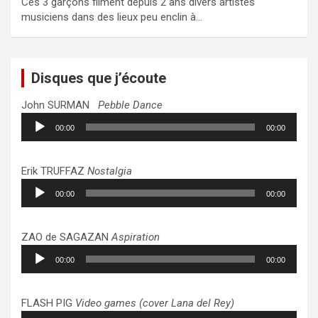
Ces 3 garçons filment depuis 2 ans divers artistes
musiciens dans des lieux peu enclin à…
Disques que j’écoute
John SURMAN
Pebble Dance
Lecteur
00:00
00:00
audio
Erik TRUFFAZ
Nostalgia
Lecteur
00:00
00:00
audio
ZAO de SAGAZAN
Aspiration
Lecteur
00:00
00:00
audio
FLASH PIG
Video games (cover Lana del Rey)
Lecteur