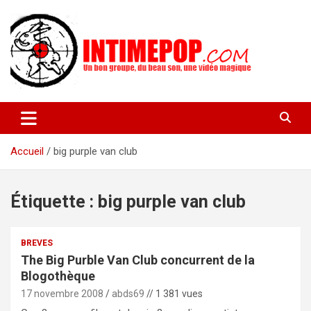
Aller
au
contenu
Un blog avec des sessions live filmées de concerts de musiques
intimepop.com
actuelles pop rock, post-rock, indé sur Lyon. rock pop concert
lyon
Accueil
big purple van club
Étiquette :
big purple van club
BREVES
The Big Purble Van Club concurrent de la
Blogothèque
17 novembre 2008
abds69
// 1 381 vues