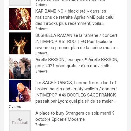
9 views
KAP BAMBINO « blacklisté » dans les
maisons de retraite
Après NME puis celui
des Inrocks plus récemment, voilà...
8 views
SUSHEELA RAMAN se la ramène / concert
INTIMEPOP #51 BOOTLEG
Pas facile de
revenir au premier plan de la scène music...
8 views
Airelle BESSON , essayez !!
Airelle BESSON,
pour 2021 nous gratifie d'un nouvel alb...
8 views
I’m SAGE FRANCIS, I come from a land of
broken hearts and empty wallets / concert
INTIMEPOP #46 BOOTLEG
SAGE FRANCIS
passait par Lyon; quel plaisir de se mêler...
7 views
A place to bury Strangers ce soir, mardi 9
octobre Epicerie Moderne
7 views