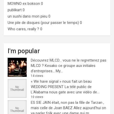
MOWNO ex bokson
0
publikart
0
un sushi dans mon pieu
0
Une pile de disques (pour passer le temps)
0
Who cares, really ?
0
I'm popular
Découvrez MLCD… vous ne le regretterez pas
MLCD ? Kesako ce groupe aux initiales
d’entreprises… My...
14 views
« We have signal » nous fait un beau
WEDDING PRESENT
La télé public de
L'Alabama nous gate avec une vidéo de...
10 views
ES SIE JAIN était, non pas la fille de Tarzan ,
mais celle de Joan BAEZ
Allez aujourd'hui on
va parler folk avec une dame qui m...