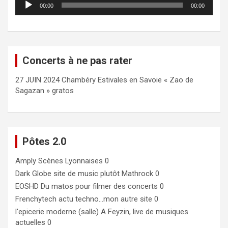
00:00
00:00
audio
Concerts à ne pas rater
27 JUIN 2024 Chambéry Estivales en Savoie « Zao de
Sagazan » gratos
Pôtes 2.0
Amply
Scènes Lyonnaises 0
Dark Globe
site de music plutôt Mathrock 0
EOSHD
Du matos pour filmer des concerts 0
Frenchytech
actu techno…mon autre site 0
l'epicerie moderne (salle)
A Feyzin, live de musiques
actuelles 0