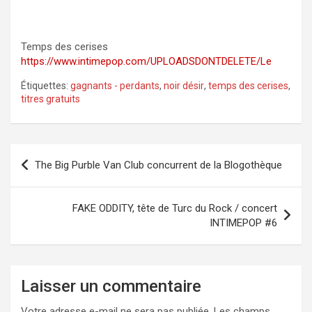
Temps des cerises
https://www.intimepop.com/UPLOADSDONTDELETE/Le
Étiquettes:
gagnants - perdants
,
noir désir
,
temps des cerises
,
titres gratuits
Navigation
The Big Purble Van Club concurrent de la Blogothèque
de
l’article
FAKE ODDITY, tête de Turc du Rock / concert
INTIMEPOP #6
Laisser un commentaire
Votre adresse e-mail ne sera pas publiée.
Les champs