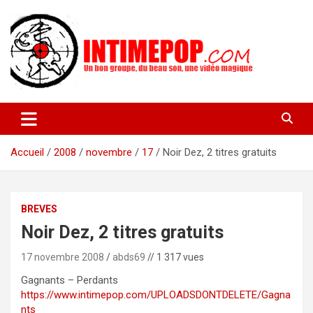
Aller
au
contenu
Un blog avec des sessions live filmées de concerts de musiques
intimepop.com
actuelles pop rock, post-rock, indé sur Lyon. rock pop concert
lyon
Accueil
2008
novembre
17
Noir Dez, 2 titres gratuits
BREVES
Noir Dez, 2 titres gratuits
17 novembre 2008
abds69
// 1 317 vues
Gagnants – Perdants
https://www.intimepop.com/UPLOADSDONTDELETE/Gagna
nts