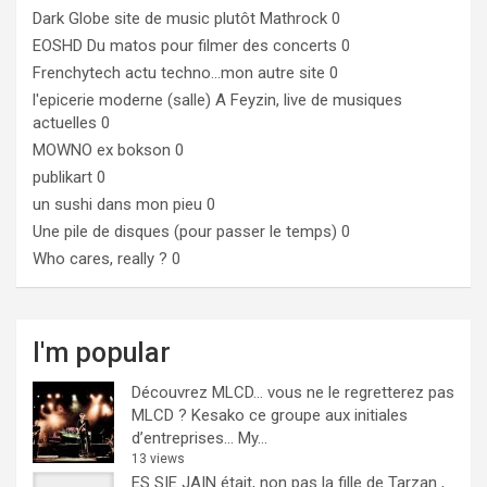
Dark Globe
site de music plutôt Mathrock 0
EOSHD
Du matos pour filmer des concerts 0
Frenchytech
actu techno…mon autre site 0
l'epicerie moderne (salle)
A Feyzin, live de musiques
actuelles 0
MOWNO ex bokson
0
publikart
0
un sushi dans mon pieu
0
Une pile de disques (pour passer le temps)
0
Who cares, really ?
0
I'm popular
Découvrez MLCD… vous ne le regretterez pas
MLCD ? Kesako ce groupe aux initiales
d’entreprises… My...
13 views
ES SIE JAIN était, non pas la fille de Tarzan ,