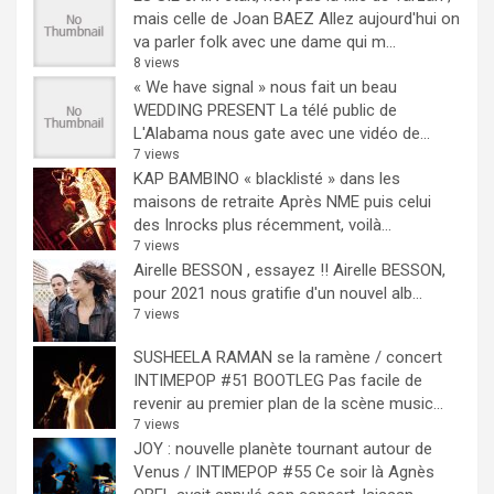
mais celle de Joan BAEZ
Allez aujourd'hui on
va parler folk avec une dame qui m...
8 views
« We have signal » nous fait un beau
WEDDING PRESENT
La télé public de
L'Alabama nous gate avec une vidéo de...
7 views
KAP BAMBINO « blacklisté » dans les
maisons de retraite
Après NME puis celui
des Inrocks plus récemment, voilà...
7 views
Airelle BESSON , essayez !!
Airelle BESSON,
pour 2021 nous gratifie d'un nouvel alb...
7 views
SUSHEELA RAMAN se la ramène / concert
INTIMEPOP #51 BOOTLEG
Pas facile de
revenir au premier plan de la scène music...
7 views
JOY : nouvelle planète tournant autour de
Venus / INTIMEPOP #55
Ce soir là Agnès