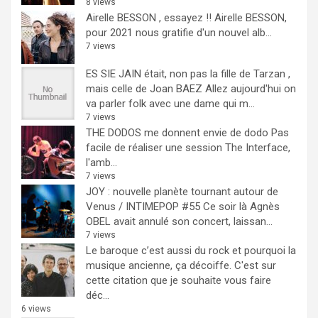
8 views
Airelle BESSON , essayez !!
Airelle BESSON,
pour 2021 nous gratifie d'un nouvel alb...
7 views
ES SIE JAIN était, non pas la fille de Tarzan ,
mais celle de Joan BAEZ
Allez aujourd'hui on
va parler folk avec une dame qui m...
7 views
THE DODOS me donnent envie de dodo
Pas
facile de réaliser une session The Interface,
l'amb...
7 views
JOY : nouvelle planète tournant autour de
Venus / INTIMEPOP #55
Ce soir là Agnès
OBEL avait annulé son concert, laissan...
7 views
Le baroque c’est aussi du rock et pourquoi la
musique ancienne, ça décoiffe.
C'est sur
cette citation que je souhaite vous faire
déc...
6 views