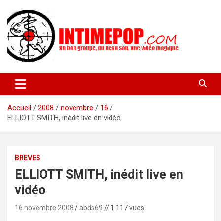
Aller
au
contenu
Un blog avec des sessions live filmées de concerts de musiques
intimepop.com
actuelles pop rock, post-rock, indé sur Lyon. rock pop concert
lyon
Accueil
2008
novembre
16
ELLIOTT SMITH, inédit live en vidéo
BREVES
ELLIOTT SMITH, inédit live en
vidéo
16 novembre 2008
abds69
// 1 117 vues