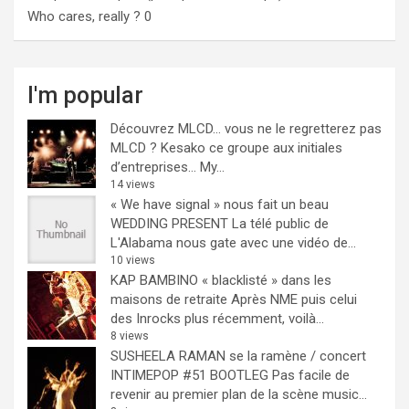
Who cares, really ?
0
I'm popular
Découvrez MLCD… vous ne le regretterez pas
MLCD ? Kesako ce groupe aux initiales
d’entreprises… My...
14 views
« We have signal » nous fait un beau
WEDDING PRESENT
La télé public de
L'Alabama nous gate avec une vidéo de...
10 views
KAP BAMBINO « blacklisté » dans les
maisons de retraite
Après NME puis celui
des Inrocks plus récemment, voilà...
8 views
SUSHEELA RAMAN se la ramène / concert
INTIMEPOP #51 BOOTLEG
Pas facile de
revenir au premier plan de la scène music...