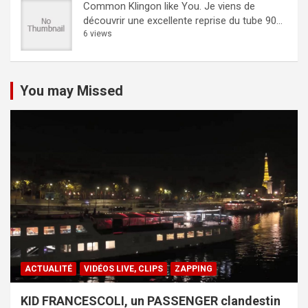
Common Klingon like You.
Je viens de
découvrir une excellente reprise du tube 90...
6 views
You may Missed
ACTUALITÉ
VIDÉOS LIVE, CLIPS
ZAPPING
KID FRANCESCOLI, un PASSENGER clandestin