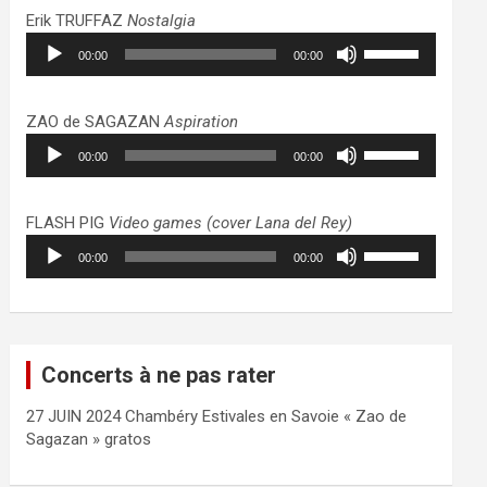
haut/bas
Erik TRUFFAZ
Nostalgia
pour
Lecteur
Utilisez
augmenter
00:00
00:00
audio
les
ou
flèches
diminuer
haut/bas
ZAO de SAGAZAN
Aspiration
le
pour
Lecteur
Utilisez
volume.
augmenter
00:00
00:00
audio
les
ou
flèches
diminuer
haut/bas
FLASH PIG
Video games (cover Lana del Rey)
le
pour
Lecteur
Utilisez
volume.
augmenter
00:00
00:00
audio
les
ou
flèches
diminuer
haut/bas
le
pour
volume.
augmenter
Concerts à ne pas rater
ou
diminuer
27 JUIN 2024 Chambéry Estivales en Savoie « Zao de
le
Sagazan » gratos
volume.