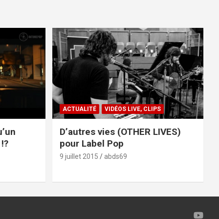
ACTUALITÉ
VIDÉOS LIVE, CLIPS
u’un
D’autres vies (OTHER LIVES)
!?
pour Label Pop
9 juillet 2015
abds69