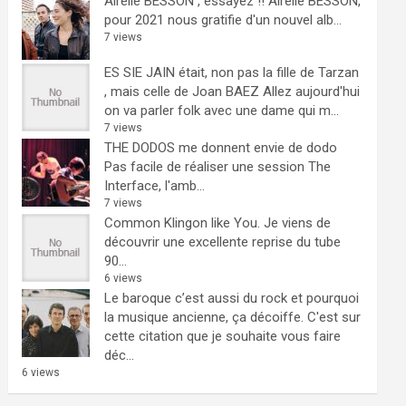
Airelle BESSON , essayez !!
Airelle BESSON,
pour 2021 nous gratifie d'un nouvel alb...
7 views
ES SIE JAIN était, non pas la fille de Tarzan
, mais celle de Joan BAEZ
Allez aujourd'hui
on va parler folk avec une dame qui m...
7 views
THE DODOS me donnent envie de dodo
Pas facile de réaliser une session The
Interface, l'amb...
7 views
Common Klingon like You.
Je viens de
découvrir une excellente reprise du tube
90...
6 views
Le baroque c’est aussi du rock et pourquoi
la musique ancienne, ça décoiffe.
C'est sur
cette citation que je souhaite vous faire
déc...
6 views