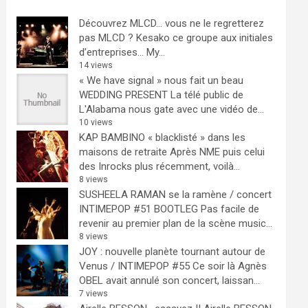
Découvrez MLCD… vous ne le regretterez
pas
MLCD ? Kesako ce groupe aux initiales
d’entreprises… My...
14 views
« We have signal » nous fait un beau
WEDDING PRESENT
La télé public de
L'Alabama nous gate avec une vidéo de...
10 views
KAP BAMBINO « blacklisté » dans les
maisons de retraite
Après NME puis celui
des Inrocks plus récemment, voilà...
8 views
SUSHEELA RAMAN se la ramène / concert
INTIMEPOP #51 BOOTLEG
Pas facile de
revenir au premier plan de la scène music...
8 views
JOY : nouvelle planète tournant autour de
Venus / INTIMEPOP #55
Ce soir là Agnès
OBEL avait annulé son concert, laissan...
7 views