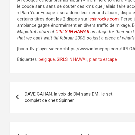
A l’époque de leur premier album « from here to there » q
le coude sans sans se douter des kms que j’allais faire acc
« Plan Your Escape » sera donc leur second album , dispo en
certains titres dont les 2 dispos sur
lesinrocks.com
. Perso 
ambiance gagne énormément en divers traffic de mixage. E
Magistral return of
GIRLS IN HAWAII
on stage for their next
that we can’t wait till februar 2008, so just a piece of what’
[hana-flv-player video= »https://www.intimepop.com/UPLOA
Étiquettes:
belgique
,
GIRLS IN HAWAII
,
plan to escape
Navigation
DAVE GAHAN, la voix de DM sans DM : le set
de
complet de chez Spinner
l’article