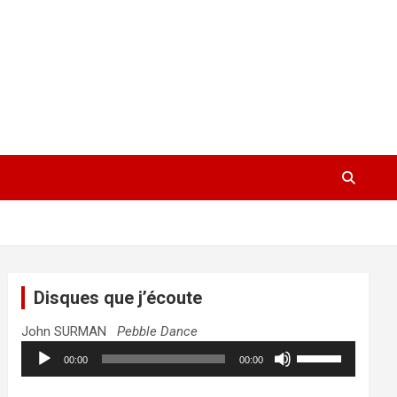
Disques que j’écoute
John SURMAN
Pebble Dance
Lecteur
Utilisez
00:00
00:00
audio
les
flèches