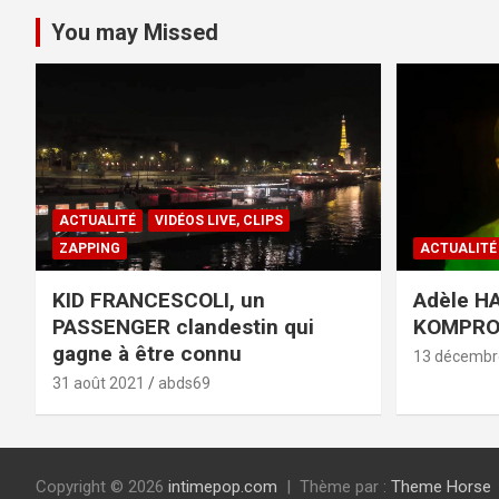
You may Missed
ACTUALITÉ
VIDÉOS LIVE, CLIPS
ZAPPING
ACTUALITÉ
KID FRANCESCOLI, un
Adèle HA
PASSENGER clandestin qui
KOMPR
gagne à être connu
13 décembr
31 août 2021
abds69
Copyright © 2026
intimepop.com
Thème par :
Theme Horse