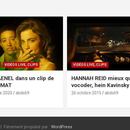
VIDÉOS LIVE, CLIPS
VIDÉOS LIVE, CLIPS
ENEL dans un clip de
HANNAH REID mieux q
OMAT
vocoder, hein Kavinsky 
e 2020
abds69
26 octobre 2015
abds69
Fièrement propulsé par :
WordPress