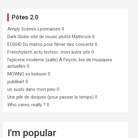
Pôtes 2.0
Amply
Scènes Lyonnaises 0
Dark Globe
site de music plutôt Mathrock 0
EOSHD
Du matos pour filmer des concerts 0
Frenchytech
actu techno…mon autre site 0
l'epicerie moderne (salle)
A Feyzin, live de musiques
actuelles 0
MOWNO ex bokson
0
publikart
0
un sushi dans mon pieu
0
Une pile de disques (pour passer le temps)
0
Who cares, really ?
0
I'm popular