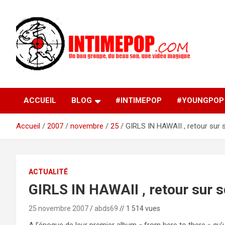
Aller
au
contenu
Un blog avec des sessions live filmées de concerts de
intimepop.com
musiques actuelles pop rock, post-rock, indé sur Lyon. rock po
concert lyon
ACCUEIL
BLOG
#INTIMEPOP
#YOUNGPOP
Accueil
2007
novembre
25
GIRLS IN HAWAII , retour sur 
ACTUALITÉ
GIRLS IN HAWAII , retour sur s
25 novembre 2007
abds69
// 1 514 vues