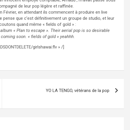
u’un innocent employé comptable, Arnaud , m’avait passé sous
ompagné de leur pop légère et raffinée.
 Février, en attendant ils commencent à produire en live
je pense que c’est définitivement un groupe de studio, et leur
coutons quand même « fields of gold » :
 album « Plan to escape ». Their aerial pop is so desirable
s coming soon. « fields of gold » yeahhh.
DSDONTDELETE/girlshawai.flv » /]
YO LA TENGO, vétérans de la pop