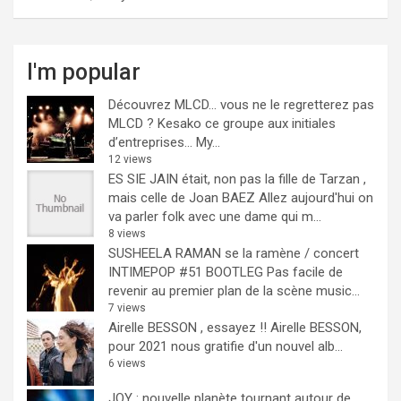
I'm popular
Découvrez MLCD… vous ne le regretterez pas
MLCD ? Kesako ce groupe aux initiales
d’entreprises… My...
12 views
ES SIE JAIN était, non pas la fille de Tarzan ,
mais celle de Joan BAEZ
Allez aujourd'hui on
va parler folk avec une dame qui m...
8 views
SUSHEELA RAMAN se la ramène / concert
INTIMEPOP #51 BOOTLEG
Pas facile de
revenir au premier plan de la scène music...
7 views
Airelle BESSON , essayez !!
Airelle BESSON,
pour 2021 nous gratifie d'un nouvel alb...
6 views
JOY : nouvelle planète tournant autour de