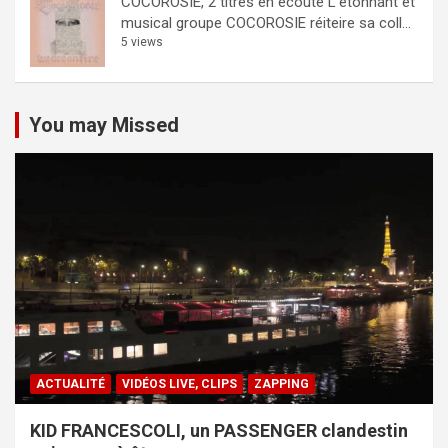
COCOROSIE, 2 titres en écoute
L'étonnant et
musical groupe COCOROSIE réiteire sa coll...
5 views
You may Missed
ACTUALITÉ
VIDÉOS LIVE, CLIPS
ZAPPING
KID FRANCESCOLI, un PASSENGER clandestin