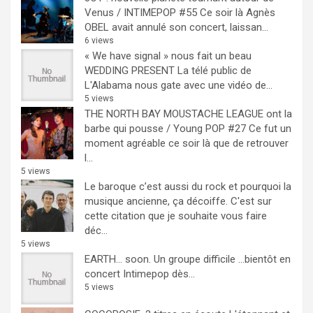
Venus / INTIMEPOP #55
Ce soir là Agnès
OBEL avait annulé son concert, laissan...
6 views
« We have signal » nous fait un beau
WEDDING PRESENT
La télé public de
L'Alabama nous gate avec une vidéo de...
5 views
THE NORTH BAY MOUSTACHE LEAGUE ont la
barbe qui pousse / Young POP #27
Ce fut un
moment agréable ce soir là que de retrouver
l...
5 views
Le baroque c’est aussi du rock et pourquoi la
musique ancienne, ça décoiffe.
C'est sur
cette citation que je souhaite vous faire
déc...
5 views
EARTH… soon.
Un groupe difficile ...bientôt en
concert Intimepop dès...
5 views