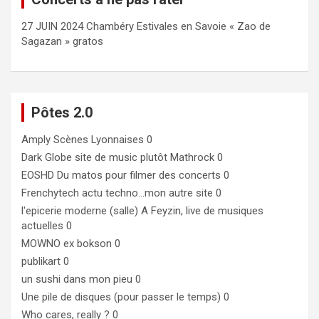
27 JUIN 2024 Chambéry Estivales en Savoie « Zao de
Sagazan » gratos
Pôtes 2.0
Amply
Scènes Lyonnaises 0
Dark Globe
site de music plutôt Mathrock 0
EOSHD
Du matos pour filmer des concerts 0
Frenchytech
actu techno…mon autre site 0
l'epicerie moderne (salle)
A Feyzin, live de musiques
actuelles 0
MOWNO ex bokson
0
publikart
0
un sushi dans mon pieu
0
Une pile de disques (pour passer le temps)
0
Who cares, really ?
0