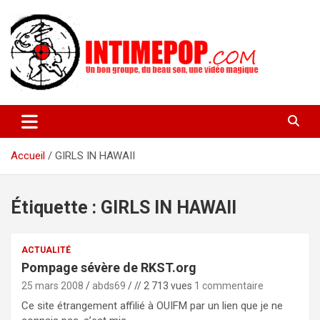
Aller
au
contenu
Un blog avec des sessions live filmées de concerts de musiques
intimepop.com
actuelles pop rock, post-rock, indé sur Lyon. rock pop concert
lyon
Accueil
GIRLS IN HAWAII
Étiquette :
GIRLS IN HAWAII
ACTUALITÉ
Pompage sévère de RKST.org
25 mars 2008
abds69
// 2 713 vues
1 commentaire
Ce site étrangement affilié à OUIFM par un lien que je ne