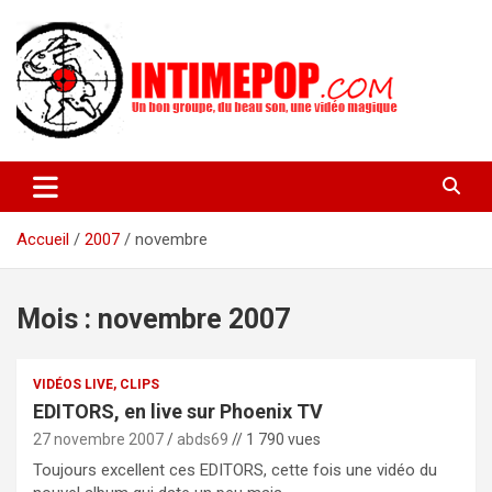
Aller
au
contenu
Un blog avec des sessions live filmées de concerts de musiques
intimepop.com
actuelles pop rock, post-rock, indé sur Lyon. rock pop concert
lyon
Accueil
2007
novembre
Mois :
novembre 2007
VIDÉOS LIVE, CLIPS
EDITORS, en live sur Phoenix TV
27 novembre 2007
abds69
// 1 790 vues
Toujours excellent ces EDITORS, cette fois une vidéo du