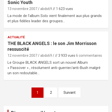
Sonic Youth
13 novembre 2007
abds69
// 1 623 vues
La mode de l’album Solo vient finalement aux plus grands
et plus fidèles leader des groupes…
ACTUALITÉ
THE BLACK ANGELS : le son Jim Morrisson
ressuscité
12 novembre 2007
abds69
// 3 933 vues
6 commentaires
Le Groupe BLACK ANGELS sort un nouvel Album
« Passover » , résolument anti-guerrier/anti-Bush malgré
un son redoutable…
Pagination
1
2
Suivant
des
publications