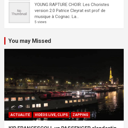
YOUNG RAPTURE CHOIR: Les Choristes
version 2.0
Patrice Cleyrat est prof de
musique à Cognac. La...
5 views
You may Missed
ACTUALITÉ
VIDÉOS LIVE, CLIPS
ZAPPING