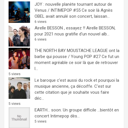
JOY : nouvelle planète tournant autour de
Venus / INTIMEPOP #55
Ce soir là Agnès
OBEL avait annulé son concert, laissan...
6 views
Airelle BESSON , essayez !!
Airelle BESSON,
pour 2021 nous gratifie d'un nouvel alb...
6 views
THE NORTH BAY MOUSTACHE LEAGUE ont la
barbe qui pousse / Young POP #27
Ce fut un
moment agréable ce soir là que de retrouver
l...
5 views
Le baroque c’est aussi du rock et pourquoi la
musique ancienne, ça décoiffe.
C'est sur
cette citation que je souhaite vous faire
déc...
5 views
EARTH… soon.
Un groupe difficile ...bientôt en
concert Intimepop dès...
5 views