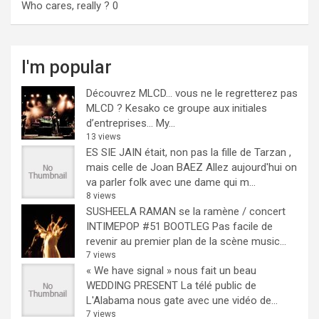
Who cares, really ?
0
I'm popular
Découvrez MLCD… vous ne le regretterez pas
MLCD ? Kesako ce groupe aux initiales
d’entreprises… My...
13 views
ES SIE JAIN était, non pas la fille de Tarzan ,
mais celle de Joan BAEZ
Allez aujourd'hui on
va parler folk avec une dame qui m...
8 views
SUSHEELA RAMAN se la ramène / concert
INTIMEPOP #51 BOOTLEG
Pas facile de
revenir au premier plan de la scène music...
7 views
« We have signal » nous fait un beau
WEDDING PRESENT
La télé public de
L'Alabama nous gate avec une vidéo de...
7 views