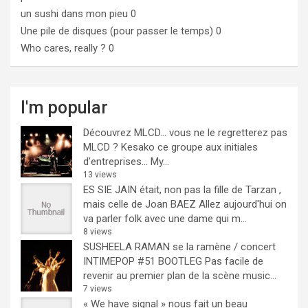
un sushi dans mon pieu
0
Une pile de disques (pour passer le temps)
0
Who cares, really ?
0
I'm popular
Découvrez MLCD… vous ne le regretterez pas
MLCD ? Kesako ce groupe aux initiales
d’entreprises… My...
13 views
ES SIE JAIN était, non pas la fille de Tarzan ,
mais celle de Joan BAEZ
Allez aujourd'hui on
va parler folk avec une dame qui m...
8 views
SUSHEELA RAMAN se la ramène / concert
INTIMEPOP #51 BOOTLEG
Pas facile de
revenir au premier plan de la scène music...
7 views
« We have signal » nous fait un beau