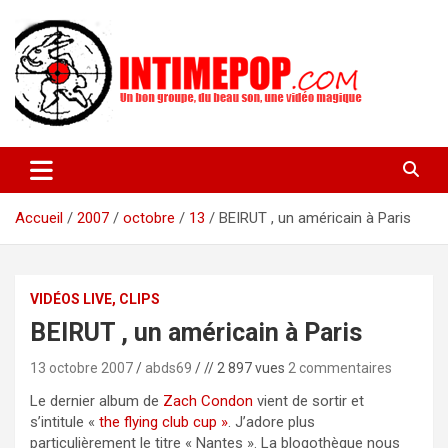
Aller
au
contenu
Un blog avec des sessions live filmées de concerts de musiques
intimepop.com
actuelles pop rock, post-rock, indé sur Lyon. rock pop concert
lyon
Accueil
2007
octobre
13
BEIRUT , un américain à Paris
VIDÉOS LIVE, CLIPS
BEIRUT , un américain à Paris
13 octobre 2007
abds69
// 2 897 vues
2 commentaires
Le dernier album de
Zach Condon
vient de sortir et
s’intitule «
the flying club cup »
. J’adore plus
particulièrement le titre « Nantes ». La blogothèque nous