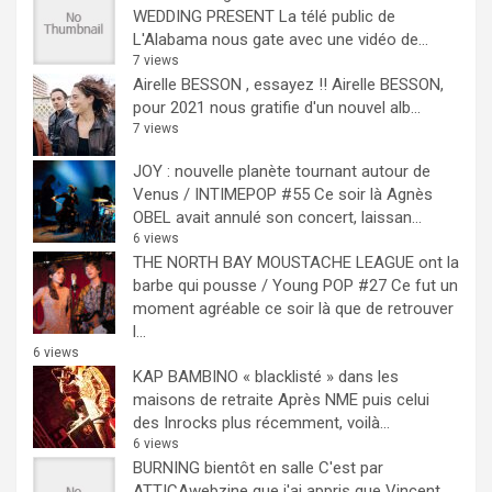
WEDDING PRESENT
La télé public de
L'Alabama nous gate avec une vidéo de...
7 views
Airelle BESSON , essayez !!
Airelle BESSON,
pour 2021 nous gratifie d'un nouvel alb...
7 views
JOY : nouvelle planète tournant autour de
Venus / INTIMEPOP #55
Ce soir là Agnès
OBEL avait annulé son concert, laissan...
6 views
THE NORTH BAY MOUSTACHE LEAGUE ont la
barbe qui pousse / Young POP #27
Ce fut un
moment agréable ce soir là que de retrouver
l...
6 views
KAP BAMBINO « blacklisté » dans les
maisons de retraite
Après NME puis celui
des Inrocks plus récemment, voilà...
6 views
BURNING bientôt en salle
C'est par
ATTICAwebzine que j'ai appris que Vincent