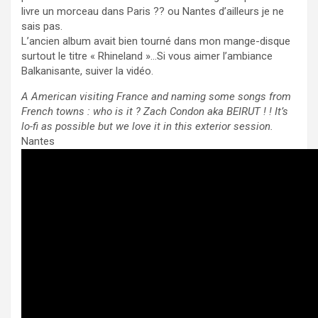
livre un morceau dans Paris ?? ou Nantes d’ailleurs je ne
sais pas.
L’ancien album avait bien tourné dans mon mange-disque
surtout le titre « Rhineland »…Si vous aimer l’ambiance
Balkanisante, suiver la vidéo.
A American visiting France and naming some songs from
French towns : who is it ? Zach Condon aka BEIRUT ! ! It’s
lo-fi as possible but we love it in this exterior session.
Nantes