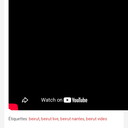
Étiquettes:
beirut
,
beirut live
,
beirut nantes
,
beirut video