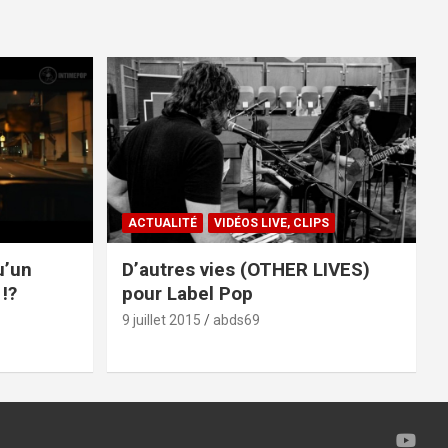
ACTUALITÉ
VIDÉOS LIVE, CLIPS
u’un
D’autres vies (OTHER LIVES)
!?
pour Label Pop
9 juillet 2015
abds69