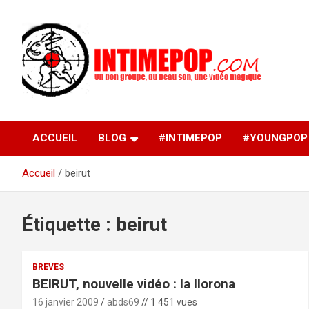
Aller
au
contenu
Un blog avec des sessions live filmées de concerts de
intimepop.com
musiques actuelles pop rock, post-rock, indé sur Lyon. rock po
concert lyon
ACCUEIL
BLOG
#INTIMEPOP
#YOUNGPOP
Accueil
beirut
Étiquette :
beirut
BREVES
BEIRUT, nouvelle vidéo : la llorona
16 janvier 2009
abds69
// 1 451 vues