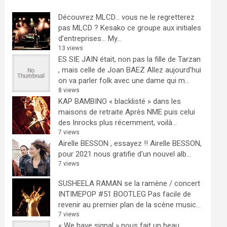
Découvrez MLCD… vous ne le regretterez
pas
MLCD ? Kesako ce groupe aux initiales
d’entreprises… My...
13 views
ES SIE JAIN était, non pas la fille de Tarzan
, mais celle de Joan BAEZ
Allez aujourd'hui
on va parler folk avec une dame qui m...
8 views
KAP BAMBINO « blacklisté » dans les
maisons de retraite
Après NME puis celui
des Inrocks plus récemment, voilà...
7 views
Airelle BESSON , essayez !!
Airelle BESSON,
pour 2021 nous gratifie d'un nouvel alb...
7 views
SUSHEELA RAMAN se la ramène / concert
INTIMEPOP #51 BOOTLEG
Pas facile de
revenir au premier plan de la scène music...
7 views
« We have signal » nous fait un beau