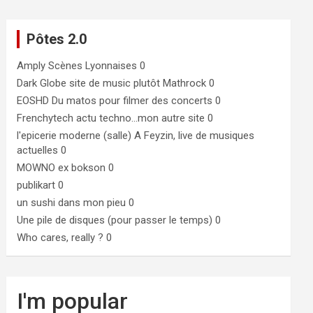
Pôtes 2.0
Amply
Scènes Lyonnaises 0
Dark Globe
site de music plutôt Mathrock 0
EOSHD
Du matos pour filmer des concerts 0
Frenchytech
actu techno…mon autre site 0
l'epicerie moderne (salle)
A Feyzin, live de musiques
actuelles 0
MOWNO ex bokson
0
publikart
0
un sushi dans mon pieu
0
Une pile de disques (pour passer le temps)
0
Who cares, really ?
0
I'm popular