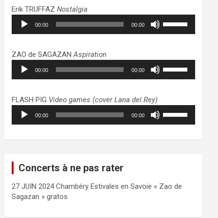
haut/bas
Erik TRUFFAZ
Nostalgia
pour
Lecteur
Utilisez
augmenter
00:00
00:00
audio
les
ou
flèches
diminuer
haut/bas
ZAO de SAGAZAN
Aspiration
le
pour
Lecteur
Utilisez
volume.
augmenter
00:00
00:00
audio
les
ou
flèches
diminuer
haut/bas
FLASH PIG
Video games (cover Lana del Rey)
le
pour
Lecteur
Utilisez
volume.
augmenter
00:00
00:00
audio
les
ou
flèches
diminuer
haut/bas
le
pour
volume.
augmenter
Concerts à ne pas rater
ou
diminuer
27 JUIN 2024 Chambéry Estivales en Savoie « Zao de
le
Sagazan » gratos
volume.