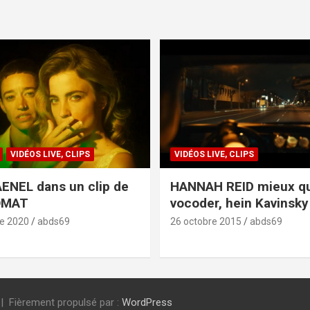
VIDÉOS LIVE, CLIPS
VIDÉOS LIVE, CLIPS
ENEL dans un clip de
HANNAH REID mieux q
OMAT
vocoder, hein Kavinsky 
e 2020
abds69
26 octobre 2015
abds69
Fièrement propulsé par :
WordPress