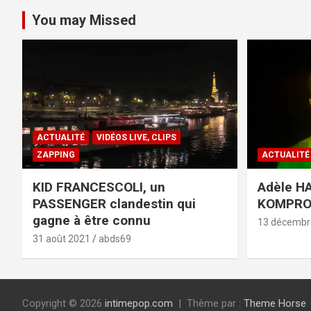
You may Missed
ACTUALITÉ
VIDÉOS LIVE, CLIPS
ZAPPING
ACTUALITÉ
KID FRANCESCOLI, un
Adèle HA
PASSENGER clandestin qui
KOMPR
gagne à être connu
13 décembr
31 août 2021
abds69
Copyright © 2026
intimepop.com
Thème par :
Theme Horse