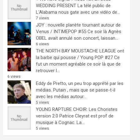
WEDDING PRESENT
La télé public de
L'Alabama nous gate avec une vidéo de...
7 views
JOY : nouvelle planète tournant autour de
Venus / INTIMEPOP #55
Ce soir là Agnès
OBEL avait annulé son concert, laissan...
6 views
THE NORTH BAY MOUSTACHE LEAGUE ont
la barbe qui pousse / Young POP #27
Ce
fut un moment agréable ce soir là que de
retrouver l...
6 views
Eddy de Pretto, un peu trop apprêté par les
médias.
Putain , mais que se passe-t-il
avec les médias autour...
5 views
YOUNG RAPTURE CHOIR: Les Choristes
version 2.0
Patrice Cleyrat est prof de
musique à Cognac. La...
5 views