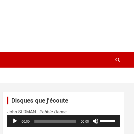
Disques que j’écoute
John SURMAN
Pebble Dance
Lecteur
Utilisez
00:00
00:00
audio
les
flèches