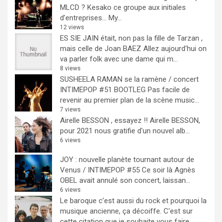
MLCD ? Kesako ce groupe aux initiales
d’entreprises… My...
12 views
ES SIE JAIN était, non pas la fille de Tarzan ,
mais celle de Joan BAEZ
Allez aujourd'hui on
va parler folk avec une dame qui m...
8 views
SUSHEELA RAMAN se la ramène / concert
INTIMEPOP #51 BOOTLEG
Pas facile de
revenir au premier plan de la scène music...
7 views
Airelle BESSON , essayez !!
Airelle BESSON,
pour 2021 nous gratifie d'un nouvel alb...
6 views
JOY : nouvelle planète tournant autour de
Venus / INTIMEPOP #55
Ce soir là Agnès
OBEL avait annulé son concert, laissan...
6 views
Le baroque c’est aussi du rock et pourquoi la
musique ancienne, ça décoiffe.
C'est sur
cette citation que je souhaite vous faire