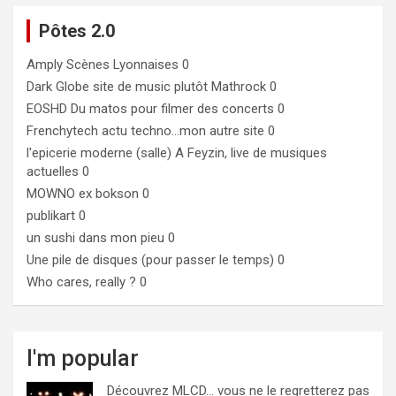
Pôtes 2.0
Amply
Scènes Lyonnaises 0
Dark Globe
site de music plutôt Mathrock 0
EOSHD
Du matos pour filmer des concerts 0
Frenchytech
actu techno…mon autre site 0
l'epicerie moderne (salle)
A Feyzin, live de musiques
actuelles 0
MOWNO ex bokson
0
publikart
0
un sushi dans mon pieu
0
Une pile de disques (pour passer le temps)
0
Who cares, really ?
0
I'm popular
Découvrez MLCD… vous ne le regretterez pas