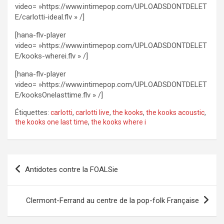
video= »https://www.intimepop.com/UPLOADSDONTDELET
E/carlotti-ideal.flv » /]
[hana-flv-player
video= »https://www.intimepop.com/UPLOADSDONTDELET
E/kooks-wherei.flv » /]
[hana-flv-player
video= »https://www.intimepop.com/UPLOADSDONTDELET
E/kooksOnelasttime.flv » /]
Étiquettes:
carlotti
,
carlotti live
,
the kooks
,
the kooks acoustic
,
the kooks one last time
,
the kooks where i
Navigation
Antidotes contre la FOALSie
de
l’article
Clermont-Ferrand au centre de la pop-folk Française