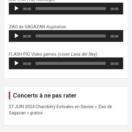
Lecteur
00:00
00:00
audio
ZAO de SAGAZAN
Aspiration
Lecteur
00:00
00:00
audio
FLASH PIG
Video games (cover Lana del Rey)
Lecteur
00:00
00:00
audio
Concerts à ne pas rater
27 JUIN 2024 Chambéry Estivales en Savoie « Zao de
Sagazan » gratos