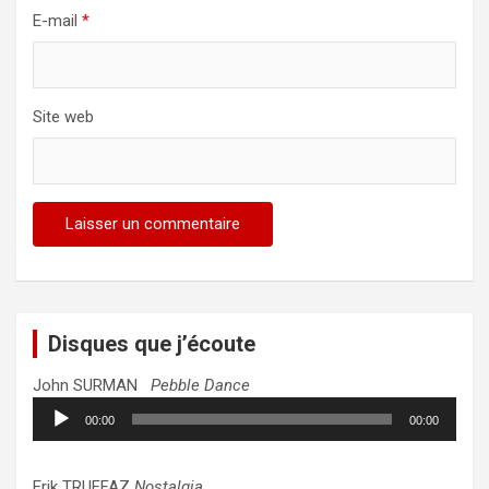
E-mail
*
Site web
Disques que j’écoute
John SURMAN
Pebble Dance
Lecteur
00:00
00:00
audio
Erik TRUFFAZ
Nostalgia