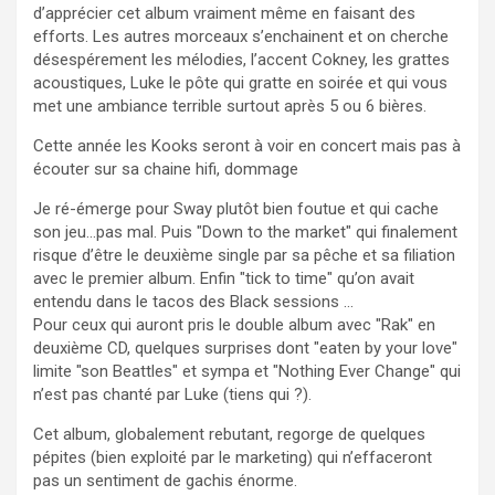
d’apprécier cet album vraiment même en faisant des
efforts. Les autres morceaux s’enchainent et on cherche
désespérement les mélodies, l’accent Cokney, les grattes
acoustiques, Luke le pôte qui gratte en soirée et qui vous
met une ambiance terrible surtout après 5 ou 6 bières.
Cette année les Kooks seront à voir en concert mais pas à
écouter sur sa chaine hifi, dommage
Je ré-émerge pour Sway plutôt bien foutue et qui cache
son jeu…pas mal. Puis "Down to the market" qui finalement
risque d’être le deuxième single par sa pêche et sa filiation
avec le premier album. Enfin "tick to time" qu’on avait
entendu dans le tacos des Black sessions …
Pour ceux qui auront pris le double album avec "Rak" en
deuxième CD, quelques surprises dont "eaten by your love"
limite "son Beattles" et sympa et "Nothing Ever Change" qui
n’est pas chanté par Luke (tiens qui ?).
Cet album, globalement rebutant, regorge de quelques
pépites (bien exploité par le marketing) qui n’effaceront
pas un sentiment de gachis énorme.