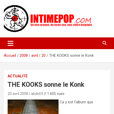
Aller
au
contenu
Un blog avec des sessions live filmées de concerts de musiques
intimepop.com
actuelles pop rock, post-rock, indé sur Lyon. rock pop concert
lyon
Accueil
2008
avril
20
THE KOOKS sonne le Konk
ACTUALITÉ
THE KOOKS sonne le Konk
20 avril 2008
abds69
// 1 605 vues
Ca y est l’album que