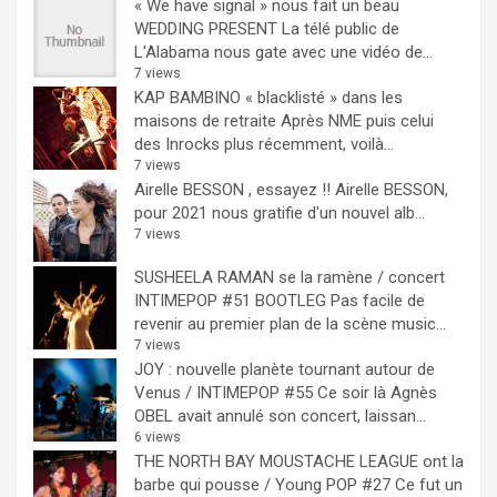
« We have signal » nous fait un beau
WEDDING PRESENT
La télé public de
L'Alabama nous gate avec une vidéo de...
7 views
KAP BAMBINO « blacklisté » dans les
maisons de retraite
Après NME puis celui
des Inrocks plus récemment, voilà...
7 views
Airelle BESSON , essayez !!
Airelle BESSON,
pour 2021 nous gratifie d'un nouvel alb...
7 views
SUSHEELA RAMAN se la ramène / concert
INTIMEPOP #51 BOOTLEG
Pas facile de
revenir au premier plan de la scène music...
7 views
JOY : nouvelle planète tournant autour de
Venus / INTIMEPOP #55
Ce soir là Agnès
OBEL avait annulé son concert, laissan...
6 views
THE NORTH BAY MOUSTACHE LEAGUE ont la
barbe qui pousse / Young POP #27
Ce fut un