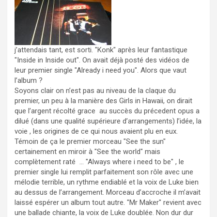
j’attendais tant, est sorti. "Konk" après leur fantastique
"Inside in Inside out". On avait déjà posté des vidéos de
leur premier single "Already i need you". Alors que vaut
l’album ?
Soyons clair on n’est pas au niveau de la claque du
premier, un peu à la manière des Girls in Hawaii, on dirait
que l’argent récolté grace au succès du précedent opus a
dilué (dans une qualité supérieure d’arrangements) l’idée, la
voie , les origines de ce qui nous avaient plu en eux.
Témoin de ça le premier morceau "See the sun"
certainement en miroir à "See the world" mais
complètement raté … "Always where i need to be" , le
premier single lui remplit parfaitement son rôle avec une
mélodie terrible, un rythme endiablé et la voix de Luke bien
au dessus de l’arrangement. Morceau d’accroche il m’avait
laissé espérer un album tout autre. "Mr Maker" revient avec
une ballade chiante, la voix de Luke doublée. Non dur dur