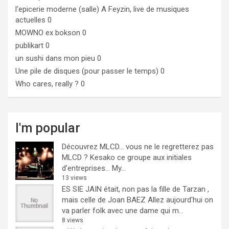
l'epicerie moderne (salle)
A Feyzin, live de musiques
actuelles 0
MOWNO ex bokson
0
publikart
0
un sushi dans mon pieu
0
Une pile de disques (pour passer le temps)
0
Who cares, really ?
0
I'm popular
Découvrez MLCD… vous ne le regretterez pas
MLCD ? Kesako ce groupe aux initiales
d’entreprises… My...
13 views
ES SIE JAIN était, non pas la fille de Tarzan ,
mais celle de Joan BAEZ
Allez aujourd'hui on
va parler folk avec une dame qui m...
8 views