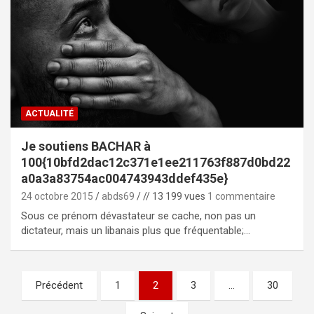
ACTUALITÉ
Je soutiens BACHAR à
100{10bfd2dac12c371e1ee211763f887d0bd22
a0a3a83754ac004743943ddef435e}
24 octobre 2015
abds69
// 13 199 vues
1 commentaire
Sous ce prénom dévastateur se cache, non pas un
dictateur, mais un libanais plus que fréquentable;…
Pagination
Précédent
1
2
3
…
30
des