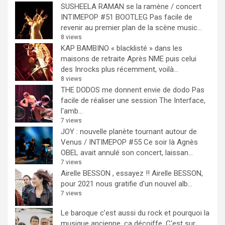
SUSHEELA RAMAN se la ramène / concert
INTIMEPOP #51 BOOTLEG
Pas facile de
revenir au premier plan de la scène music...
8 views
KAP BAMBINO « blacklisté » dans les
maisons de retraite
Après NME puis celui
des Inrocks plus récemment, voilà...
8 views
THE DODOS me donnent envie de dodo
Pas
facile de réaliser une session The Interface,
l'amb...
7 views
JOY : nouvelle planète tournant autour de
Venus / INTIMEPOP #55
Ce soir là Agnès
OBEL avait annulé son concert, laissan...
7 views
Airelle BESSON , essayez !!
Airelle BESSON,
pour 2021 nous gratifie d'un nouvel alb...
7 views
Le baroque c’est aussi du rock et pourquoi la
musique ancienne, ça décoiffe.
C'est sur