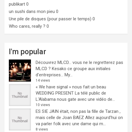
publikart
0
un sushi dans mon pieu
0
Une pile de disques (pour passer le temps)
0
Who cares, really ?
0
I'm popular
Découvrez MLCD… vous ne le regretterez pas
MLCD ? Kesako ce groupe aux initiales
d’entreprises… My...
14 views
« We have signal » nous fait un beau
WEDDING PRESENT
La télé public de
L'Alabama nous gate avec une vidéo de...
10 views
ES SIE JAIN était, non pas la fille de Tarzan ,
mais celle de Joan BAEZ
Allez aujourd'hui on
va parler folk avec une dame qui m...
8 views