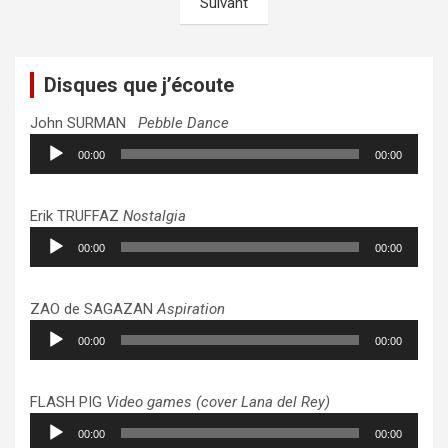
Suivant
publications
Disques que j’écoute
John SURMAN
Pebble Dance
Lecteur
00:00
00:00
audio
Erik TRUFFAZ
Nostalgia
Lecteur
00:00
00:00
audio
ZAO de SAGAZAN
Aspiration
Lecteur
00:00
00:00
audio
FLASH PIG
Video games (cover Lana del Rey)
Lecteur
00:00
00:00
audio