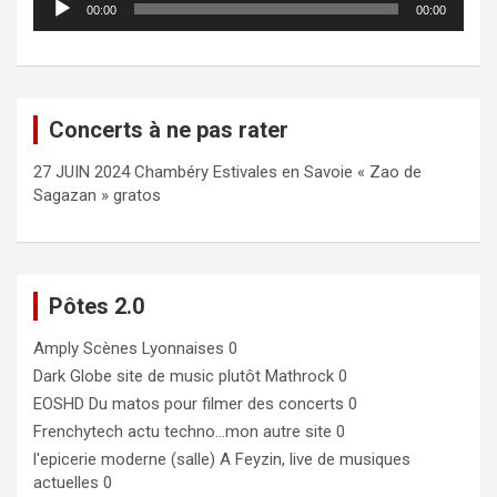
00:00
00:00
audio
Concerts à ne pas rater
27 JUIN 2024 Chambéry Estivales en Savoie « Zao de
Sagazan » gratos
Pôtes 2.0
Amply
Scènes Lyonnaises 0
Dark Globe
site de music plutôt Mathrock 0
EOSHD
Du matos pour filmer des concerts 0
Frenchytech
actu techno…mon autre site 0
l'epicerie moderne (salle)
A Feyzin, live de musiques
actuelles 0