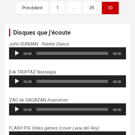
Pagination
Précédent
1
…
29
30
des
publications
Disques que j’écoute
John SURMAN
Pebble Dance
Lecteur
00:00
00:00
audio
Erik TRUFFAZ
Nostalgia
Lecteur
00:00
00:00
audio
ZAO de SAGAZAN
Aspiration
Lecteur
00:00
00:00
audio
FLASH PIG
Video games (cover Lana del Rey)
Lecteur