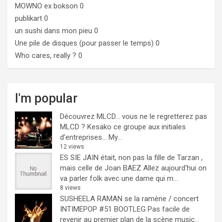
MOWNO ex bokson
0
publikart
0
un sushi dans mon pieu
0
Une pile de disques (pour passer le temps)
0
Who cares, really ?
0
I'm popular
Découvrez MLCD… vous ne le regretterez pas
MLCD ? Kesako ce groupe aux initiales
d’entreprises… My...
12 views
ES SIE JAIN était, non pas la fille de Tarzan ,
mais celle de Joan BAEZ
Allez aujourd'hui on
va parler folk avec une dame qui m...
8 views
SUSHEELA RAMAN se la ramène / concert
INTIMEPOP #51 BOOTLEG
Pas facile de
revenir au premier plan de la scène music...