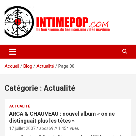
Aller
au
contenu
Un blog avec des sessions live filmées de concerts de musiques
intimepop.com
actuelles pop rock, post-rock, indé sur Lyon. rock pop concert
lyon
Accueil
Blog
Actualité
Page 30
Catégorie :
Actualité
ACTUALITÉ
ARCA & CHAUVEAU : nouvel album « on ne
distinguait plus les têtes »
17 juillet 2007
abds69
// 1 454 vues