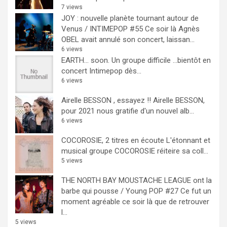
7 views
JOY : nouvelle planète tournant autour de
Venus / INTIMEPOP #55
Ce soir là Agnès
OBEL avait annulé son concert, laissan...
6 views
EARTH… soon.
Un groupe difficile ...bientôt en
concert Intimepop dès...
6 views
Airelle BESSON , essayez !!
Airelle BESSON,
pour 2021 nous gratifie d'un nouvel alb...
6 views
COCOROSIE, 2 titres en écoute
L'étonnant et
musical groupe COCOROSIE réiteire sa coll...
5 views
THE NORTH BAY MOUSTACHE LEAGUE ont la
barbe qui pousse / Young POP #27
Ce fut un
moment agréable ce soir là que de retrouver
l...
5 views