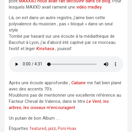
pote
MAXXXO nous avait fait découvrir dans ce blog.
Pour
lesquels MAXXO avait ramené une
vidéo medley.
Là, on est dans un autre registre, j’aime bien cette
polyvalence du musicien , pas « bloqué » dans un seul
style.
Tombé par hasard sur une écoute à la médiathèque de
Bacchut à Lyon, j’ai d’abord été captivé par ce morceau
festif et léger
Kinshasa
, jouissif.
Après une écoute approfondie ,
Cabane
me fait bien plané
avec des accents 70’s.
N’oublions pas de mentionner une excellente référence au
Facteur Cheval de Valence, dans le titre
Le Vent, les
arbres, les oiseaux m’encouragent
.
Un putain de bon Album ….
Étiquettes:
featured
,
jazz
,
Poni Hoax