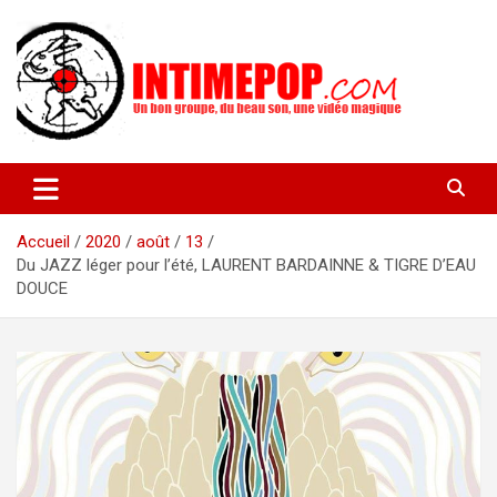
Aller
au
contenu
Un blog avec des sessions live filmées de concerts de musiques
intimepop.com
actuelles pop rock, post-rock, indé sur Lyon. rock pop concert
lyon
Accueil
2020
août
13
Du JAZZ léger pour l’été, LAURENT BARDAINNE & TIGRE D’EAU
DOUCE