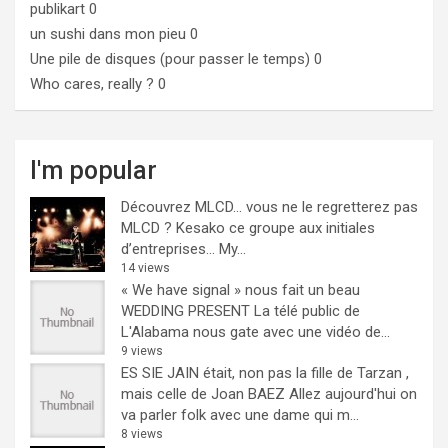
publikart
0
un sushi dans mon pieu
0
Une pile de disques (pour passer le temps)
0
Who cares, really ?
0
I'm popular
Découvrez MLCD… vous ne le regretterez pas
MLCD ? Kesako ce groupe aux initiales
d’entreprises… My...
14 views
« We have signal » nous fait un beau
WEDDING PRESENT
La télé public de
L'Alabama nous gate avec une vidéo de...
9 views
ES SIE JAIN était, non pas la fille de Tarzan ,
mais celle de Joan BAEZ
Allez aujourd'hui on
va parler folk avec une dame qui m...
8 views