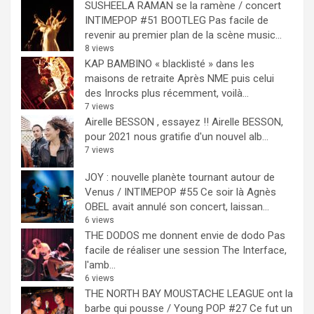
SUSHEELA RAMAN se la ramène / concert
INTIMEPOP #51 BOOTLEG
Pas facile de
revenir au premier plan de la scène music...
8 views
KAP BAMBINO « blacklisté » dans les
maisons de retraite
Après NME puis celui
des Inrocks plus récemment, voilà...
7 views
Airelle BESSON , essayez !!
Airelle BESSON,
pour 2021 nous gratifie d'un nouvel alb...
7 views
JOY : nouvelle planète tournant autour de
Venus / INTIMEPOP #55
Ce soir là Agnès
OBEL avait annulé son concert, laissan...
6 views
THE DODOS me donnent envie de dodo
Pas
facile de réaliser une session The Interface,
l'amb...
6 views
THE NORTH BAY MOUSTACHE LEAGUE ont la
barbe qui pousse / Young POP #27
Ce fut un