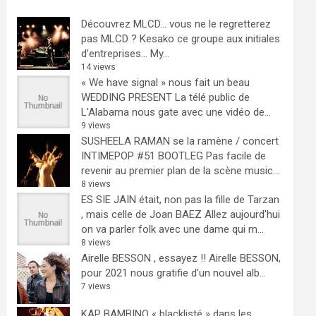
Découvrez MLCD… vous ne le regretterez
pas
MLCD ? Kesako ce groupe aux initiales
d’entreprises… My...
14 views
« We have signal » nous fait un beau
WEDDING PRESENT
La télé public de
L'Alabama nous gate avec une vidéo de...
9 views
SUSHEELA RAMAN se la ramène / concert
INTIMEPOP #51 BOOTLEG
Pas facile de
revenir au premier plan de la scène music...
8 views
ES SIE JAIN était, non pas la fille de Tarzan
, mais celle de Joan BAEZ
Allez aujourd'hui
on va parler folk avec une dame qui m...
8 views
Airelle BESSON , essayez !!
Airelle BESSON,
pour 2021 nous gratifie d'un nouvel alb...
7 views
KAP BAMBINO « blacklisté » dans les