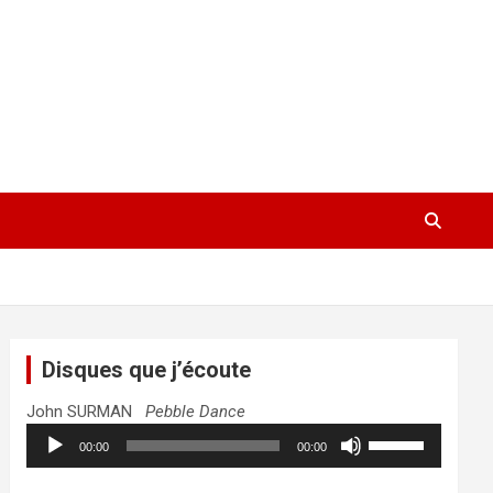
Disques que j’écoute
John SURMAN
Pebble Dance
Lecteur
Utilisez
00:00
00:00
audio
les
flèches