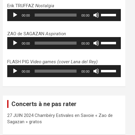
haut/bas
Erik TRUFFAZ
Nostalgia
pour
Lecteur
Utilisez
augmenter
00:00
00:00
audio
les
ou
flèches
diminuer
haut/bas
ZAO de SAGAZAN
Aspiration
le
pour
Lecteur
Utilisez
volume.
augmenter
00:00
00:00
audio
les
ou
flèches
diminuer
haut/bas
FLASH PIG
Video games (cover Lana del Rey)
le
pour
Lecteur
Utilisez
volume.
augmenter
00:00
00:00
audio
les
ou
flèches
diminuer
haut/bas
le
pour
volume.
augmenter
Concerts à ne pas rater
ou
diminuer
27 JUIN 2024 Chambéry Estivales en Savoie « Zao de
le
Sagazan » gratos
volume.