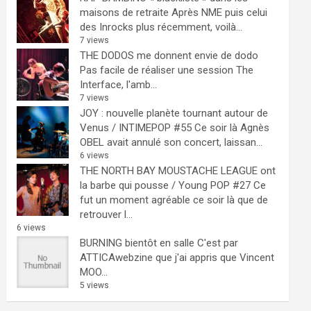
maisons de retraite
Après NME puis celui
des Inrocks plus récemment, voilà...
7 views
THE DODOS me donnent envie de dodo
Pas facile de réaliser une session The
Interface, l'amb...
7 views
JOY : nouvelle planète tournant autour de
Venus / INTIMEPOP #55
Ce soir là Agnès
OBEL avait annulé son concert, laissan...
6 views
THE NORTH BAY MOUSTACHE LEAGUE ont
la barbe qui pousse / Young POP #27
Ce
fut un moment agréable ce soir là que de
retrouver l...
6 views
BURNING bientôt en salle
C'est par
ATTICAwebzine que j'ai appris que Vincent
MOO...
5 views