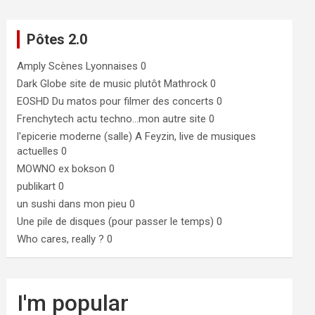
Pôtes 2.0
Amply
Scènes Lyonnaises 0
Dark Globe
site de music plutôt Mathrock 0
EOSHD
Du matos pour filmer des concerts 0
Frenchytech
actu techno…mon autre site 0
l'epicerie moderne (salle)
A Feyzin, live de musiques
actuelles 0
MOWNO ex bokson
0
publikart
0
un sushi dans mon pieu
0
Une pile de disques (pour passer le temps)
0
Who cares, really ?
0
I'm popular