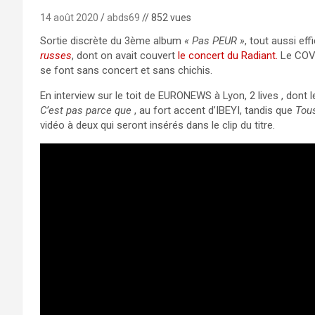
14 août 2020
abds69
// 852 vues
Sortie discrète du 3ème album
« Pas PEUR »
, tout aussi ef
russes
, dont on avait couvert
le concert du Radiant
.
Le COVID
se font sans concert et sans chichis.
En interview sur le toit de EURONEWS à Lyon, 2 lives , dont 
C’est pas parce que
, au fort accent d’IBEYI, tandis que
Tous
vidéo à deux qui seront insérés dans le clip du titre.