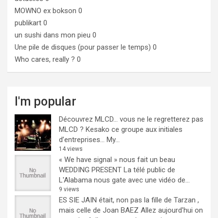
MOWNO ex bokson
0
publikart
0
un sushi dans mon pieu
0
Une pile de disques (pour passer le temps)
0
Who cares, really ?
0
I'm popular
Découvrez MLCD… vous ne le regretterez pas
MLCD ? Kesako ce groupe aux initiales
d’entreprises… My...
14 views
« We have signal » nous fait un beau
WEDDING PRESENT
La télé public de
L'Alabama nous gate avec une vidéo de...
9 views
ES SIE JAIN était, non pas la fille de Tarzan ,
mais celle de Joan BAEZ
Allez aujourd'hui on