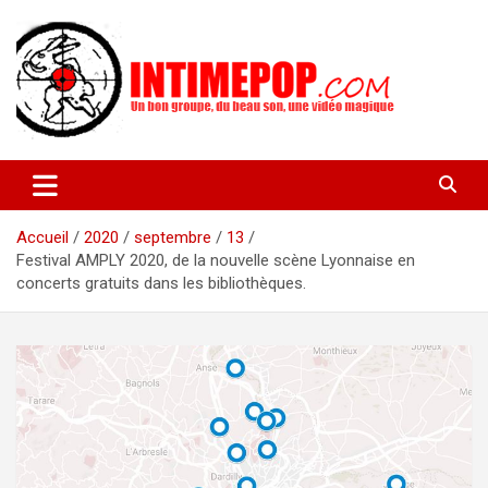
Aller
au
contenu
Un blog avec des sessions live filmées de concerts de musiques
intimepop.com
actuelles pop rock, post-rock, indé sur Lyon. rock pop concert
lyon
Accueil
2020
septembre
13
Festival AMPLY 2020, de la nouvelle scène Lyonnaise en
concerts gratuits dans les bibliothèques.