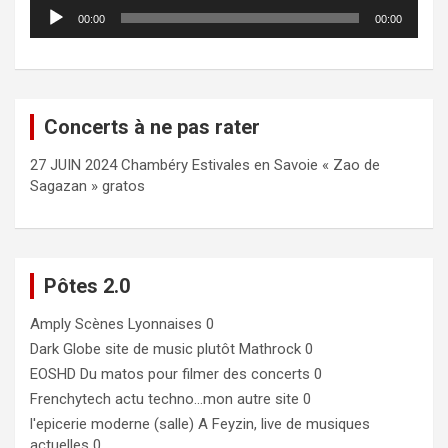
Lecteur
00:00
00:00
audio
Concerts à ne pas rater
27 JUIN 2024 Chambéry Estivales en Savoie « Zao de
Sagazan » gratos
Pôtes 2.0
Amply
Scènes Lyonnaises 0
Dark Globe
site de music plutôt Mathrock 0
EOSHD
Du matos pour filmer des concerts 0
Frenchytech
actu techno…mon autre site 0
l'epicerie moderne (salle)
A Feyzin, live de musiques
actuelles 0