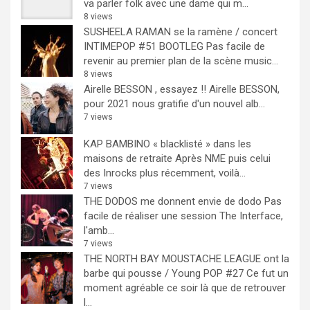
va parler folk avec une dame qui m...
8 views
SUSHEELA RAMAN se la ramène / concert
INTIMEPOP #51 BOOTLEG
Pas facile de
revenir au premier plan de la scène music...
8 views
Airelle BESSON , essayez !!
Airelle BESSON,
pour 2021 nous gratifie d'un nouvel alb...
7 views
KAP BAMBINO « blacklisté » dans les
maisons de retraite
Après NME puis celui
des Inrocks plus récemment, voilà...
7 views
THE DODOS me donnent envie de dodo
Pas
facile de réaliser une session The Interface,
l'amb...
7 views
THE NORTH BAY MOUSTACHE LEAGUE ont la
barbe qui pousse / Young POP #27
Ce fut un
moment agréable ce soir là que de retrouver
l...