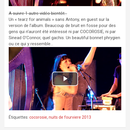
o
a
A suivre 1 autre vidéo bientôt…
y
Un « tearz for animals » sans Antony, en guest sur la
version de l’album. Beaucoup de bruit en fosse pour des
V
gens qui n’auront été intéressé ni par COCOROSIE, ni par
Sinead O’Connor, quel gachis. Un beautiful bonnet phrygien
ou ce qui y ressemble…
i
d
e
P
o
l
a
Étiquettes:
cocorosie
,
nuits de fourviere 2013
y