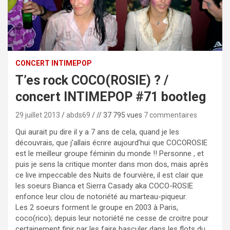
CONCERT INTIMEPOP
T’es rock COCO(ROSIE) ? /
concert INTIMEPOP #71 bootleg
29 juillet 2013
abds69
// 37 795 vues
7 commentaires
Qui aurait pu dire il y a 7 ans de cela, quand je les
découvrais, que j’allais écrire aujourd’hui que COCOROSIE
est le meilleur groupe féminin du monde !! Personne , et
puis je sens la critique monter dans mon dos, mais après
ce live impeccable des Nuits de fourvière, il est clair que
les soeurs Bianca et Sierra Casady aka COCO-ROSIE
enfonce leur clou de notoriété au marteau-piqueur.
Les 2 soeurs forment le groupe en 2003 à Paris,
coco(rico); depuis leur notoriété ne cesse de croitre pour
certainement finir par les faire basculer dans les flots du