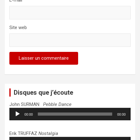
E-mail
*
Site web
Disques que j’écoute
John SURMAN
Pebble Dance
Lecteur
00:00
00:00
audio
Erik TRUFFAZ
Nostalgia
Lecteur