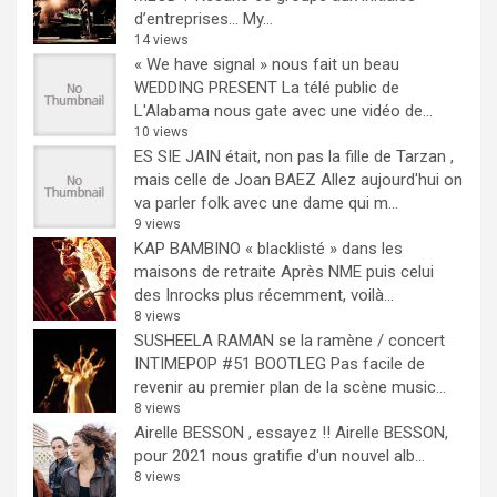
d’entreprises… My...
14 views
« We have signal » nous fait un beau
WEDDING PRESENT
La télé public de
L'Alabama nous gate avec une vidéo de...
10 views
ES SIE JAIN était, non pas la fille de Tarzan ,
mais celle de Joan BAEZ
Allez aujourd'hui on
va parler folk avec une dame qui m...
9 views
KAP BAMBINO « blacklisté » dans les
maisons de retraite
Après NME puis celui
des Inrocks plus récemment, voilà...
8 views
SUSHEELA RAMAN se la ramène / concert
INTIMEPOP #51 BOOTLEG
Pas facile de
revenir au premier plan de la scène music...
8 views
Airelle BESSON , essayez !!
Airelle BESSON,
pour 2021 nous gratifie d'un nouvel alb...
8 views