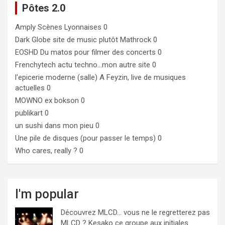
Pôtes 2.0
Amply
Scènes Lyonnaises 0
Dark Globe
site de music plutôt Mathrock 0
EOSHD
Du matos pour filmer des concerts 0
Frenchytech
actu techno…mon autre site 0
l'epicerie moderne (salle)
A Feyzin, live de musiques
actuelles 0
MOWNO ex bokson
0
publikart
0
un sushi dans mon pieu
0
Une pile de disques (pour passer le temps)
0
Who cares, really ?
0
I'm popular
Découvrez MLCD… vous ne le regretterez pas
MLCD ? Kesako ce groupe aux initiales