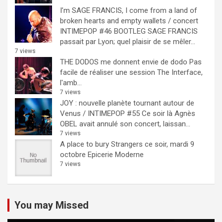
I’m SAGE FRANCIS, I come from a land of
broken hearts and empty wallets / concert
INTIMEPOP #46 BOOTLEG
SAGE FRANCIS
passait par Lyon; quel plaisir de se mêler...
7 views
THE DODOS me donnent envie de dodo
Pas
facile de réaliser une session The Interface,
l'amb...
7 views
JOY : nouvelle planète tournant autour de
Venus / INTIMEPOP #55
Ce soir là Agnès
OBEL avait annulé son concert, laissan...
7 views
A place to bury Strangers ce soir, mardi 9
octobre Epicerie Moderne
7 views
You may Missed