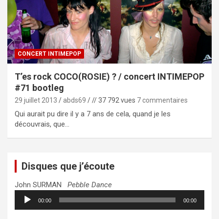
CONCERT INTIMEPOP
T’es rock COCO(ROSIE) ? / concert INTIMEPOP
#71 bootleg
29 juillet 2013
abds69
// 37 792 vues
7 commentaires
Qui aurait pu dire il y a 7 ans de cela, quand je les
découvrais, que…
Disques que j’écoute
John SURMAN
Pebble Dance
Lecteur
00:00
00:00
audio