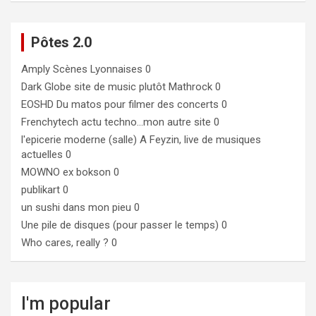
Pôtes 2.0
Amply
Scènes Lyonnaises 0
Dark Globe
site de music plutôt Mathrock 0
EOSHD
Du matos pour filmer des concerts 0
Frenchytech
actu techno…mon autre site 0
l'epicerie moderne (salle)
A Feyzin, live de musiques
actuelles 0
MOWNO ex bokson
0
publikart
0
un sushi dans mon pieu
0
Une pile de disques (pour passer le temps)
0
Who cares, really ?
0
I'm popular