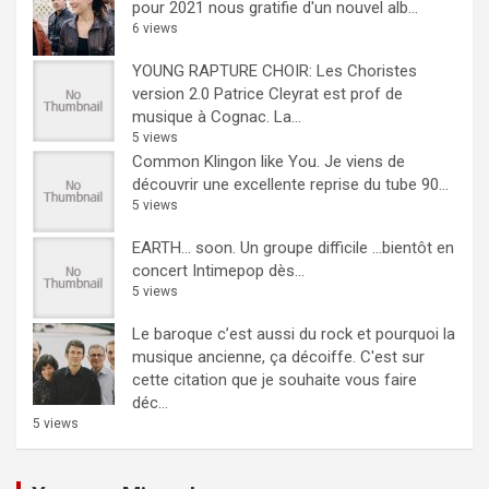
pour 2021 nous gratifie d'un nouvel alb...
6 views
YOUNG RAPTURE CHOIR: Les Choristes
version 2.0
Patrice Cleyrat est prof de
musique à Cognac. La...
5 views
Common Klingon like You.
Je viens de
découvrir une excellente reprise du tube 90...
5 views
EARTH… soon.
Un groupe difficile ...bientôt en
concert Intimepop dès...
5 views
Le baroque c’est aussi du rock et pourquoi la
musique ancienne, ça décoiffe.
C'est sur
cette citation que je souhaite vous faire
déc...
5 views