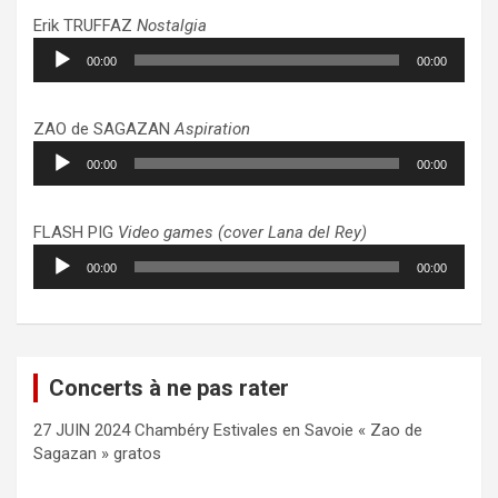
Erik TRUFFAZ
Nostalgia
Lecteur
00:00
00:00
audio
ZAO de SAGAZAN
Aspiration
Lecteur
00:00
00:00
audio
FLASH PIG
Video games (cover Lana del Rey)
Lecteur
00:00
00:00
audio
Concerts à ne pas rater
27 JUIN 2024 Chambéry Estivales en Savoie « Zao de
Sagazan » gratos