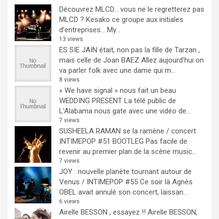
Découvrez MLCD… vous ne le regretterez pas
MLCD ? Kesako ce groupe aux initiales
d’entreprises… My...
13 views
ES SIE JAIN était, non pas la fille de Tarzan ,
mais celle de Joan BAEZ
Allez aujourd'hui on
va parler folk avec une dame qui m...
8 views
« We have signal » nous fait un beau
WEDDING PRESENT
La télé public de
L'Alabama nous gate avec une vidéo de...
7 views
SUSHEELA RAMAN se la ramène / concert
INTIMEPOP #51 BOOTLEG
Pas facile de
revenir au premier plan de la scène music...
7 views
JOY : nouvelle planète tournant autour de
Venus / INTIMEPOP #55
Ce soir là Agnès
OBEL avait annulé son concert, laissan...
6 views
Airelle BESSON , essayez !!
Airelle BESSON,