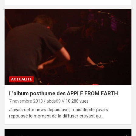
ACTUALITÉ
L’album posthume des APPLE FROM EARTH
7 novembre 2013
abds69
// 10 288 vues
J’avais cette news depuis avril, mais dépité j’avais
repoussé le moment de la diffuser croyant au…