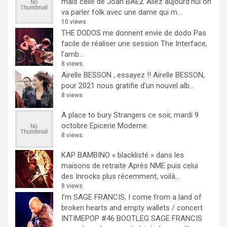
mais celle de Joan BAEZ
Allez aujourd'hui on
va parler folk avec une dame qui m...
10 views
THE DODOS me donnent envie de dodo
Pas
facile de réaliser une session The Interface,
l'amb...
8 views
Airelle BESSON , essayez !!
Airelle BESSON,
pour 2021 nous gratifie d'un nouvel alb...
8 views
A place to bury Strangers ce soir, mardi 9
octobre Epicerie Moderne
8 views
KAP BAMBINO « blacklisté » dans les
maisons de retraite
Après NME puis celui
des Inrocks plus récemment, voilà...
8 views
I’m SAGE FRANCIS, I come from a land of
broken hearts and empty wallets / concert
INTIMEPOP #46 BOOTLEG
SAGE FRANCIS