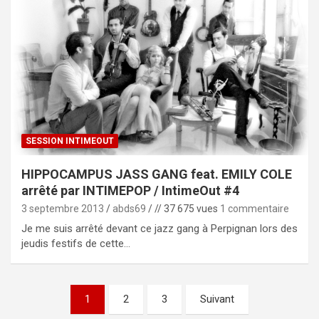
SESSION INTIMEOUT
HIPPOCAMPUS JASS GANG feat. EMILY COLE
arrêté par INTIMEPOP / IntimeOut #4
3 septembre 2013
abds69
// 37 675 vues
1 commentaire
Je me suis arrêté devant ce jazz gang à Perpignan lors des
jeudis festifs de cette…
Pagination
1
2
3
Suivant
des