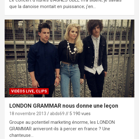
Le concert d’Itunes d’AGNES OBEL m’a sidéré; je savais
que la danoise montait en puissance; j’en…
VIDÉOS LIVE, CLIPS
LONDON GRAMMAR nous donne une leçon
18 novembre 2013
abds69
// 5 190 vues
Groupe au potentiel marketing énorme, les LONDON
GRAMMAR arriveront-ils à percer en france ? Une
chanteuse…