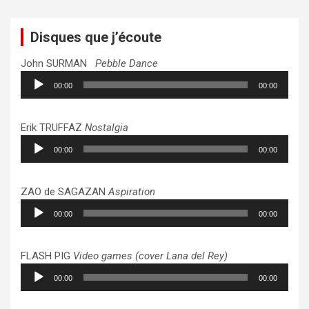
publications
Disques que j’écoute
John SURMAN
Pebble Dance
Lecteur
00:00
00:00
audio
Erik TRUFFAZ
Nostalgia
Lecteur
00:00
00:00
audio
ZAO de SAGAZAN
Aspiration
Lecteur
00:00
00:00
audio
FLASH PIG
Video games (cover Lana del Rey)
Lecteur
00:00
00:00
audio