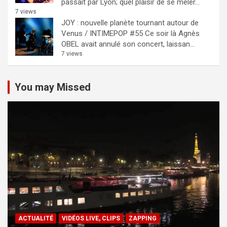
passait par Lyon; quel plaisir de se mêler...
7 views
JOY : nouvelle planète tournant autour de
Venus / INTIMEPOP #55
Ce soir là Agnès
OBEL avait annulé son concert, laissan...
7 views
You may Missed
ACTUALITÉ
VIDÉOS LIVE, CLIPS
ZAPPING