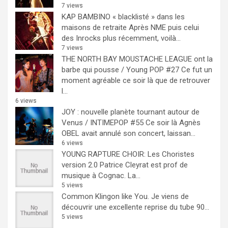
7 views
KAP BAMBINO « blacklisté » dans les
maisons de retraite
Après NME puis celui
des Inrocks plus récemment, voilà...
7 views
THE NORTH BAY MOUSTACHE LEAGUE ont la
barbe qui pousse / Young POP #27
Ce fut un
moment agréable ce soir là que de retrouver
l...
6 views
JOY : nouvelle planète tournant autour de
Venus / INTIMEPOP #55
Ce soir là Agnès
OBEL avait annulé son concert, laissan...
6 views
YOUNG RAPTURE CHOIR: Les Choristes
version 2.0
Patrice Cleyrat est prof de
musique à Cognac. La...
5 views
Common Klingon like You.
Je viens de
découvrir une excellente reprise du tube 90...
5 views