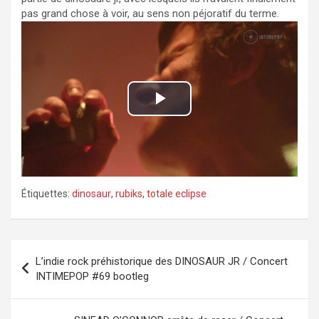
pas grand chose à voir, au sens non péjoratif du terme.
P
l
a
Étiquettes:
dinosaur
,
rubiks
,
totale eclipse
y
V
Navigation
L’indie rock préhistorique des DINOSAUR JR / Concert
de
i
INTIMEPOP #69 bootleg
l’article
d