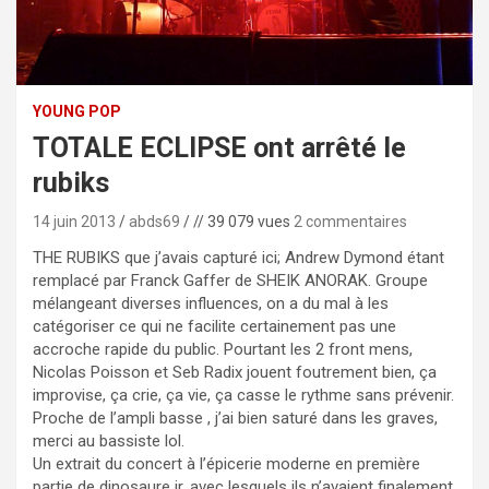
YOUNG POP
TOTALE ECLIPSE ont arrêté le
rubiks
14 juin 2013
abds69
// 39 079 vues
2 commentaires
THE RUBIKS que j’avais capturé ici; Andrew Dymond étant
remplacé par Franck Gaffer de SHEIK ANORAK. Groupe
mélangeant diverses influences, on a du mal à les
catégoriser ce qui ne facilite certainement pas une
accroche rapide du public. Pourtant les 2 front mens,
Nicolas Poisson et Seb Radix jouent foutrement bien, ça
improvise, ça crie, ça vie, ça casse le rythme sans prévenir.
Proche de l’ampli basse , j’ai bien saturé dans les graves,
merci au bassiste lol.
Un extrait du concert à l’épicerie moderne en première
partie de dinosaure jr, avec lesquels ils n’avaient finalement