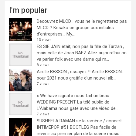
I'm popular
Découvrez MLCD… vous ne le regretterez pas
MLCD ? Kesako ce groupe aux initiales
d’entreprises… My...
13 views
ES SIE JAIN était, non pas la fille de Tarzan ,
mais celle de Joan BAEZ
Allez aujourd'hui on
va parler folk avec une dame qui m...
8 views
Airelle BESSON , essayez !!
Airelle BESSON,
pour 2021 nous gratifie d'un nouvel alb...
7 views
« We have signal » nous fait un beau
WEDDING PRESENT
La télé public de
L'Alabama nous gate avec une vidéo de...
7 views
SUSHEELA RAMAN se la ramène / concert
INTIMEPOP #51 BOOTLEG
Pas facile de
revenir au premier plan de la scène music...