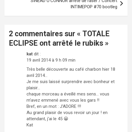
SINEAD O’CONNOR arrête de raser / Concert
e
INTIMEPOP #70 bootleg
o
2 commentaires sur «
TOTALE
ECLIPSE ont arrêté le rubiks
»
kat
dit :
19 avril 2014 à 9 h 09 min
Très belle découverte au café charbon hier 18
avril 2014…
Je me suis laissé surprendre avec bonheur et
plaisir…
chaque morceau a éveillé mes sens… vous
m’avez emmené avec vous les gars !!
Bref, en un mot : J’ADORE !!!
Au grand plaisir de vous revoir un jour ! en
attendant, j’ai le 45 😀
Kat