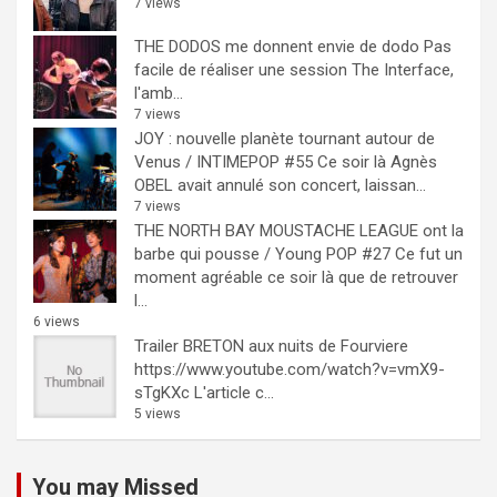
7 views
THE DODOS me donnent envie de dodo
Pas
facile de réaliser une session The Interface,
l'amb...
7 views
JOY : nouvelle planète tournant autour de
Venus / INTIMEPOP #55
Ce soir là Agnès
OBEL avait annulé son concert, laissan...
7 views
THE NORTH BAY MOUSTACHE LEAGUE ont la
barbe qui pousse / Young POP #27
Ce fut un
moment agréable ce soir là que de retrouver
l...
6 views
Trailer BRETON aux nuits de Fourviere
https://www.youtube.com/watch?v=vmX9-
sTgKXc L'article c...
5 views
You may Missed