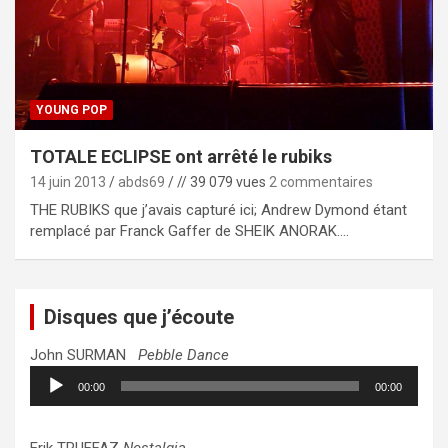
YOUNG POP
TOTALE ECLIPSE ont arrêté le rubiks
14 juin 2013
abds69
// 39 079 vues
2 commentaires
THE RUBIKS que j’avais capturé ici; Andrew Dymond étant
remplacé par Franck Gaffer de SHEIK ANORAK.…
Disques que j’écoute
John SURMAN
Pebble Dance
Lecteur
00:00
00:00
audio
Erik TRUFFAZ
Nostalgia