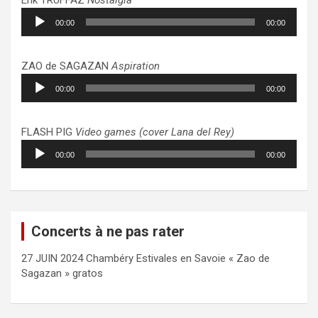
Lecteur
00:00
00:00
audio
ZAO de SAGAZAN
Aspiration
Lecteur
00:00
00:00
audio
FLASH PIG
Video games (cover Lana del Rey)
Lecteur
00:00
00:00
audio
Concerts à ne pas rater
27 JUIN 2024 Chambéry Estivales en Savoie « Zao de
Sagazan » gratos