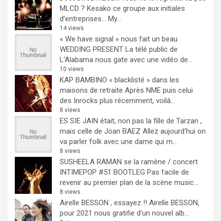
MLCD ? Kesako ce groupe aux initiales
d’entreprises… My...
14 views
« We have signal » nous fait un beau
WEDDING PRESENT
La télé public de
L'Alabama nous gate avec une vidéo de...
10 views
KAP BAMBINO « blacklisté » dans les
maisons de retraite
Après NME puis celui
des Inrocks plus récemment, voilà...
8 views
ES SIE JAIN était, non pas la fille de Tarzan ,
mais celle de Joan BAEZ
Allez aujourd'hui on
va parler folk avec une dame qui m...
8 views
SUSHEELA RAMAN se la ramène / concert
INTIMEPOP #51 BOOTLEG
Pas facile de
revenir au premier plan de la scène music...
8 views
Airelle BESSON , essayez !!
Airelle BESSON,
pour 2021 nous gratifie d'un nouvel alb...