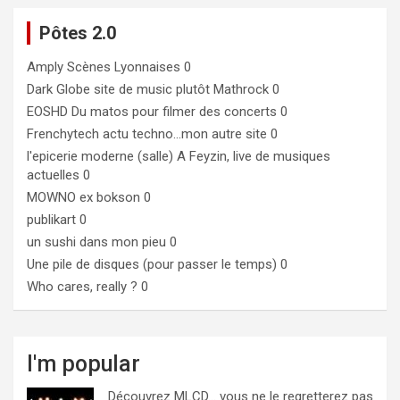
Pôtes 2.0
Amply
Scènes Lyonnaises 0
Dark Globe
site de music plutôt Mathrock 0
EOSHD
Du matos pour filmer des concerts 0
Frenchytech
actu techno…mon autre site 0
l'epicerie moderne (salle)
A Feyzin, live de musiques
actuelles 0
MOWNO ex bokson
0
publikart
0
un sushi dans mon pieu
0
Une pile de disques (pour passer le temps)
0
Who cares, really ?
0
I'm popular
Découvrez MLCD… vous ne le regretterez pas