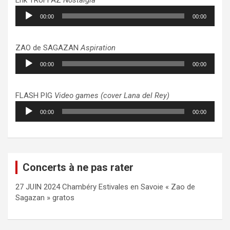
Lecteur
00:00
00:00
audio
ZAO de SAGAZAN
Aspiration
Lecteur
00:00
00:00
audio
FLASH PIG
Video games (cover Lana del Rey)
Lecteur
00:00
00:00
audio
Concerts à ne pas rater
27 JUIN 2024 Chambéry Estivales en Savoie « Zao de
Sagazan » gratos