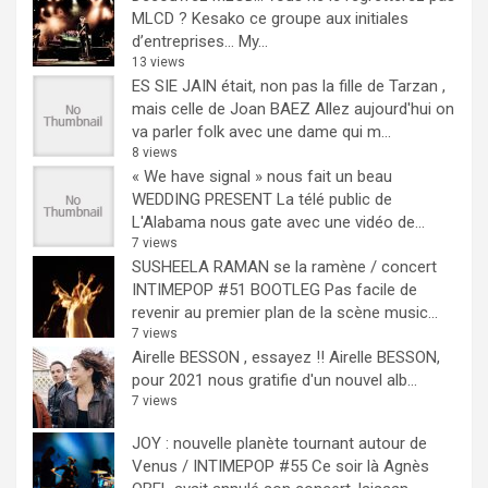
MLCD ? Kesako ce groupe aux initiales
d’entreprises… My...
13 views
ES SIE JAIN était, non pas la fille de Tarzan ,
mais celle de Joan BAEZ
Allez aujourd'hui on
va parler folk avec une dame qui m...
8 views
« We have signal » nous fait un beau
WEDDING PRESENT
La télé public de
L'Alabama nous gate avec une vidéo de...
7 views
SUSHEELA RAMAN se la ramène / concert
INTIMEPOP #51 BOOTLEG
Pas facile de
revenir au premier plan de la scène music...
7 views
Airelle BESSON , essayez !!
Airelle BESSON,
pour 2021 nous gratifie d'un nouvel alb...
7 views
JOY : nouvelle planète tournant autour de
Venus / INTIMEPOP #55
Ce soir là Agnès