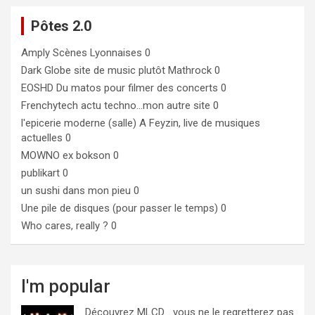
Pôtes 2.0
Amply
Scènes Lyonnaises 0
Dark Globe
site de music plutôt Mathrock 0
EOSHD
Du matos pour filmer des concerts 0
Frenchytech
actu techno…mon autre site 0
l'epicerie moderne (salle)
A Feyzin, live de musiques
actuelles 0
MOWNO ex bokson
0
publikart
0
un sushi dans mon pieu
0
Une pile de disques (pour passer le temps)
0
Who cares, really ?
0
I'm popular
Découvrez MLCD… vous ne le regretterez pas