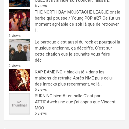
OBEL avait annulé son concert, laissan...
6 views
THE NORTH BAY MOUSTACHE LEAGUE ont la
barbe qui pousse / Young POP #27
Ce fut un
moment agréable ce soir là que de retrouver
l...
6 views
Le baroque c’est aussi du rock et pourquoi la
musique ancienne, ça décoiffe.
C'est sur
cette citation que je souhaite vous faire
déc...
5 views
KAP BAMBINO « blacklisté » dans les
maisons de retraite
Après NME puis celui
des Inrocks plus récemment, voilà...
5 views
BURNING bientôt en salle
C'est par
ATTICAwebzine que j'ai appris que Vincent
MOO...
5 views