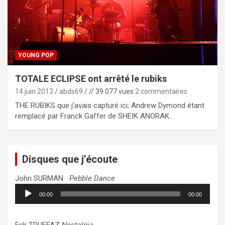
YOUNG POP
TOTALE ECLIPSE ont arrêté le rubiks
14 juin 2013
abds69
// 39 077 vues
2 commentaires
THE RUBIKS que j’avais capturé ici; Andrew Dymond étant
remplacé par Franck Gaffer de SHEIK ANORAK.…
Disques que j’écoute
John SURMAN
Pebble Dance
Lecteur
00:00
00:00
audio
Erik TRUFFAZ
Nostalgia