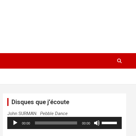
Disques que j’écoute
John SURMAN
Pebble Dance
Lecteur
Utilisez
00:00
00:00
audio
les
flèches