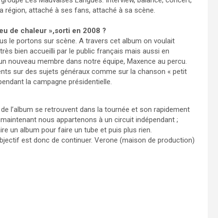
 groupe Les Mauvaises Langues. Interview, balance, concert,
 région, attaché à ses fans, attaché à sa scène.
u de chaleur »,sorti en 2008 ?
ous le portons sur scène. A travers cet album on voulait
ès bien accueilli par le public français mais aussi en
 un nouveau membre dans notre équipe, Maxence au percu.
ents sur des sujets généraux comme sur la chanson « petit
pendant la campagne présidentielle.
 l’album se retrouvent dans la tournée et son rapidement
maintenant nous appartenons à un circuit indépendant ;
re un album pour faire un tube et puis plus rien.
 objectif est donc de continuer. Verone (maison de production)