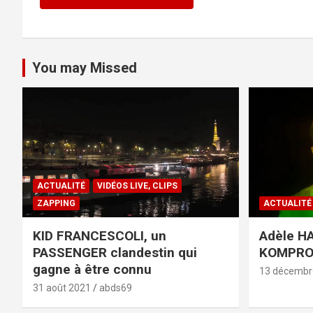
You may Missed
ACTUALITÉ
VIDÉOS LIVE, CLIPS
ZAPPING
ACTUALITÉ
KID FRANCESCOLI, un
Adèle HA
PASSENGER clandestin qui
KOMPR
gagne à être connu
13 décembr
31 août 2021
abds69