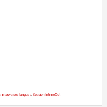
s
,
mauvaises langues
,
Session IntimeOut