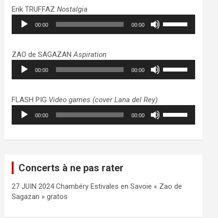
haut/bas
Erik TRUFFAZ
Nostalgia
pour
Lecteur
Utilisez
augmenter
00:00
00:00
audio
les
ou
flèches
diminuer
haut/bas
ZAO de SAGAZAN
Aspiration
le
pour
Lecteur
Utilisez
volume.
augmenter
00:00
00:00
audio
les
ou
flèches
diminuer
haut/bas
FLASH PIG
Video games (cover Lana del Rey)
le
pour
Lecteur
Utilisez
volume.
augmenter
00:00
00:00
audio
les
ou
flèches
diminuer
haut/bas
le
pour
volume.
augmenter
Concerts à ne pas rater
ou
diminuer
27 JUIN 2024 Chambéry Estivales en Savoie « Zao de
le
Sagazan » gratos
volume.