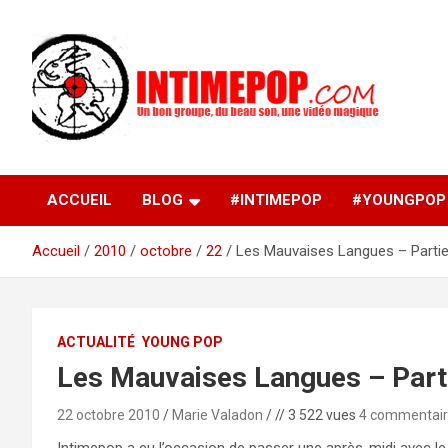
Aller
au
contenu
Un blog avec des sessions live filmées de concerts de
intimepop.com
musiques actuelles pop rock, post-rock, indé sur Lyon. rock po
concert lyon
ACCUEIL
BLOG
#INTIMEPOP
#YOUNGPOP
Accueil
2010
octobre
22
Les Mauvaises Langues – Parti
ACTUALITÉ
YOUNG POP
Les Mauvaises Langues – Part
22 octobre 2010
Marie Valadon
// 3 522 vues
4 commentai