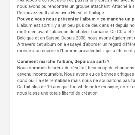
Intimepop a eu l’occasion de passer une après-midi avec le
nous avons pu rencontrer un groupe attachant. Attaché à sa
Retrouvez en II actes avec Hervé et Philippe.
Pouvez-vous nous présenter l’album « ça manche un pe
L’album est sorti il y a un peu plus de deux ans et depuis n
mettre en avant l’absence de chaleur humaine. Ce CD a été tr
Belgique et en Suisse. Depuis 2008, nous avons également
A travers cet album on a essayé d’aborder un regard différ
monde » ou encore « l’homme providentiel » qui a été écrit 
Comment marche l’album, depuis sa sorti ?
Nous sommes heureux du résultat, beaucoup de chansons de
devenu incontournable. Nous avons eu de bonnes critiques 
donc oui il a été rentabilisé mais nous ne souhaitons pas fai
Ca fait plus de 10 ans que l’on vit de notre musique, notre
nous laisse une totale liberté de création.