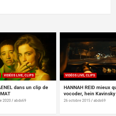
VIDÉOS LIVE, CLIPS
VIDÉOS LIVE, CLIPS
ENEL dans un clip de
HANNAH REID mieux q
OMAT
vocoder, hein Kavinsky 
e 2020
abds69
26 octobre 2015
abds69