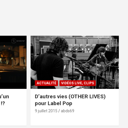
ACTUALITÉ
VIDÉOS LIVE, CLIPS
u’un
D’autres vies (OTHER LIVES)
!?
pour Label Pop
9 juillet 2015
abds69