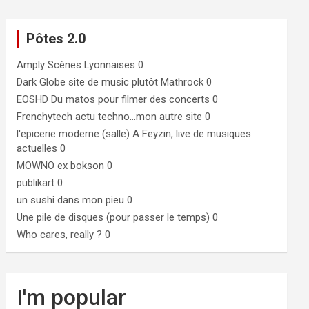
Pôtes 2.0
Amply
Scènes Lyonnaises 0
Dark Globe
site de music plutôt Mathrock 0
EOSHD
Du matos pour filmer des concerts 0
Frenchytech
actu techno…mon autre site 0
l'epicerie moderne (salle)
A Feyzin, live de musiques
actuelles 0
MOWNO ex bokson
0
publikart
0
un sushi dans mon pieu
0
Une pile de disques (pour passer le temps)
0
Who cares, really ?
0
I'm popular