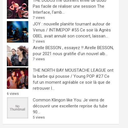
THE DODOS me donnent envie de dodo
Pas facile de réaliser une session The
Interface, l'amb...
7 views
JOY : nouvelle planète tournant autour de
Venus / INTIMEPOP #55
Ce soir là Agnès
OBEL avait annulé son concert, laissan...
7 views
Airelle BESSON , essayez !!
Airelle BESSON,
pour 2021 nous gratifie d'un nouvel alb...
7 views
THE NORTH BAY MOUSTACHE LEAGUE ont
la barbe qui pousse / Young POP #27
Ce
fut un moment agréable ce soir là que de
retrouver l...
6 views
Common Klingon like You.
Je viens de
découvrir une excellente reprise du tube
90...
5 views