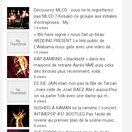
Découvrez MLCD… vous ne le regretterez
pas
MLCD ? Kesako ce groupe aux initiales
d’entreprises… My...
14 views
« We have signal » nous fait un beau
WEDDING PRESENT
La télé public de
L'Alabama nous gate avec une vidéo de...
10 views
KAP BAMBINO « blacklisté » dans les
maisons de retraite
Après NME puis celui
des Inrocks plus récemment, voilà...
8 views
ES SIE JAIN était, non pas la fille de Tarzan
, mais celle de Joan BAEZ
Allez aujourd'hui
on va parler folk avec une dame qui m...
8 views
SUSHEELA RAMAN se la ramène / concert
INTIMEPOP #51 BOOTLEG
Pas facile de
revenir au premier plan de la scène music...
8 views