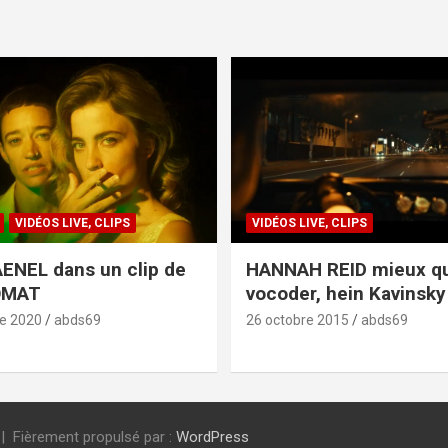
VIDÉOS LIVE, CLIPS
VIDÉOS LIVE, CLIPS
ENEL dans un clip de
HANNAH REID mieux q
OMAT
vocoder, hein Kavinsky 
e 2020
abds69
26 octobre 2015
abds69
Fièrement propulsé par :
WordPress