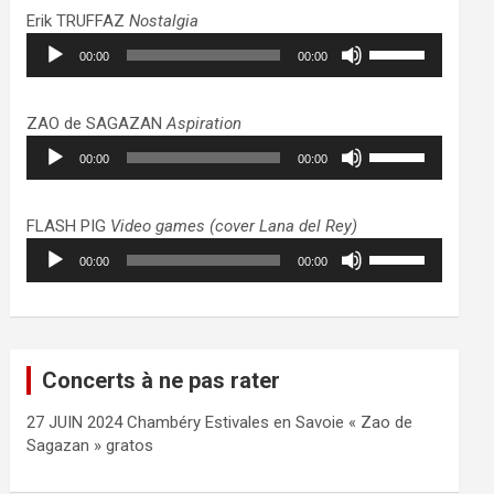
haut/bas
Erik TRUFFAZ
Nostalgia
pour
Lecteur
Utilisez
augmenter
00:00
00:00
audio
les
ou
flèches
diminuer
haut/bas
ZAO de SAGAZAN
Aspiration
le
pour
Lecteur
Utilisez
volume.
augmenter
00:00
00:00
audio
les
ou
flèches
diminuer
haut/bas
FLASH PIG
Video games (cover Lana del Rey)
le
pour
Lecteur
Utilisez
volume.
augmenter
00:00
00:00
audio
les
ou
flèches
diminuer
haut/bas
le
pour
volume.
augmenter
Concerts à ne pas rater
ou
diminuer
27 JUIN 2024 Chambéry Estivales en Savoie « Zao de
le
Sagazan » gratos
volume.