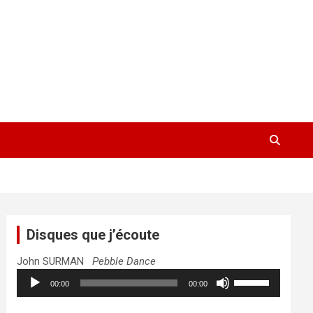
Disques que j’écoute
John SURMAN
Pebble Dance
Lecteur
Utilisez
00:00
00:00
audio
les
flèches