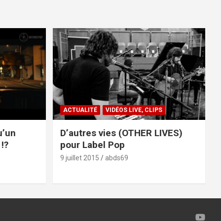
ACTUALITÉ
VIDÉOS LIVE, CLIPS
u’un
D’autres vies (OTHER LIVES)
!?
pour Label Pop
9 juillet 2015
abds69