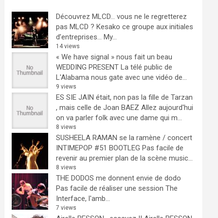
Découvrez MLCD… vous ne le regretterez
pas
MLCD ? Kesako ce groupe aux initiales
d’entreprises… My...
14 views
« We have signal » nous fait un beau
WEDDING PRESENT
La télé public de
L'Alabama nous gate avec une vidéo de...
9 views
ES SIE JAIN était, non pas la fille de Tarzan
, mais celle de Joan BAEZ
Allez aujourd'hui
on va parler folk avec une dame qui m...
8 views
SUSHEELA RAMAN se la ramène / concert
INTIMEPOP #51 BOOTLEG
Pas facile de
revenir au premier plan de la scène music...
8 views
THE DODOS me donnent envie de dodo
Pas facile de réaliser une session The
Interface, l'amb...
7 views