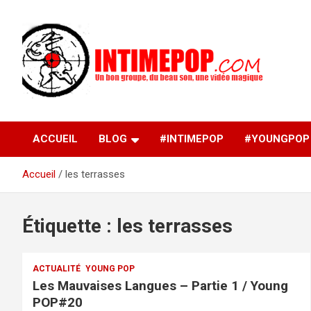
Aller
au
contenu
Un blog avec des sessions live filmées de concerts de
intimepop.com
musiques actuelles pop rock, post-rock, indé sur Lyon. rock po
concert lyon
ACCUEIL
BLOG
#INTIMEPOP
#YOUNGPOP
Accueil
les terrasses
Étiquette :
les terrasses
ACTUALITÉ
YOUNG POP
Les Mauvaises Langues – Partie 1 / Young
POP#20