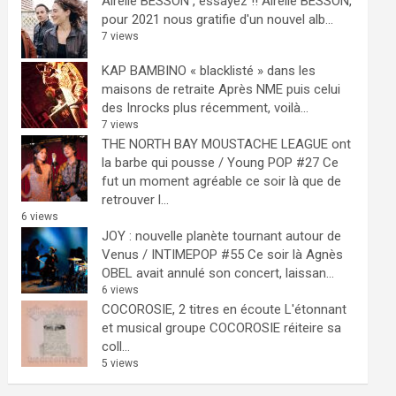
Airelle BESSON , essayez !!
Airelle BESSON,
pour 2021 nous gratifie d'un nouvel alb...
7 views
KAP BAMBINO « blacklisté » dans les
maisons de retraite
Après NME puis celui
des Inrocks plus récemment, voilà...
7 views
THE NORTH BAY MOUSTACHE LEAGUE ont
la barbe qui pousse / Young POP #27
Ce
fut un moment agréable ce soir là que de
retrouver l...
6 views
JOY : nouvelle planète tournant autour de
Venus / INTIMEPOP #55
Ce soir là Agnès
OBEL avait annulé son concert, laissan...
6 views
COCOROSIE, 2 titres en écoute
L'étonnant
et musical groupe COCOROSIE réiteire sa
coll...
5 views