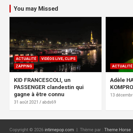
You may Missed
ACTUALITÉ
VIDÉOS LIVE, CLIPS
ZAPPING
ACTUALITÉ
KID FRANCESCOLI, un
Adèle HA
PASSENGER clandestin qui
KOMPR
gagne à être connu
13 décembr
31 août 2021
abds69
Copyright © 2026
intimepop.com
Thème par :
Theme Horse