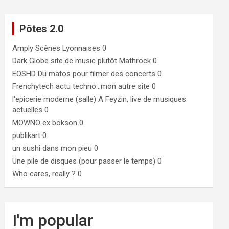
Pôtes 2.0
Amply
Scènes Lyonnaises 0
Dark Globe
site de music plutôt Mathrock 0
EOSHD
Du matos pour filmer des concerts 0
Frenchytech
actu techno…mon autre site 0
l'epicerie moderne (salle)
A Feyzin, live de musiques
actuelles 0
MOWNO ex bokson
0
publikart
0
un sushi dans mon pieu
0
Une pile de disques (pour passer le temps)
0
Who cares, really ?
0
I'm popular