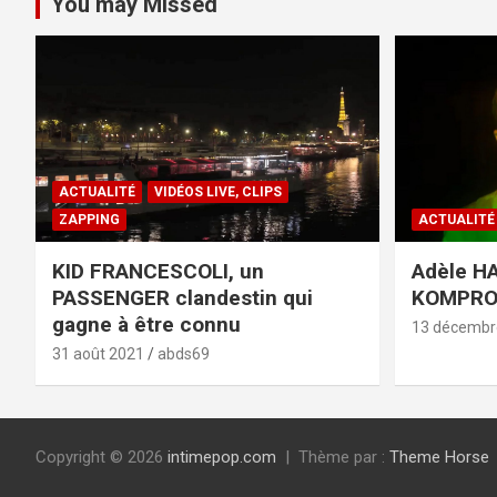
You may Missed
ACTUALITÉ
VIDÉOS LIVE, CLIPS
ZAPPING
ACTUALITÉ
KID FRANCESCOLI, un
Adèle HA
PASSENGER clandestin qui
KOMPR
gagne à être connu
13 décembr
31 août 2021
abds69
Copyright © 2026
intimepop.com
Thème par :
Theme Horse