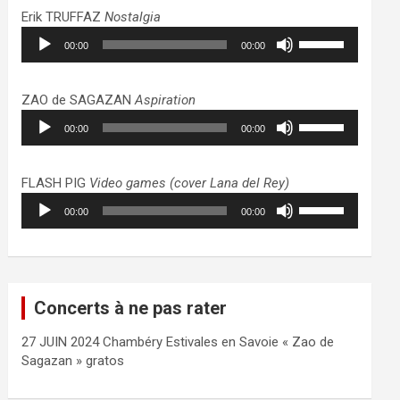
haut/bas
Erik TRUFFAZ
Nostalgia
pour
Lecteur
Utilisez
augmenter
00:00
00:00
audio
les
ou
flèches
diminuer
haut/bas
ZAO de SAGAZAN
Aspiration
le
pour
Lecteur
Utilisez
volume.
augmenter
00:00
00:00
audio
les
ou
flèches
diminuer
haut/bas
FLASH PIG
Video games (cover Lana del Rey)
le
pour
Lecteur
Utilisez
volume.
augmenter
00:00
00:00
audio
les
ou
flèches
diminuer
haut/bas
le
pour
volume.
augmenter
Concerts à ne pas rater
ou
diminuer
27 JUIN 2024 Chambéry Estivales en Savoie « Zao de
le
Sagazan » gratos
volume.