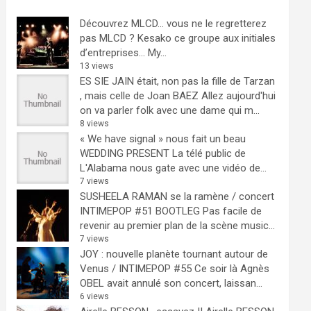
Découvrez MLCD… vous ne le regretterez
pas
MLCD ? Kesako ce groupe aux initiales
d’entreprises… My...
13 views
ES SIE JAIN était, non pas la fille de Tarzan
, mais celle de Joan BAEZ
Allez aujourd'hui
on va parler folk avec une dame qui m...
8 views
« We have signal » nous fait un beau
WEDDING PRESENT
La télé public de
L'Alabama nous gate avec une vidéo de...
7 views
SUSHEELA RAMAN se la ramène / concert
INTIMEPOP #51 BOOTLEG
Pas facile de
revenir au premier plan de la scène music...
7 views
JOY : nouvelle planète tournant autour de
Venus / INTIMEPOP #55
Ce soir là Agnès
OBEL avait annulé son concert, laissan...
6 views