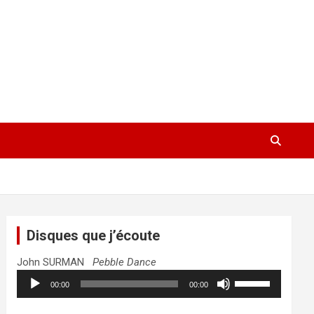
Disques que j’écoute
John SURMAN
Pebble Dance
Lecteur
Utilisez
00:00
00:00
audio
les
flèches