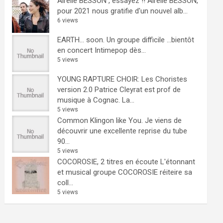
Airelle BESSON , essayez !!
Airelle BESSON,
pour 2021 nous gratifie d'un nouvel alb...
6 views
EARTH… soon.
Un groupe difficile ...bientôt
en concert Intimepop dès...
5 views
YOUNG RAPTURE CHOIR: Les Choristes
version 2.0
Patrice Cleyrat est prof de
musique à Cognac. La...
5 views
Common Klingon like You.
Je viens de
découvrir une excellente reprise du tube
90...
5 views
COCOROSIE, 2 titres en écoute
L'étonnant
et musical groupe COCOROSIE réiteire sa
coll...
5 views