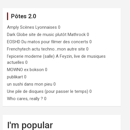
Pôtes 2.0
Amply
Scènes Lyonnaises 0
Dark Globe
site de music plutôt Mathrock 0
EOSHD
Du matos pour filmer des concerts 0
Frenchytech
actu techno…mon autre site 0
l'epicerie moderne (salle)
A Feyzin, live de musiques
actuelles 0
MOWNO ex bokson
0
publikart
0
un sushi dans mon pieu
0
Une pile de disques (pour passer le temps)
0
Who cares, really ?
0
I'm popular