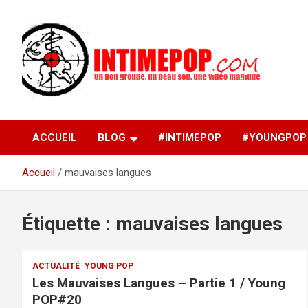
Aller
au
contenu
Un blog avec des sessions live filmées de concerts de
intimepop.com
musiques actuelles pop rock, post-rock, indé sur Lyon. rock po
concert lyon
ACCUEIL
BLOG
#INTIMEPOP
#YOUNGPOP
Accueil
mauvaises langues
Étiquette :
mauvaises langues
ACTUALITÉ
YOUNG POP
Les Mauvaises Langues – Partie 1 / Young
POP#20