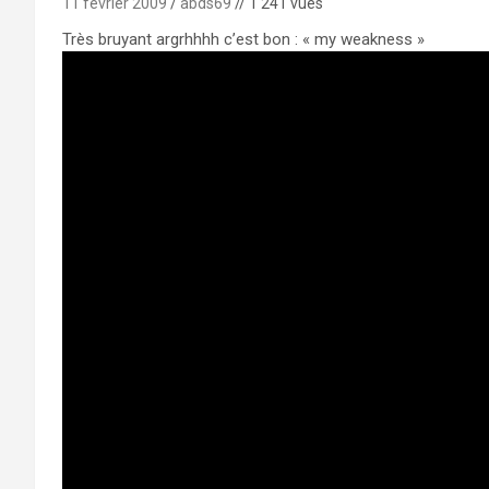
11 février 2009
abds69
// 1 241 vues
Très bruyant argrhhhh c’est bon : « my weakness »