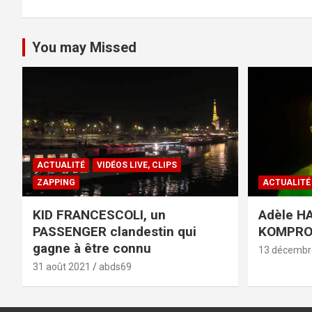
You may Missed
ACTUALITÉ
VIDÉOS LIVE, CLIPS
ZAPPING
ACTUALITÉ
KID FRANCESCOLI, un
Adèle HA
PASSENGER clandestin qui
KOMPR
gagne à être connu
13 décembr
31 août 2021
abds69