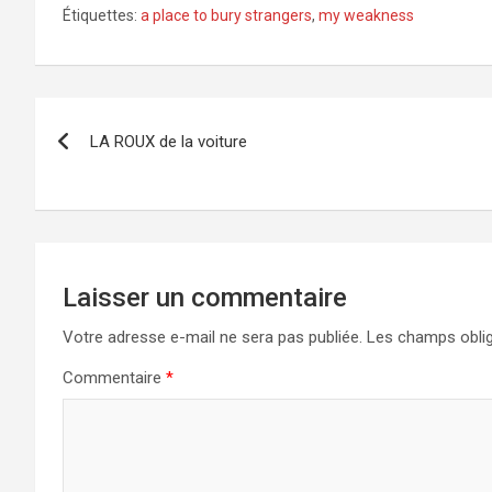
Étiquettes:
a place to bury strangers
,
my weakness
Navigation
LA ROUX de la voiture
de
l’article
Laisser un commentaire
Votre adresse e-mail ne sera pas publiée.
Les champs oblig
Commentaire
*