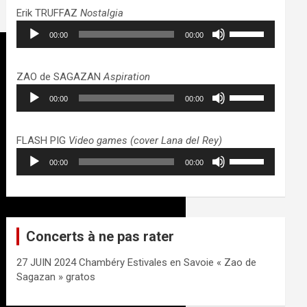
haut/bas
Erik TRUFFAZ
Nostalgia
pour
Lecteur
Utilisez
augmenter
00:00
00:00
audio
les
ou
flèches
diminuer
haut/bas
ZAO de SAGAZAN
Aspiration
le
pour
Lecteur
Utilisez
volume.
augmenter
00:00
00:00
audio
les
ou
flèches
diminuer
haut/bas
FLASH PIG
Video games (cover Lana del Rey)
le
pour
Lecteur
Utilisez
volume.
augmenter
00:00
00:00
audio
les
ou
flèches
diminuer
haut/bas
le
pour
volume.
augmenter
Concerts à ne pas rater
ou
diminuer
27 JUIN 2024 Chambéry Estivales en Savoie « Zao de
le
Sagazan » gratos
volume.