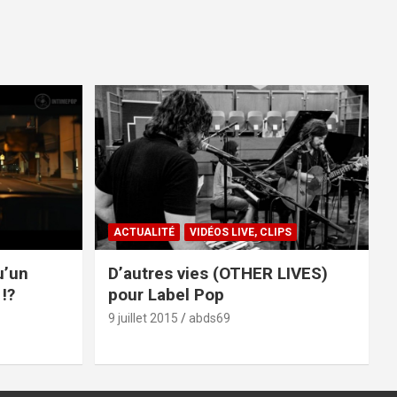
ACTUALITÉ
VIDÉOS LIVE, CLIPS
u’un
D’autres vies (OTHER LIVES)
!?
pour Label Pop
9 juillet 2015
abds69