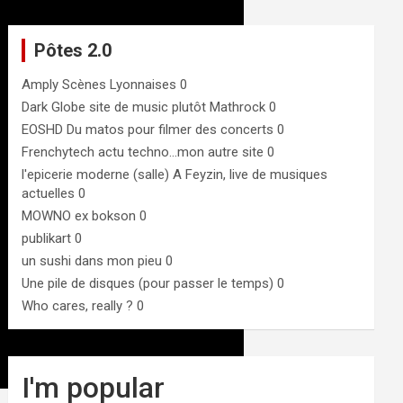
Pôtes 2.0
Amply
Scènes Lyonnaises 0
Dark Globe
site de music plutôt Mathrock 0
EOSHD
Du matos pour filmer des concerts 0
Frenchytech
actu techno…mon autre site 0
l'epicerie moderne (salle)
A Feyzin, live de musiques
actuelles 0
MOWNO ex bokson
0
publikart
0
un sushi dans mon pieu
0
Une pile de disques (pour passer le temps)
0
Who cares, really ?
0
I'm popular