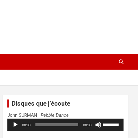
Disques que j’écoute
John SURMAN
Pebble Dance
Lecteur
Utilisez
00:00
00:00
audio
les
flèches