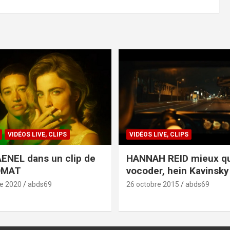
VIDÉOS LIVE, CLIPS
VIDÉOS LIVE, CLIPS
ENEL dans un clip de
HANNAH REID mieux q
OMAT
vocoder, hein Kavinsky 
e 2020
abds69
26 octobre 2015
abds69