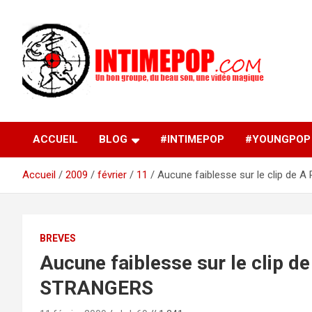
Aller
au
contenu
Un blog avec des sessions live filmées de concerts de
intimepop.com
musiques actuelles pop rock, post-rock, indé sur Lyon. rock po
concert lyon
ACCUEIL
BLOG
#INTIMEPOP
#YOUNGPOP
Accueil
2009
février
11
Aucune faiblesse sur le clip d
BREVES
Aucune faiblesse sur le clip 
STRANGERS