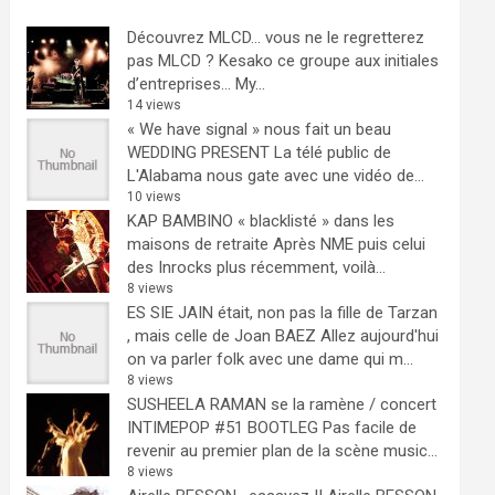
Découvrez MLCD… vous ne le regretterez
pas
MLCD ? Kesako ce groupe aux initiales
d’entreprises… My...
14 views
« We have signal » nous fait un beau
WEDDING PRESENT
La télé public de
L'Alabama nous gate avec une vidéo de...
10 views
KAP BAMBINO « blacklisté » dans les
maisons de retraite
Après NME puis celui
des Inrocks plus récemment, voilà...
8 views
ES SIE JAIN était, non pas la fille de Tarzan
, mais celle de Joan BAEZ
Allez aujourd'hui
on va parler folk avec une dame qui m...
8 views
SUSHEELA RAMAN se la ramène / concert
INTIMEPOP #51 BOOTLEG
Pas facile de
revenir au premier plan de la scène music...
8 views