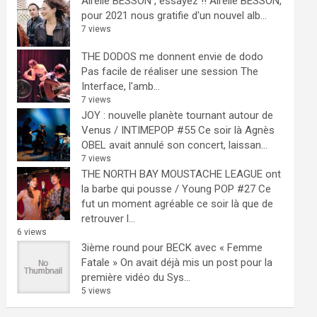
Airelle BESSON , essayez !!
Airelle BESSON,
pour 2021 nous gratifie d'un nouvel alb...
7 views
THE DODOS me donnent envie de dodo
Pas facile de réaliser une session The
Interface, l'amb...
7 views
JOY : nouvelle planète tournant autour de
Venus / INTIMEPOP #55
Ce soir là Agnès
OBEL avait annulé son concert, laissan...
7 views
THE NORTH BAY MOUSTACHE LEAGUE ont
la barbe qui pousse / Young POP #27
Ce
fut un moment agréable ce soir là que de
retrouver l...
6 views
3ième round pour BECK avec « Femme
Fatale »
On avait déjà mis un post pour la
première vidéo du Sys...
5 views