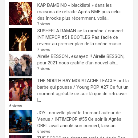
KAP BAMBINO « blacklisté » dans les
maisons de retraite
Après NME puis celui
des Inrocks plus récemment, voilà...
7 views
SUSHEELA RAMAN se la ramène / concert
INTIMEPOP #51 BOOTLEG
Pas facile de
revenir au premier plan de la scène music...
7 views
Airelle BESSON , essayez !!
Airelle BESSON,
pour 2021 nous gratifie d'un nouvel alb...
7 views
THE NORTH BAY MOUSTACHE LEAGUE ont la
barbe qui pousse / Young POP #27
Ce fut un
moment agréable ce soir là que de retrouver
l...
6 views
JOY : nouvelle planète tournant autour de
Venus / INTIMEPOP #55
Ce soir là Agnès
OBEL avait annulé son concert, laissan...
6 views