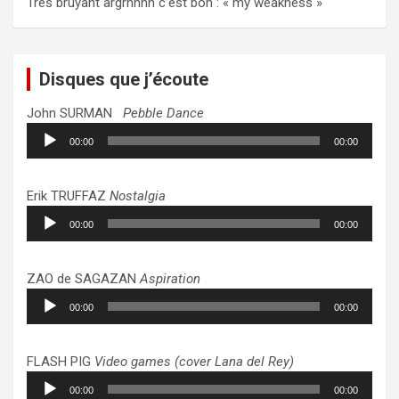
Très bruyant argrhhhh c’est bon : « my weakness »
Disques que j’écoute
John SURMAN
Pebble Dance
Lecteur
00:00
00:00
audio
Erik TRUFFAZ
Nostalgia
Lecteur
00:00
00:00
audio
ZAO de SAGAZAN
Aspiration
Lecteur
00:00
00:00
audio
FLASH PIG
Video games (cover Lana del Rey)
Lecteur
00:00
00:00
audio