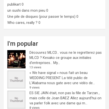
publikart
0
un sushi dans mon pieu
0
Une pile de disques (pour passer le temps)
0
Who cares, really ?
0
I'm popular
Découvrez MLCD… vous ne le regretterez pas
MLCD ? Kesako ce groupe aux initiales
d’entreprises… My...
13 views
« We have signal » nous fait un beau
WEDDING PRESENT
La télé public de
L'Alabama nous gate avec une vidéo de...
9 views
ES SIE JAIN était, non pas la fille de Tarzan ,
mais celle de Joan BAEZ
Allez aujourd'hui on
va parler folk avec une dame qui m...
8 views