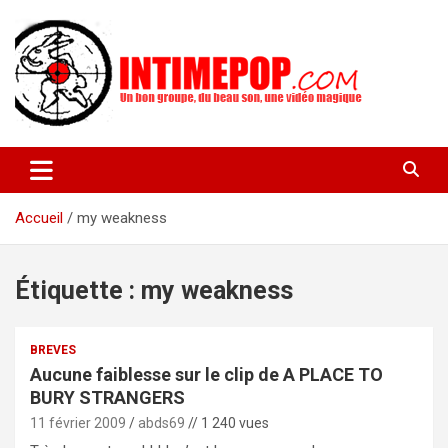
Aller
au
contenu
Un blog avec des sessions live filmées de concerts de musiques
intimepop.com
actuelles pop rock, post-rock, indé sur Lyon. rock pop concert
lyon
Accueil
my weakness
Étiquette :
my weakness
BREVES
Aucune faiblesse sur le clip de A PLACE TO
BURY STRANGERS
11 février 2009
abds69
// 1 240 vues