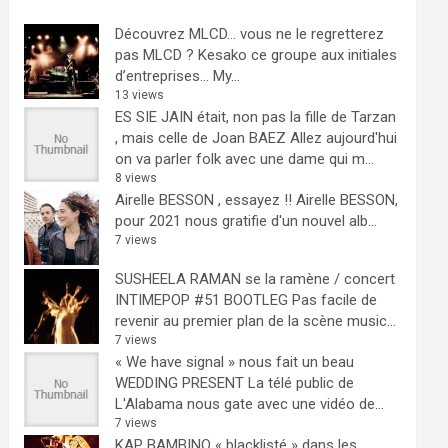
Découvrez MLCD… vous ne le regretterez
pas
MLCD ? Kesako ce groupe aux initiales
d’entreprises… My...
13 views
ES SIE JAIN était, non pas la fille de Tarzan
, mais celle de Joan BAEZ
Allez aujourd'hui
on va parler folk avec une dame qui m...
8 views
Airelle BESSON , essayez !!
Airelle BESSON,
pour 2021 nous gratifie d'un nouvel alb...
7 views
SUSHEELA RAMAN se la ramène / concert
INTIMEPOP #51 BOOTLEG
Pas facile de
revenir au premier plan de la scène music...
7 views
« We have signal » nous fait un beau
WEDDING PRESENT
La télé public de
L'Alabama nous gate avec une vidéo de...
7 views
KAP BAMBINO « blacklisté » dans les