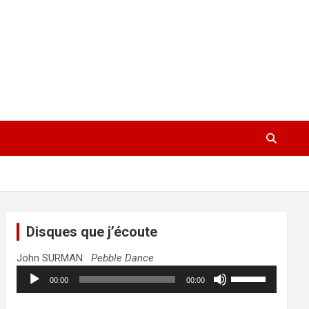
Disques que j’écoute
John SURMAN
Pebble Dance
Lecteur
Utilisez
00:00
00:00
audio
les
flèches