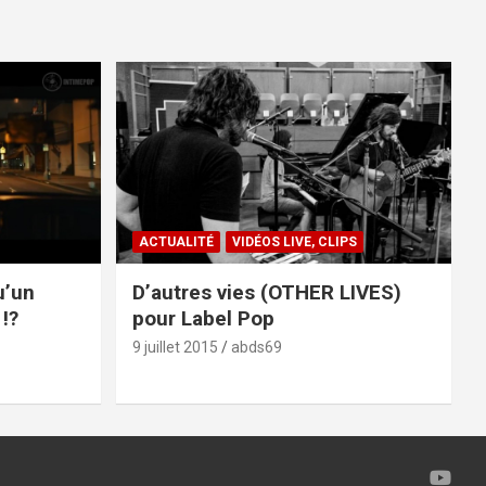
ACTUALITÉ
VIDÉOS LIVE, CLIPS
u’un
D’autres vies (OTHER LIVES)
!?
pour Label Pop
9 juillet 2015
abds69