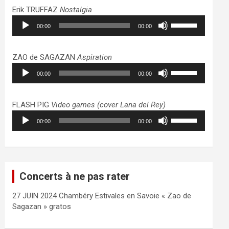
haut/bas
Erik TRUFFAZ
Nostalgia
pour
Lecteur
Utilisez
augmenter
00:00
00:00
audio
les
ou
flèches
diminuer
haut/bas
ZAO de SAGAZAN
Aspiration
le
pour
Lecteur
Utilisez
volume.
augmenter
00:00
00:00
audio
les
ou
flèches
diminuer
haut/bas
FLASH PIG
Video games (cover Lana del Rey)
le
pour
Lecteur
Utilisez
volume.
augmenter
00:00
00:00
audio
les
ou
flèches
diminuer
haut/bas
le
pour
volume.
augmenter
Concerts à ne pas rater
ou
diminuer
27 JUIN 2024 Chambéry Estivales en Savoie « Zao de
le
Sagazan » gratos
volume.