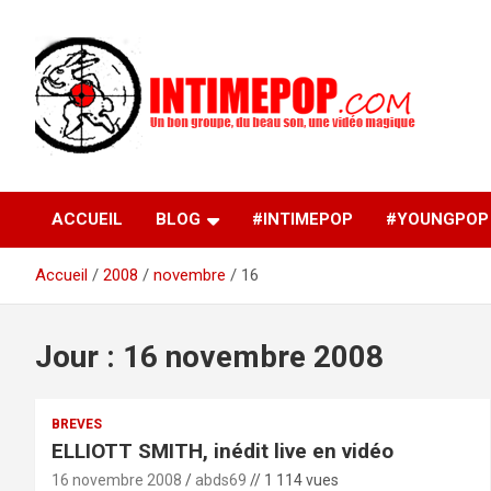
Aller
au
contenu
Un blog avec des sessions live filmées de concerts de
intimepop.com
musiques actuelles pop rock, post-rock, indé sur Lyon. rock po
concert lyon
ACCUEIL
BLOG
#INTIMEPOP
#YOUNGPOP
Accueil
2008
novembre
16
Jour :
16 novembre 2008
BREVES
ELLIOTT SMITH, inédit live en vidéo
16 novembre 2008
abds69
// 1 114 vues