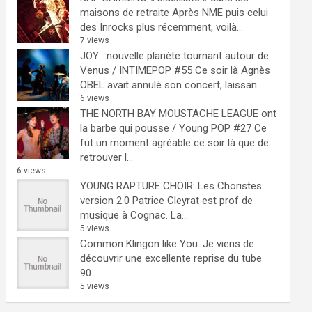
maisons de retraite
Après NME puis celui
des Inrocks plus récemment, voilà...
7 views
JOY : nouvelle planète tournant autour de
Venus / INTIMEPOP #55
Ce soir là Agnès
OBEL avait annulé son concert, laissan...
6 views
THE NORTH BAY MOUSTACHE LEAGUE ont
la barbe qui pousse / Young POP #27
Ce
fut un moment agréable ce soir là que de
retrouver l...
6 views
YOUNG RAPTURE CHOIR: Les Choristes
version 2.0
Patrice Cleyrat est prof de
musique à Cognac. La...
5 views
Common Klingon like You.
Je viens de
découvrir une excellente reprise du tube
90...
5 views