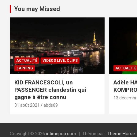
You may Missed
ACTUALITÉ
VIDÉOS LIVE, CLIPS
ZAPPING
ACTUALITÉ
KID FRANCESCOLI, un
Adèle HA
PASSENGER clandestin qui
KOMPR
gagne à être connu
13 décembr
31 août 2021
abds69
Copyright © 2026
intimepop.com
Thème par :
Theme Horse