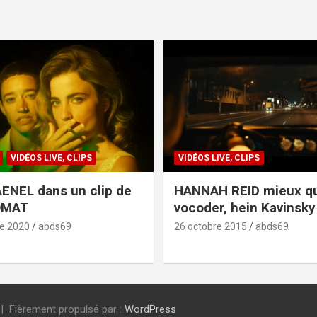
VIDÉOS LIVE, CLIPS
VIDÉOS LIVE, CLIPS
ENEL dans un clip de
HANNAH REID mieux q
OMAT
vocoder, hein Kavinsky 
e 2020
abds69
26 octobre 2015
abds69
Fièrement propulsé par :
WordPress