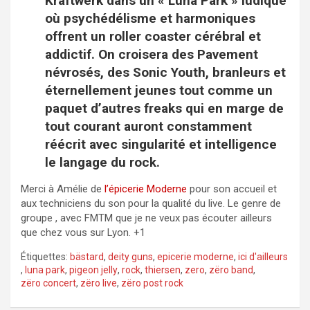
Kraftwerk dans un « Luna Park » ludique
où psychédélisme et harmoniques
offrent un roller coaster cérébral et
addictif. On croisera des Pavement
névrosés, des Sonic Youth, branleurs et
éternellement jeunes tout comme un
paquet d’autres freaks qui en marge de
tout courant auront constamment
réécrit avec singularité et intelligence
le langage du rock.
Merci à Amélie de
l’épicerie Moderne
pour son accueil et
aux techniciens du son pour la qualité du live. Le genre de
groupe , avec FMTM que je ne veux pas écouter ailleurs
que chez vous sur Lyon. +1
Étiquettes:
bästard
,
deity guns
,
epicerie moderne
,
ici d'ailleurs
,
luna park
,
pigeon jelly
,
rock
,
thiersen
,
zero
,
zëro band
,
zëro concert
,
zëro live
,
zëro post rock