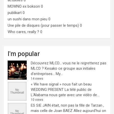
MOWNO ex bokson
0
publikart
0
un sushi dans mon pieu
0
Une pile de disques (pour passer le temps)
0
Who cares, really ?
0
I'm popular
Découvrez MLCD… vous ne le regretterez pas
MLCD ? Kesako ce groupe aux initiales
d’entreprises… My...
14 views
« We have signal » nous fait un beau
WEDDING PRESENT
La télé public de
L'Alabama nous gate avec une vidéo de...
10 views
ES SIE JAIN était, non pas la fille de Tarzan ,
mais celle de Joan BAEZ
Allez aujourd'hui on