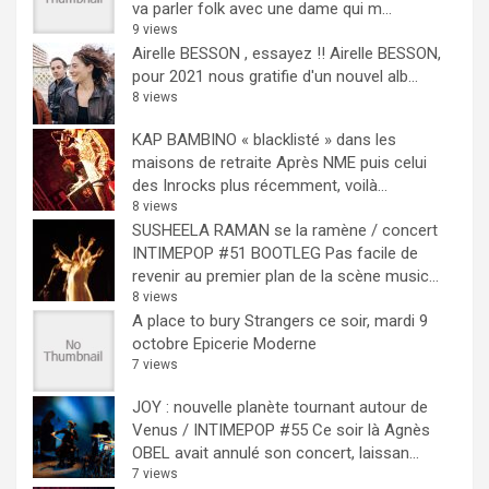
va parler folk avec une dame qui m...
9 views
Airelle BESSON , essayez !!
Airelle BESSON,
pour 2021 nous gratifie d'un nouvel alb...
8 views
KAP BAMBINO « blacklisté » dans les
maisons de retraite
Après NME puis celui
des Inrocks plus récemment, voilà...
8 views
SUSHEELA RAMAN se la ramène / concert
INTIMEPOP #51 BOOTLEG
Pas facile de
revenir au premier plan de la scène music...
8 views
A place to bury Strangers ce soir, mardi 9
octobre Epicerie Moderne
7 views
JOY : nouvelle planète tournant autour de
Venus / INTIMEPOP #55
Ce soir là Agnès
OBEL avait annulé son concert, laissan...
7 views