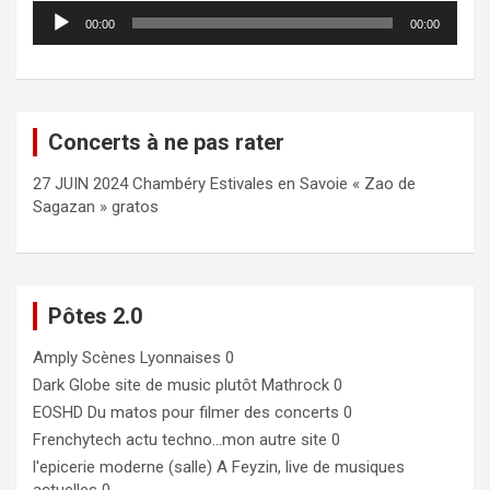
Lecteur
00:00
00:00
audio
Concerts à ne pas rater
27 JUIN 2024 Chambéry Estivales en Savoie « Zao de
Sagazan » gratos
Pôtes 2.0
Amply
Scènes Lyonnaises 0
Dark Globe
site de music plutôt Mathrock 0
EOSHD
Du matos pour filmer des concerts 0
Frenchytech
actu techno…mon autre site 0
l'epicerie moderne (salle)
A Feyzin, live de musiques
actuelles 0