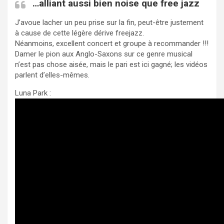
…alliant aussi bien noise que free jazz
J’avoue lacher un peu prise sur la fin, peut-être justement
à cause de cette légère dérive freejazz.
Néanmoins, excellent concert et groupe à recommander !!!
Damer le pion aux Anglo-Saxons sur ce genre musical
n’est pas chose aisée, mais le pari est ici gagné; les vidéos
parlent d’elles-mêmes.
Luna Park :