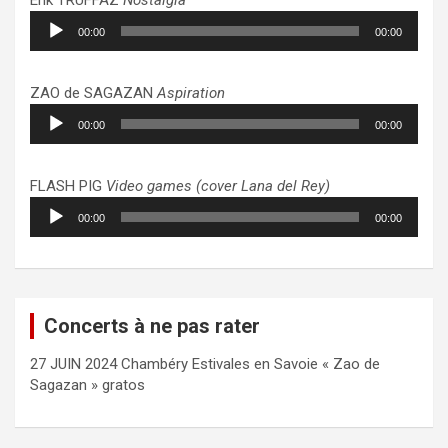
Lecteur
00:00
00:00
audio
ZAO de SAGAZAN
Aspiration
Lecteur
00:00
00:00
audio
FLASH PIG
Video games (cover Lana del Rey)
Lecteur
00:00
00:00
audio
Concerts à ne pas rater
27 JUIN 2024 Chambéry Estivales en Savoie « Zao de
Sagazan » gratos