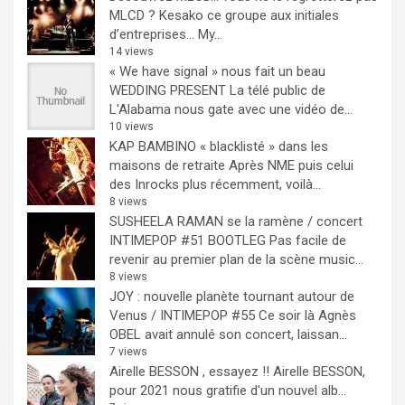
MLCD ? Kesako ce groupe aux initiales
d’entreprises… My...
14 views
« We have signal » nous fait un beau
WEDDING PRESENT
La télé public de
L'Alabama nous gate avec une vidéo de...
10 views
KAP BAMBINO « blacklisté » dans les
maisons de retraite
Après NME puis celui
des Inrocks plus récemment, voilà...
8 views
SUSHEELA RAMAN se la ramène / concert
INTIMEPOP #51 BOOTLEG
Pas facile de
revenir au premier plan de la scène music...
8 views
JOY : nouvelle planète tournant autour de
Venus / INTIMEPOP #55
Ce soir là Agnès
OBEL avait annulé son concert, laissan...
7 views
Airelle BESSON , essayez !!
Airelle BESSON,
pour 2021 nous gratifie d'un nouvel alb...