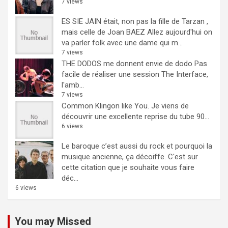
7 views
ES SIE JAIN était, non pas la fille de Tarzan ,
mais celle de Joan BAEZ
Allez aujourd'hui on
va parler folk avec une dame qui m...
7 views
THE DODOS me donnent envie de dodo
Pas
facile de réaliser une session The Interface,
l'amb...
7 views
Common Klingon like You.
Je viens de
découvrir une excellente reprise du tube 90...
6 views
Le baroque c’est aussi du rock et pourquoi la
musique ancienne, ça décoiffe.
C'est sur
cette citation que je souhaite vous faire
déc...
6 views
You may Missed