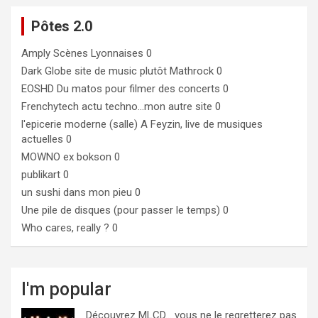
Pôtes 2.0
Amply
Scènes Lyonnaises 0
Dark Globe
site de music plutôt Mathrock 0
EOSHD
Du matos pour filmer des concerts 0
Frenchytech
actu techno…mon autre site 0
l'epicerie moderne (salle)
A Feyzin, live de musiques
actuelles 0
MOWNO ex bokson
0
publikart
0
un sushi dans mon pieu
0
Une pile de disques (pour passer le temps)
0
Who cares, really ?
0
I'm popular
Découvrez MLCD… vous ne le regretterez pas