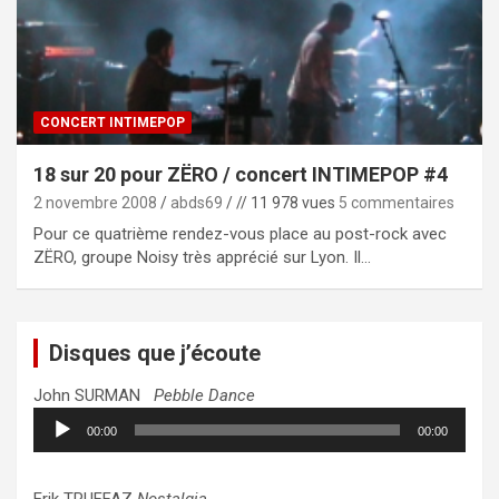
CONCERT INTIMEPOP
18 sur 20 pour ZËRO / concert INTIMEPOP #4
2 novembre 2008
abds69
// 11 978 vues
5 commentaires
Pour ce quatrième rendez-vous place au post-rock avec
ZËRO, groupe Noisy très apprécié sur Lyon. Il…
Disques que j’écoute
John SURMAN
Pebble Dance
Lecteur
00:00
00:00
audio
Erik TRUFFAZ
Nostalgia