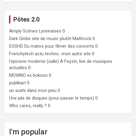
Pôtes 2.0
Amply
Scènes Lyonnaises 0
Dark Globe
site de music plutôt Mathrock 0
EOSHD
Du matos pour filmer des concerts 0
Frenchytech
actu techno…mon autre site 0
l'epicerie moderne (salle)
A Feyzin, live de musiques
actuelles 0
MOWNO ex bokson
0
publikart
0
un sushi dans mon pieu
0
Une pile de disques (pour passer le temps)
0
Who cares, really ?
0
I'm popular