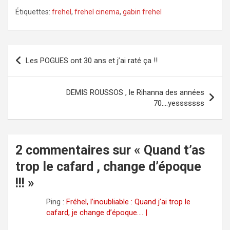
y
Étiquettes:
frehel
,
frehel cinema
,
gabin frehel
V
i
Navigation
Les POGUES ont 30 ans et j’ai raté ça !!
de
d
l’article
DEMIS ROUSSOS , le Rihanna des années
e
70….yesssssss
o
2 commentaires sur «
Quand t’as
trop le cafard , change d’époque
!!!
»
Ping :
Fréhel, l’inoubliable : Quand j’ai trop le
cafard, je change d’époque…. |