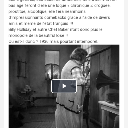
bas age feront d’elle une loque « chronique »; droguée,
prostitué, alcoolique, elle fera néanmoins
d’impressionnants comebacks grace à l’aide de divers
amis et même de l’état français !!!
Billy Holliday et autre Chet Baker n’ont donc plus le
monopole de la beautiful lose !!
Ou est-il donc ? 1936 mais pourtant intemporel.
P
l
a