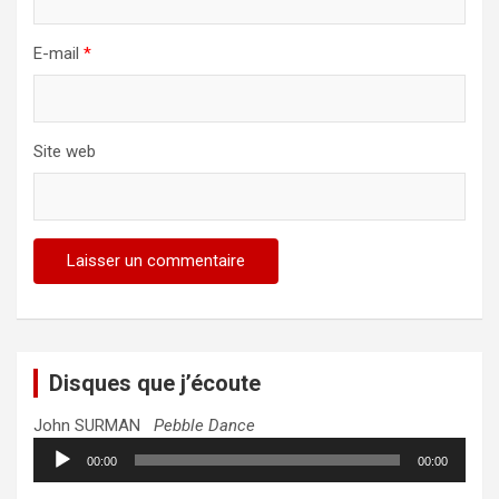
E-mail
*
Site web
Disques que j’écoute
John SURMAN
Pebble Dance
Lecteur
00:00
00:00
audio