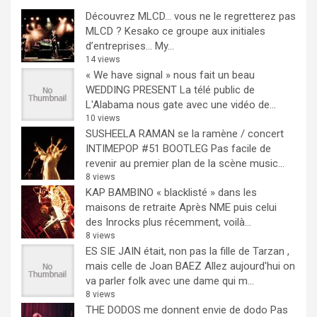
Découvrez MLCD… vous ne le regretterez pas
MLCD ? Kesako ce groupe aux initiales
d’entreprises… My...
14 views
« We have signal » nous fait un beau
WEDDING PRESENT
La télé public de
L'Alabama nous gate avec une vidéo de...
10 views
SUSHEELA RAMAN se la ramène / concert
INTIMEPOP #51 BOOTLEG
Pas facile de
revenir au premier plan de la scène music...
8 views
KAP BAMBINO « blacklisté » dans les
maisons de retraite
Après NME puis celui
des Inrocks plus récemment, voilà...
8 views
ES SIE JAIN était, non pas la fille de Tarzan ,
mais celle de Joan BAEZ
Allez aujourd'hui on
va parler folk avec une dame qui m...
8 views
THE DODOS me donnent envie de dodo
Pas