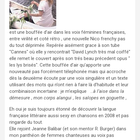
est une bouffée d’air dans les voix féminines françaises,
entre virilité et coté rétro , une nouvelle Nico frenchy pas
du tout déprimée. Repérée aisément grace à son tube
"Cannes" où elle y rencontrait "David Lynch très mal coiffé"
elle remet le couvert après son trés beau précedent opus "
les lys brisés". Cette bouffée d’air qu’apporte une
nouveauté pas forcément télephonée mais qui accroche
dès la deuxième écoute par une voix singulière et un texte
utilisant des mots qui n’ont rien à faire là d’habitude et leur
combinaison incertaine : je m’explique …
à l’aise dans la
démesure
,
mon corps alangui
,
les salopes en goguette
,
Eh oui je suis toujours étonné de découvrir la langue
française littéraire aussi sexy en chansons en 2008 et pas
ringarde du tout.
Elle rejoint Jeanne Balibar (et son mentor R. Burger) dans
mon panthéon de femmes chanteuses au voix pas