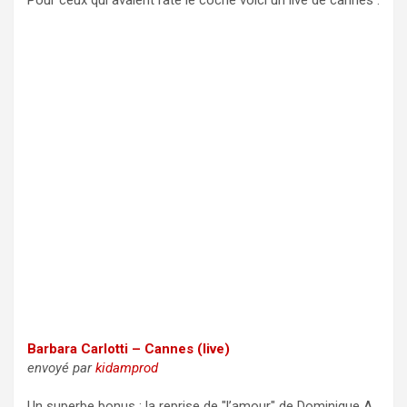
Pour ceux qui avaient raté le coche voici un live de cannes :
Barbara Carlotti – Cannes (live)
envoyé par
kidamprod
Un superbe bonus : la reprise de "l’amour" de Dominique A