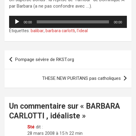
par Barbara (a ne pas confondre avec ….).
Lecteur
audio
00:00
00:00
Étiquettes:
balibar
,
barbara carlotti
,
l'ideal
Navigation
Pompage sévère de RKST.org
de
l’article
THESE NEW PURITANS pas catholiques
Un commentaire sur «
BARBARA
CARLOTTI , idéaliste
»
Sté
dit :
28 mars 2008 à 15 h 22 min