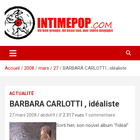
Aller
au
contenu
Un blog avec des sessions live filmées de concerts de musiques
intimepop.com
actuelles pop rock, post-rock, indé sur Lyon. rock pop concert
lyon
Accueil
2008
mars
27
BARBARA CARLOTTI , idéaliste
ACTUALITÉ
BARBARA CARLOTTI , idéaliste
27 mars 2008
abds69
// 2 317 vues
1 commentaire
Sorti hier, son nouvel album "l’idéal"