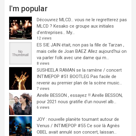
I'm popular
Découvrez MLCD… vous ne le regretterez pas
MLCD ? Kesako ce groupe aux initiales
d’entreprises… My...
12 views
ES SIE JAIN était, non pas la fille de Tarzan ,
mais celle de Joan BAEZ
Allez aujourd'hui on
va parler folk avec une dame qui m...
8 views
SUSHEELA RAMAN se la ramène / concert
INTIMEPOP #51 BOOTLEG
Pas facile de
revenir au premier plan de la scène music...
7 views
Airelle BESSON , essayez !!
Airelle BESSON,
pour 2021 nous gratifie d'un nouvel alb...
6 views
JOY : nouvelle planète tournant autour de
Venus / INTIMEPOP #55
Ce soir là Agnès
OBEL avait annulé son concert, laissan...