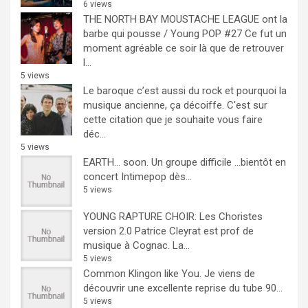
6 views
THE NORTH BAY MOUSTACHE LEAGUE ont la
barbe qui pousse / Young POP #27
Ce fut un
moment agréable ce soir là que de retrouver
l...
5 views
Le baroque c’est aussi du rock et pourquoi la
musique ancienne, ça décoiffe.
C'est sur
cette citation que je souhaite vous faire
déc...
5 views
EARTH… soon.
Un groupe difficile ...bientôt en
concert Intimepop dès...
5 views
YOUNG RAPTURE CHOIR: Les Choristes
version 2.0
Patrice Cleyrat est prof de
musique à Cognac. La...
5 views
Common Klingon like You.
Je viens de
découvrir une excellente reprise du tube 90...
5 views