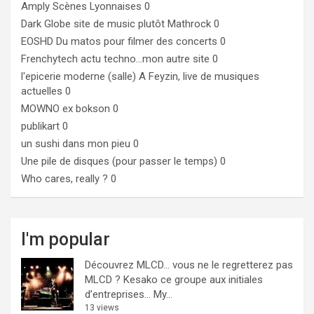
Amply
Scènes Lyonnaises 0
Dark Globe
site de music plutôt Mathrock 0
EOSHD
Du matos pour filmer des concerts 0
Frenchytech
actu techno…mon autre site 0
l'epicerie moderne (salle)
A Feyzin, live de musiques
actuelles 0
MOWNO ex bokson
0
publikart
0
un sushi dans mon pieu
0
Une pile de disques (pour passer le temps)
0
Who cares, really ?
0
I'm popular
Découvrez MLCD… vous ne le regretterez pas
MLCD ? Kesako ce groupe aux initiales
d’entreprises… My...
13 views