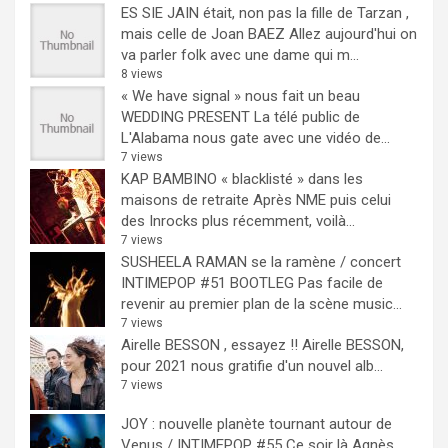
ES SIE JAIN était, non pas la fille de Tarzan ,
mais celle de Joan BAEZ
Allez aujourd'hui on
va parler folk avec une dame qui m...
8 views
« We have signal » nous fait un beau
WEDDING PRESENT
La télé public de
L'Alabama nous gate avec une vidéo de...
7 views
KAP BAMBINO « blacklisté » dans les
maisons de retraite
Après NME puis celui
des Inrocks plus récemment, voilà...
7 views
SUSHEELA RAMAN se la ramène / concert
INTIMEPOP #51 BOOTLEG
Pas facile de
revenir au premier plan de la scène music...
7 views
Airelle BESSON , essayez !!
Airelle BESSON,
pour 2021 nous gratifie d'un nouvel alb...
7 views
JOY : nouvelle planète tournant autour de
Venus / INTIMEPOP #55
Ce soir là Agnès