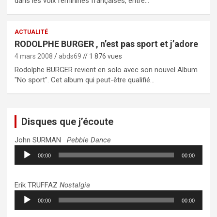
dans les voix féminines françaises, entre…
ACTUALITÉ
RODOLPHE BURGER , n’est pas sport et j’adore
4 mars 2008
abds69
// 1 876 vues
Rodolphe BURGER revient en solo avec son nouvel Album
"No sport". Cet album qui peut-être qualifié…
Disques que j’écoute
John SURMAN
Pebble Dance
Lecteur
00:00
00:00
audio
Erik TRUFFAZ
Nostalgia
Lecteur
00:00
00:00
audio