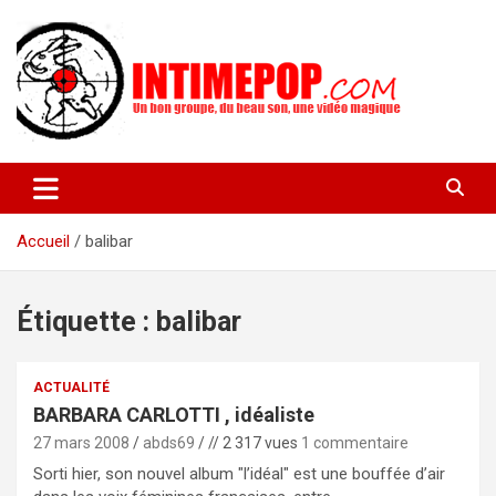
Aller
au
contenu
Un blog avec des sessions live filmées de concerts de musiques
intimepop.com
actuelles pop rock, post-rock, indé sur Lyon. rock pop concert
lyon
Accueil
balibar
Étiquette :
balibar
ACTUALITÉ
BARBARA CARLOTTI , idéaliste
27 mars 2008
abds69
// 2 317 vues
1 commentaire
Sorti hier, son nouvel album "l’idéal" est une bouffée d’air