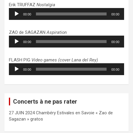
Erik TRUFFAZ
Nostalgia
Lecteur
00:00
00:00
audio
ZAO de SAGAZAN
Aspiration
Lecteur
00:00
00:00
audio
FLASH PIG
Video games (cover Lana del Rey)
Lecteur
00:00
00:00
audio
Concerts à ne pas rater
27 JUIN 2024 Chambéry Estivales en Savoie « Zao de
Sagazan » gratos