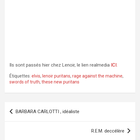
Ils sont passés hier chez Lenoir, le lien realmedia
ICI.
Étiquettes:
elvis
,
lenoir puritans
,
rage against the machine
,
swords of truth
,
these new puritans
Navigation
BARBARA CARLOTTI , idéaliste
de
l’article
R.E.M. deccélère