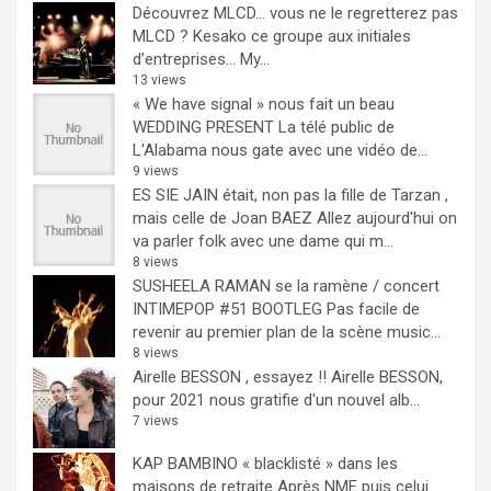
Découvrez MLCD… vous ne le regretterez pas
MLCD ? Kesako ce groupe aux initiales
d’entreprises… My...
13 views
« We have signal » nous fait un beau
WEDDING PRESENT
La télé public de
L'Alabama nous gate avec une vidéo de...
9 views
ES SIE JAIN était, non pas la fille de Tarzan ,
mais celle de Joan BAEZ
Allez aujourd'hui on
va parler folk avec une dame qui m...
8 views
SUSHEELA RAMAN se la ramène / concert
INTIMEPOP #51 BOOTLEG
Pas facile de
revenir au premier plan de la scène music...
8 views
Airelle BESSON , essayez !!
Airelle BESSON,
pour 2021 nous gratifie d'un nouvel alb...
7 views
KAP BAMBINO « blacklisté » dans les
maisons de retraite
Après NME puis celui