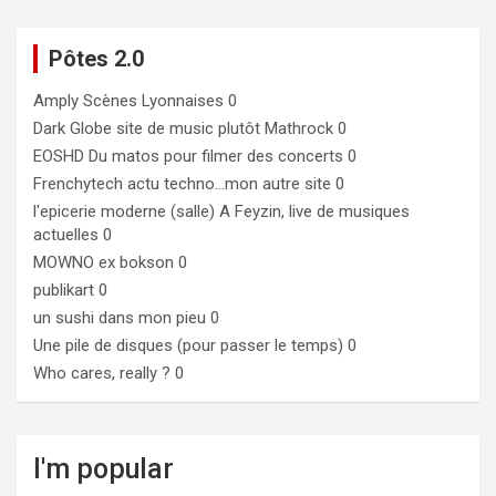
Pôtes 2.0
Amply
Scènes Lyonnaises 0
Dark Globe
site de music plutôt Mathrock 0
EOSHD
Du matos pour filmer des concerts 0
Frenchytech
actu techno…mon autre site 0
l'epicerie moderne (salle)
A Feyzin, live de musiques
actuelles 0
MOWNO ex bokson
0
publikart
0
un sushi dans mon pieu
0
Une pile de disques (pour passer le temps)
0
Who cares, really ?
0
I'm popular