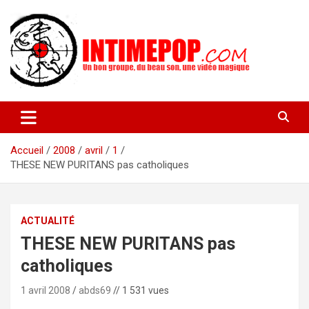
Aller
au
contenu
Un blog avec des sessions live filmées de concerts de musiques
intimepop.com
actuelles pop rock, post-rock, indé sur Lyon. rock pop concert
lyon
Accueil
2008
avril
1
THESE NEW PURITANS pas catholiques
ACTUALITÉ
THESE NEW PURITANS pas
catholiques
1 avril 2008
abds69
// 1 531 vues