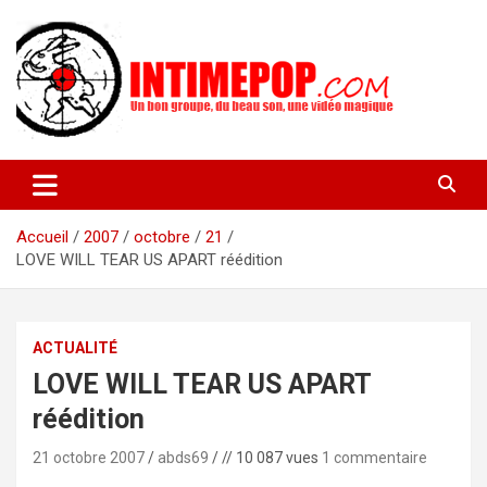
Aller
au
contenu
Un blog avec des sessions live filmées de concerts de musiques
intimepop.com
actuelles pop rock, post-rock, indé sur Lyon. rock pop concert
lyon
Accueil
2007
octobre
21
LOVE WILL TEAR US APART réédition
ACTUALITÉ
LOVE WILL TEAR US APART
réédition
21 octobre 2007
abds69
// 10 087 vues
1 commentaire