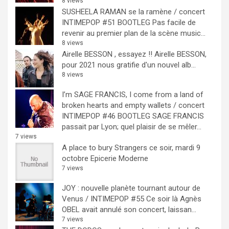
8 views
SUSHEELA RAMAN se la ramène / concert
INTIMEPOP #51 BOOTLEG
Pas facile de
revenir au premier plan de la scène music...
8 views
Airelle BESSON , essayez !!
Airelle BESSON,
pour 2021 nous gratifie d'un nouvel alb...
8 views
I’m SAGE FRANCIS, I come from a land of
broken hearts and empty wallets / concert
INTIMEPOP #46 BOOTLEG
SAGE FRANCIS
passait par Lyon; quel plaisir de se mêler...
7 views
A place to bury Strangers ce soir, mardi 9
octobre Epicerie Moderne
7 views
JOY : nouvelle planète tournant autour de
Venus / INTIMEPOP #55
Ce soir là Agnès
OBEL avait annulé son concert, laissan...
7 views