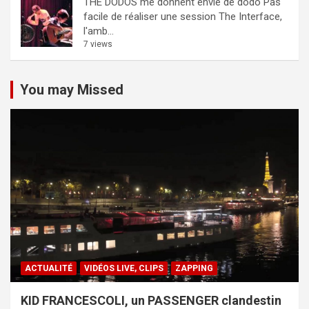
THE DODOS me donnent envie de dodo
Pas
facile de réaliser une session The Interface,
l'amb...
7 views
You may Missed
ACTUALITÉ
VIDÉOS LIVE, CLIPS
ZAPPING
KID FRANCESCOLI, un PASSENGER clandestin