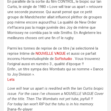
En parallèle de la sortie du film CONTROL, le biopic sur Ian
Curtis, le single de 1980 « Love will tear us apart » retouvre
une seconde jeunesse. Qui aurait pensé que ce petit
groupe de Mandchester allait influencé pléthor de groupes
pop même encore aujourd’hui. La qualité de New Order
n’effacera pas la magie juvénile des Joy de même que
Morrissey ne combla pas le vide Smiths. En Angleterre les
meilleures choses ont une fin cf le rugby.
Parmi les tonnes de reprise de ce titre j’ai selectionné la
reprise Intime de
NOUVELLE VAGUE
et aussi ce parfait
inconnu Homestudiophile de
Softstudio
. Vous trouverez
l’original aussi en numéro 3 , qualité d’époque !!
Enfin , un titre sympa des Wombats qui se nomme « Dance
to Joy Division ».
Lets
Love will tear us apart is reedited with the Ian Curtis biopic
issue. For the case i’ve choosen a NOUVELLE VAGUE Cover
of the title. Then The Wombats not yet tube, joyfull !!
For today Ian won’t RIP but the tohu is in his memory.
[hana-flv-player