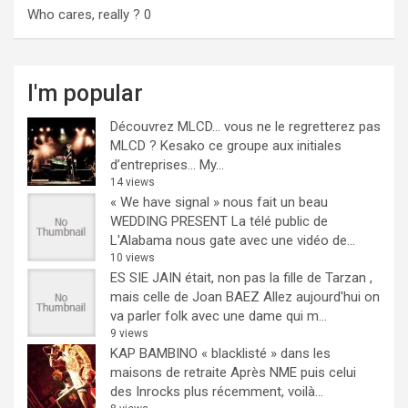
Who cares, really ?
0
I'm popular
Découvrez MLCD… vous ne le regretterez pas
MLCD ? Kesako ce groupe aux initiales
d’entreprises… My...
14 views
« We have signal » nous fait un beau
WEDDING PRESENT
La télé public de
L'Alabama nous gate avec une vidéo de...
10 views
ES SIE JAIN était, non pas la fille de Tarzan ,
mais celle de Joan BAEZ
Allez aujourd'hui on
va parler folk avec une dame qui m...
9 views
KAP BAMBINO « blacklisté » dans les
maisons de retraite
Après NME puis celui
des Inrocks plus récemment, voilà...