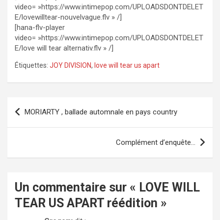
video= »https://www.intimepop.com/UPLOADSDONTDELET
E/lovewilltear-nouvelvague.flv » /]
[hana-flv-player
video= »https://www.intimepop.com/UPLOADSDONTDELET
E/love will tear alternativ.flv » /]
Étiquettes:
JOY DIVISION
,
love will tear us apart
Navigation
MORIARTY , ballade automnale en pays country
de
l’article
Complément d’enquête…
Un commentaire sur «
LOVE WILL
TEAR US APART réédition
»