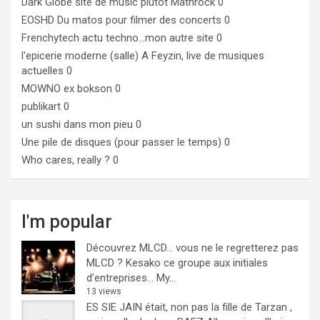
Dark Globe
site de music plutôt Mathrock 0
EOSHD
Du matos pour filmer des concerts 0
Frenchytech
actu techno…mon autre site 0
l'epicerie moderne (salle)
A Feyzin, live de musiques
actuelles 0
MOWNO ex bokson
0
publikart
0
un sushi dans mon pieu
0
Une pile de disques (pour passer le temps)
0
Who cares, really ?
0
I'm popular
Découvrez MLCD… vous ne le regretterez pas
MLCD ? Kesako ce groupe aux initiales
d’entreprises… My...
13 views
ES SIE JAIN était, non pas la fille de Tarzan ,