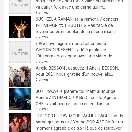
mais celle de Joan BAEZ
Allez aujourd'hui on
va parler folk avec une dame qui m...
8 views
SUSHEELA RAMAN se la ramène / concert
INTIMEPOP #51 BOOTLEG
Pas facile de
revenir au premier plan de la scène music...
7 views
« We have signal » nous fait un beau
WEDDING PRESENT
La télé public de
L'Alabama nous gate avec une vidéo de...
7 views
Airelle BESSON , essayez !!
Airelle BESSON,
pour 2021 nous gratifie d'un nouvel alb...
7 views
JOY : nouvelle planète tournant autour de
Venus / INTIMEPOP #55
Ce soir là Agnès
OBEL avait annulé son concert, laissan...
6 views
THE NORTH BAY MOUSTACHE LEAGUE ont la
barbe qui pousse / Young POP #27
Ce fut un
moment agréable ce soir là que de retrouver