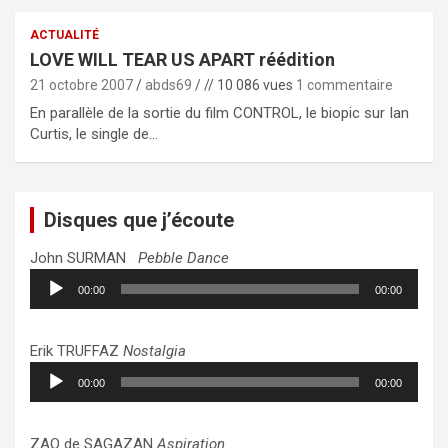
ACTUALITÉ
LOVE WILL TEAR US APART réédition
21 octobre 2007
abds69
// 10 086 vues
1 commentaire
En parallèle de la sortie du film CONTROL, le biopic sur Ian
Curtis, le single de…
Disques que j’écoute
John SURMAN
Pebble Dance
Lecteur
00:00
00:00
audio
Erik TRUFFAZ
Nostalgia
Lecteur
00:00
00:00
audio
ZAO de SAGAZAN
Aspiration