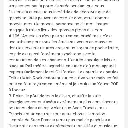
simplement par la porte d’entrée pendant que nous
faisions la queue , tous incrédules de découvrir que de
grands artistes peuvent encore se comporter comme
monsieur tout le monde, personne ne dit mot, instant
magique à milles lieux des grosses prods à la con.
A 10€ l’Américain n’est pas seulement bradé mais c’est
une aubaine pour tous les étudiants venus en masse et
dont les loyers et autres grèvent un argent de poche limité;
ce prix est aussi forcément synchrone avec la
contestation de ses chansons. L’entrée chaotique laisse
place au Rail théâtre, agréable en étage d’où mon appareil
captera facilement le roi Californien. Les premières parties
Folk et Math Rock dénotent sur ce qui va venir mais en fait
on s’en fout royalement, même si je sortirai un Young POP
à l’occaz.
B. Dolan, le pôte de tous les lives, chauffe la salle
énergiquement et s’avéra extrêmement plus convaincant a
posteriori dans un rap violent que Sage Francis, mais
Francis est attendu sur tout autre chose : l’émotion .
L’entrée de Sage Francis remet pas mal de pendules à
l’heure sur des textes extrêmement travaillés et musicaux,