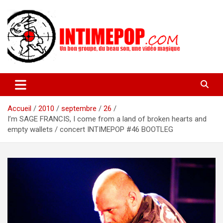
Aller
au
contenu
Un blog avec des sessions live filmées de concerts de musiques
intimepop.com
actuelles pop rock, post-rock, indé sur Lyon. rock pop concert
lyon
Accueil
2010
septembre
26
I’m SAGE FRANCIS, I come from a land of broken hearts and
empty wallets / concert INTIMEPOP #46 BOOTLEG