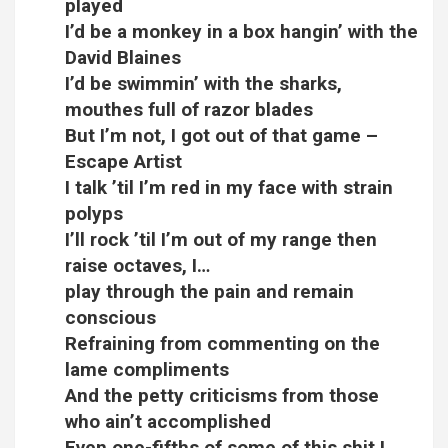
played
I’d be a monkey in a box hangin’ with the
David Blaines
I’d be swimmin’ with the sharks,
mouthes full of razor blades
But I’m not, I got out of that game –
Escape Artist
I talk ’til I’m red in my face with strain
polyps
I’ll rock ’til I’m out of my range then
raise octaves, I…
play through the pain and remain
conscious
Refraining from commenting on the
lame compliments
And the petty criticisms from those
who ain’t accomplished
Even one-fifths of some of this shit I