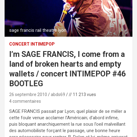
sage francis rail theatre lyon
CONCERT INTIMEPOP
I’m SAGE FRANCIS, I come from a
land of broken hearts and empty
wallets / concert INTIMEPOP #46
BOOTLEG
26 septembre 2010
abds69
// 11 213 vues
4 commentaires
SAGE FRANCIS passait par Lyon; quel plaisir de se mêler a
cette foule venue acclamer l’Américain; d’abord infime,
puis bloquant anarchiquement la rue sous l’oeil malveillant
des automobiliste forçant le passage, une bonne heure
sera nécessaire pour rentrer. B. Dolan et lui-même arriverat