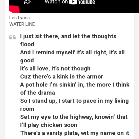
Les Lyrics :
WATER LINE
I just sit there, and let the thoughts
flood
And I remind myself it’s all right, it’s all
good
It’s all love, it’s not though
Cuz there’s a kink in the armor
A pot hole I’m sinkin’ in, the more I think
of the drama
So I stand up, I start to pace in my living
room
Set my eye to the highway, knowin’ that
I’ll play chicken soon
There’s a vanity plate, wit my name on it