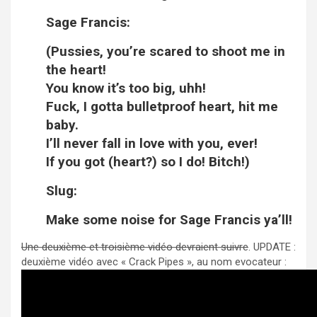
Sage Francis:
(Pussies, you’re scared to shoot me in
the heart!
You know it’s too big, uhh!
Fuck, I gotta bulletproof heart, hit me
baby.
I’ll never fall in love with you, ever!
If you got (heart?) so I do! Bitch!)
Slug:
Make some noise for Sage Francis ya’ll!
Une deuxième et troisième vidéo devraient suivre
. UPDATE :
deuxième vidéo avec « Crack Pipes », au nom evocateur :