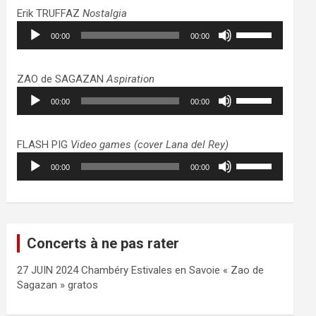
haut/bas
Erik TRUFFAZ
Nostalgia
pour
Lecteur
Utilisez
augmenter
00:00
00:00
audio
les
ou
flèches
diminuer
haut/bas
ZAO de SAGAZAN
Aspiration
le
pour
Lecteur
Utilisez
volume.
augmenter
00:00
00:00
audio
les
ou
flèches
diminuer
haut/bas
FLASH PIG
Video games (cover Lana del Rey)
le
pour
Lecteur
Utilisez
volume.
augmenter
00:00
00:00
audio
les
ou
flèches
diminuer
haut/bas
le
pour
volume.
augmenter
Concerts à ne pas rater
ou
diminuer
27 JUIN 2024 Chambéry Estivales en Savoie « Zao de
le
Sagazan » gratos
volume.