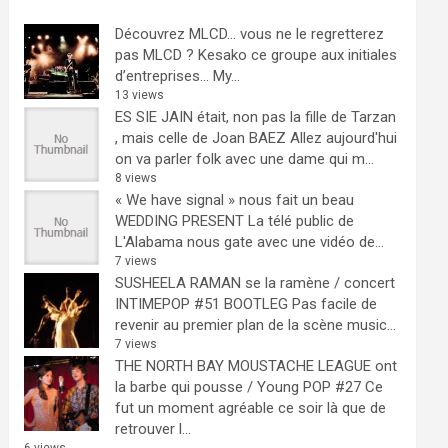
Découvrez MLCD… vous ne le regretterez
pas
MLCD ? Kesako ce groupe aux initiales
d’entreprises… My...
13 views
ES SIE JAIN était, non pas la fille de Tarzan
, mais celle de Joan BAEZ
Allez aujourd'hui
on va parler folk avec une dame qui m...
8 views
« We have signal » nous fait un beau
WEDDING PRESENT
La télé public de
L'Alabama nous gate avec une vidéo de...
7 views
SUSHEELA RAMAN se la ramène / concert
INTIMEPOP #51 BOOTLEG
Pas facile de
revenir au premier plan de la scène music...
7 views
THE NORTH BAY MOUSTACHE LEAGUE ont
la barbe qui pousse / Young POP #27
Ce
fut un moment agréable ce soir là que de
retrouver l...