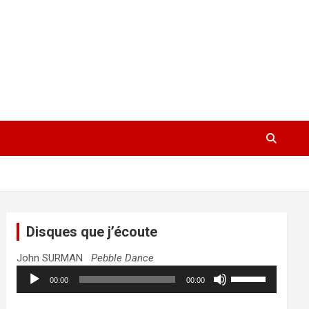
Disques que j’écoute
John SURMAN
Pebble Dance
Lecteur
Utilisez
00:00
00:00
audio
les
flèches