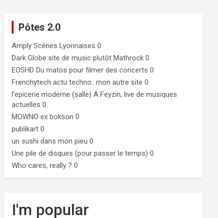
Pôtes 2.0
Amply
Scènes Lyonnaises 0
Dark Globe
site de music plutôt Mathrock 0
EOSHD
Du matos pour filmer des concerts 0
Frenchytech
actu techno…mon autre site 0
l'epicerie moderne (salle)
A Feyzin, live de musiques
actuelles 0
MOWNO ex bokson
0
publikart
0
un sushi dans mon pieu
0
Une pile de disques (pour passer le temps)
0
Who cares, really ?
0
I'm popular