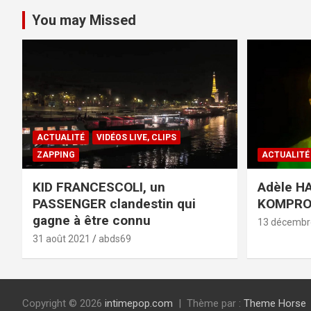
You may Missed
ACTUALITÉ
VIDÉOS LIVE, CLIPS
ZAPPING
ACTUALITÉ
KID FRANCESCOLI, un
Adèle HA
PASSENGER clandestin qui
KOMPR
gagne à être connu
13 décembr
31 août 2021
abds69
Copyright © 2026
intimepop.com
Thème par :
Theme Horse