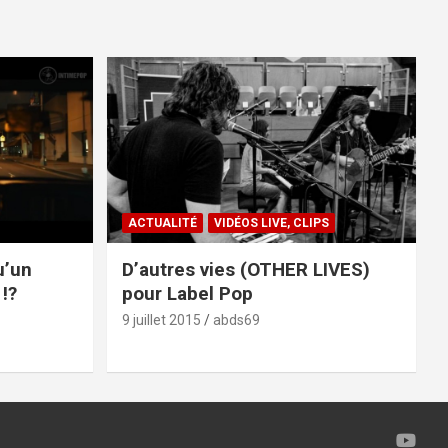
ACTUALITÉ
VIDÉOS LIVE, CLIPS
u’un
D’autres vies (OTHER LIVES)
!?
pour Label Pop
9 juillet 2015
abds69