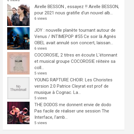
6 views
Airelle BESSON , essayez !!
Airelle BESSON,
pour 2021 nous gratifie d'un nouvel alb...
6 views
JOY : nouvelle planète tournant autour de
Venus / INTIMEPOP #55
Ce soir là Agnès
OBEL avait annulé son concert, laissan...
6 views
COCOROSIE, 2 titres en écoute
L'étonnant
et musical groupe COCOROSIE réiteire sa
coll...
5 views
YOUNG RAPTURE CHOIR: Les Choristes
version 2.0
Patrice Cleyrat est prof de
musique à Cognac. La...
5 views
THE DODOS me donnent envie de dodo
Pas facile de réaliser une session The
Interface, l'amb...
5 views