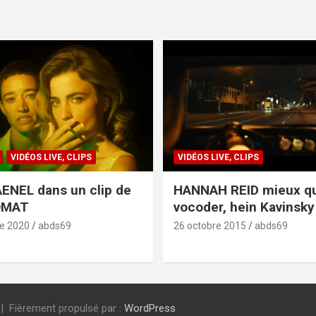
VIDÉOS LIVE, CLIPS
VIDÉOS LIVE, CLIPS
ENEL dans un clip de
HANNAH REID mieux q
OMAT
vocoder, hein Kavinsky 
e 2020
abds69
26 octobre 2015
abds69
Fièrement propulsé par :
WordPress