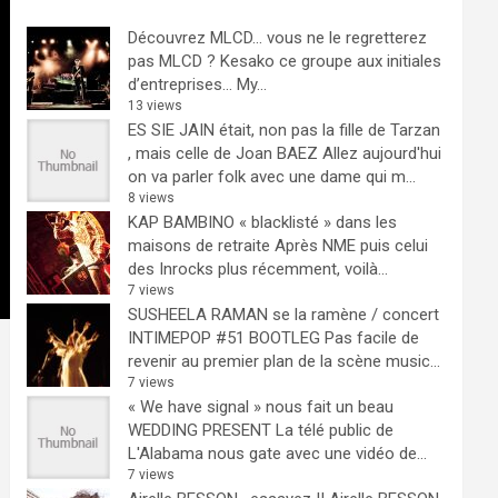
Découvrez MLCD… vous ne le regretterez
pas
MLCD ? Kesako ce groupe aux initiales
d’entreprises… My...
13 views
ES SIE JAIN était, non pas la fille de Tarzan
, mais celle de Joan BAEZ
Allez aujourd'hui
on va parler folk avec une dame qui m...
8 views
KAP BAMBINO « blacklisté » dans les
maisons de retraite
Après NME puis celui
des Inrocks plus récemment, voilà...
7 views
SUSHEELA RAMAN se la ramène / concert
INTIMEPOP #51 BOOTLEG
Pas facile de
revenir au premier plan de la scène music...
7 views
« We have signal » nous fait un beau
WEDDING PRESENT
La télé public de
L'Alabama nous gate avec une vidéo de...
7 views