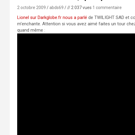
2 octobre 2009
abds69
// 2 037 vues
1 commentaire
Lionel sur Darkglobe.fr nous a parlé
de TWILIGHT SAD et com
m’enchante. Attention si vous avez aimé faites un tour ch
quand même :