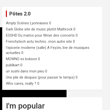
Pôtes 2.0
Amply
Scènes Lyonnaises 0
Dark Globe
site de music plutôt Mathrock 0
EOSHD
Du matos pour filmer des concerts 0
Frenchytech
actu techno…mon autre site 0
l'epicerie moderne (salle)
A Feyzin, live de musiques
actuelles 0
MOWNO ex bokson
0
publikart
0
un sushi dans mon pieu
0
Une pile de disques (pour passer le temps)
0
Who cares, really ?
0
I'm popular