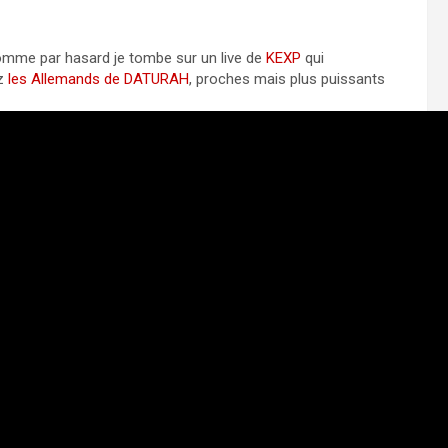
me par hasard je tombe sur un live de
KEXP
qui
ez
les Allemands de DATURAH
, proches mais plus puissants