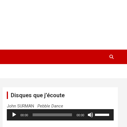
Disques que j’écoute
John SURMAN
Pebble Dance
Lecteur
Utilisez
00:00
00:00
audio
les
flèches