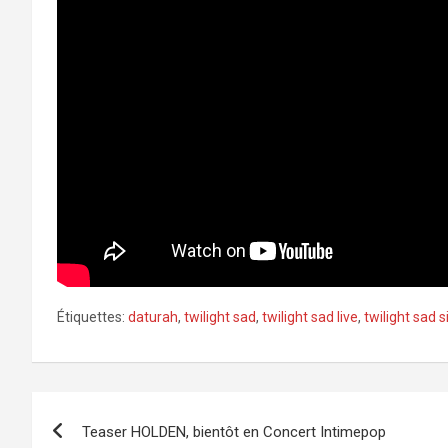
Étiquettes:
daturah
,
twilight sad
,
twilight sad live
,
twilight sad s
Navigation
Teaser HOLDEN, bientôt en Concert Intimepop