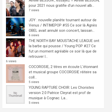
Airelle BESSON , essayez !!
Airelle BESSON,
pour 2021 nous gratifie d'un nouvel alb...
7 views
JOY : nouvelle planète tournant autour de
Venus / INTIMEPOP #55
Ce soir là Agnès
OBEL avait annulé son concert, laissan...
6 views
THE NORTH BAY MOUSTACHE LEAGUE ont
la barbe qui pousse / Young POP #27
Ce
fut un moment agréable ce soir là que de
retrouver l...
6 views
COCOROSIE, 2 titres en écoute
L'étonnant
et musical groupe COCOROSIE réiteire sa
coll...
5 views
YOUNG RAPTURE CHOIR: Les Choristes
version 2.0
Patrice Cleyrat est prof de
musique à Cognac. La...
5 views