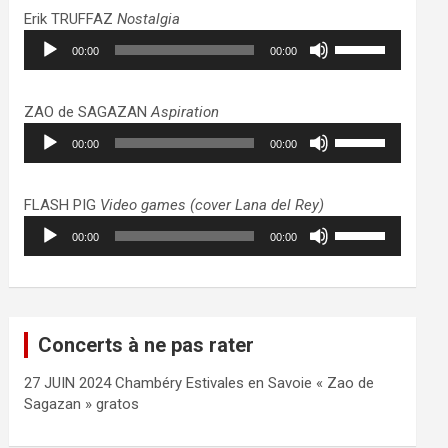
haut/bas
Erik TRUFFAZ
Nostalgia
pour
Lecteur
Utilisez
augmenter
00:00
00:00
audio
les
ou
flèches
diminuer
haut/bas
ZAO de SAGAZAN
Aspiration
le
pour
Lecteur
Utilisez
volume.
augmenter
00:00
00:00
audio
les
ou
flèches
diminuer
haut/bas
FLASH PIG
Video games (cover Lana del Rey)
le
pour
Lecteur
Utilisez
volume.
augmenter
00:00
00:00
audio
les
ou
flèches
diminuer
haut/bas
le
pour
volume.
augmenter
Concerts à ne pas rater
ou
diminuer
27 JUIN 2024 Chambéry Estivales en Savoie « Zao de
le
Sagazan » gratos
volume.