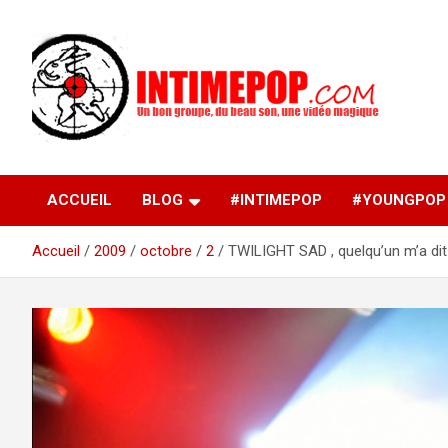
Aller
au
contenu
Un blog avec des sessions live filmées de concerts de
intimepop.com
musiques actuelles pop rock, post-rock, indé sur Lyon. rock po
concert lyon
ACCUEIL
BLOG
#INTIMEPOP
#YOUNGPOP
Accueil
2009
octobre
2
TWILIGHT SAD , quelqu’un m’a dit