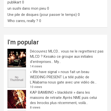
publikart
0
un sushi dans mon pieu
0
Une pile de disques (pour passer le temps)
0
Who cares, really ?
0
I'm popular
Découvrez MLCD… vous ne le regretterez pas
MLCD ? Kesako ce groupe aux initiales
d’entreprises… My...
14 views
« We have signal » nous fait un beau
WEDDING PRESENT
La télé public de
L'Alabama nous gate avec une vidéo de...
10 views
KAP BAMBINO « blacklisté » dans les
maisons de retraite
Après NME puis celui
des Inrocks plus récemment, voilà...
8 views