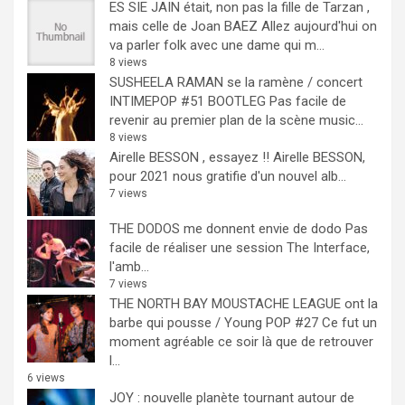
ES SIE JAIN était, non pas la fille de Tarzan ,
mais celle de Joan BAEZ
Allez aujourd'hui on
va parler folk avec une dame qui m...
8 views
SUSHEELA RAMAN se la ramène / concert
INTIMEPOP #51 BOOTLEG
Pas facile de
revenir au premier plan de la scène music...
8 views
Airelle BESSON , essayez !!
Airelle BESSON,
pour 2021 nous gratifie d'un nouvel alb...
7 views
THE DODOS me donnent envie de dodo
Pas
facile de réaliser une session The Interface,
l'amb...
7 views
THE NORTH BAY MOUSTACHE LEAGUE ont la
barbe qui pousse / Young POP #27
Ce fut un
moment agréable ce soir là que de retrouver
l...
6 views
JOY : nouvelle planète tournant autour de