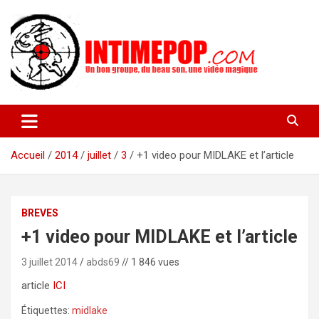
Aller
au
contenu
Un blog avec des sessions live filmées de concerts de musiques
intimepop.com
actuelles pop rock, post-rock, indé sur Lyon. rock pop concert
lyon
Accueil
2014
juillet
3
+1 video pour MIDLAKE et l’article
BREVES
+1 video pour MIDLAKE et l’article
3 juillet 2014
abds69
// 1 846 vues
article
ICI
Étiquettes:
midlake