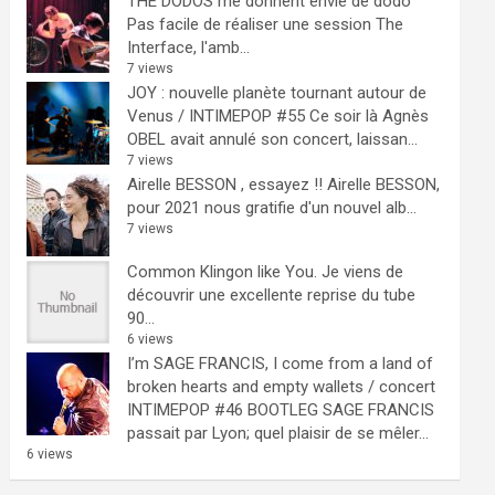
THE DODOS me donnent envie de dodo
Pas facile de réaliser une session The
Interface, l'amb...
7 views
JOY : nouvelle planète tournant autour de
Venus / INTIMEPOP #55
Ce soir là Agnès
OBEL avait annulé son concert, laissan...
7 views
Airelle BESSON , essayez !!
Airelle BESSON,
pour 2021 nous gratifie d'un nouvel alb...
7 views
Common Klingon like You.
Je viens de
découvrir une excellente reprise du tube
90...
6 views
I’m SAGE FRANCIS, I come from a land of
broken hearts and empty wallets / concert
INTIMEPOP #46 BOOTLEG
SAGE FRANCIS
passait par Lyon; quel plaisir de se mêler...
6 views