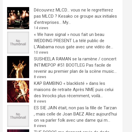
Découvrez MLCD… vous ne le regretterez
pas
MLCD ? Kesako ce groupe aux initiales
d’entreprises… My...
14 views
« We have signal » nous fait un beau
WEDDING PRESENT
La télé public de
L'Alabama nous gate avec une vidéo de...
10 views
SUSHEELA RAMAN se la ramène / concert
INTIMEPOP #51 BOOTLEG
Pas facile de
revenir au premier plan de la scène music...
8 views
KAP BAMBINO « blacklisté » dans les
maisons de retraite
Après NME puis celui
des Inrocks plus récemment, voilà...
8 views
ES SIE JAIN était, non pas la fille de Tarzan
, mais celle de Joan BAEZ
Allez aujourd'hui
on va parler folk avec une dame qui m...
8 views