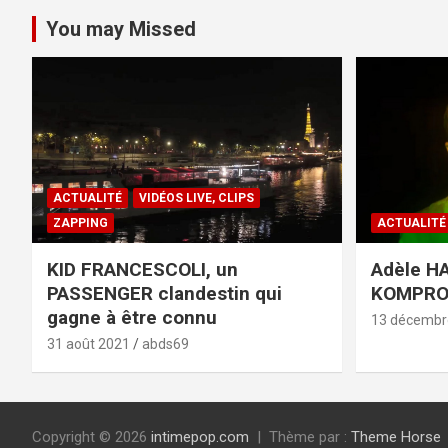
You may Missed
ACTUALITÉ
VIDÉOS LIVE, CLIPS
ZAPPING
ACTUALITÉ
KID FRANCESCOLI, un
Adèle HA
PASSENGER clandestin qui
KOMPR
gagne à être connu
13 décembr
31 août 2021
abds69
Copyright © 2026
intimepop.com
Thème par :
Theme Horse