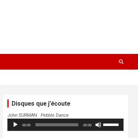
Disques que j’écoute
John SURMAN
Pebble Dance
Lecteur
Utilisez
00:00
00:00
audio
les
flèches