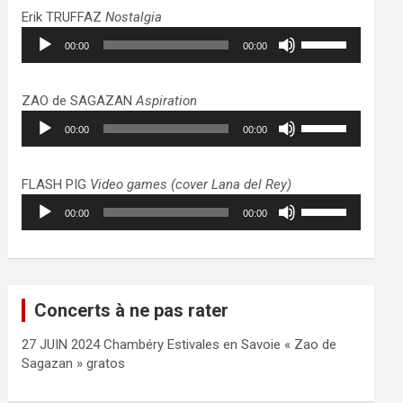
haut/bas
Erik TRUFFAZ
Nostalgia
pour
Lecteur
Utilisez
augmenter
00:00
00:00
audio
les
ou
flèches
diminuer
haut/bas
ZAO de SAGAZAN
Aspiration
le
pour
Lecteur
Utilisez
volume.
augmenter
00:00
00:00
audio
les
ou
flèches
diminuer
haut/bas
FLASH PIG
Video games (cover Lana del Rey)
le
pour
Lecteur
Utilisez
volume.
augmenter
00:00
00:00
audio
les
ou
flèches
diminuer
haut/bas
le
pour
volume.
augmenter
Concerts à ne pas rater
ou
diminuer
27 JUIN 2024 Chambéry Estivales en Savoie « Zao de
le
Sagazan » gratos
volume.