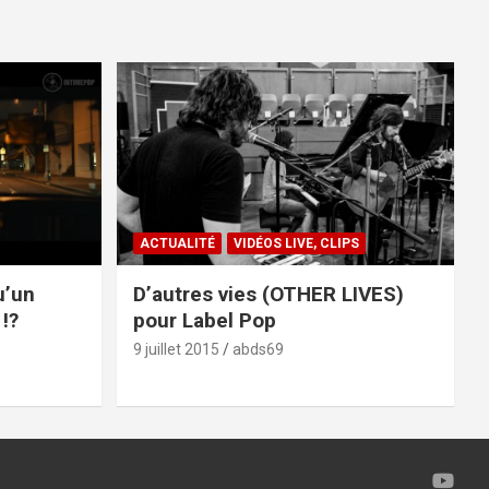
ACTUALITÉ
VIDÉOS LIVE, CLIPS
u’un
D’autres vies (OTHER LIVES)
!?
pour Label Pop
9 juillet 2015
abds69