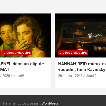
VIDÉOS LIVE, CLIPS
VIDÉOS LIVE, CLIPS
ENEL dans un clip de
HANNAH REID mieux q
OMAT
vocoder, hein Kavinsky 
e 2020
abds69
26 octobre 2015
abds69
Fièrement propulsé par :
WordPress