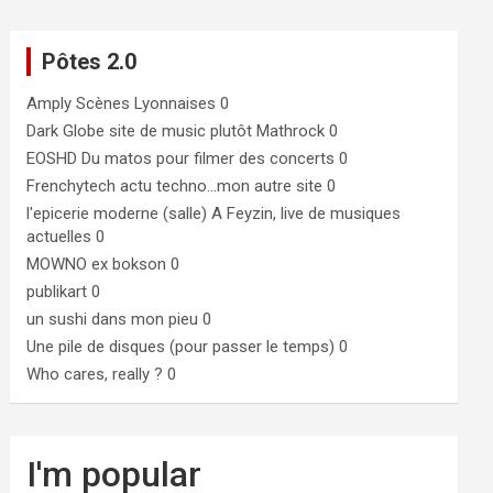
Pôtes 2.0
Amply
Scènes Lyonnaises 0
Dark Globe
site de music plutôt Mathrock 0
EOSHD
Du matos pour filmer des concerts 0
Frenchytech
actu techno…mon autre site 0
l'epicerie moderne (salle)
A Feyzin, live de musiques
actuelles 0
MOWNO ex bokson
0
publikart
0
un sushi dans mon pieu
0
Une pile de disques (pour passer le temps)
0
Who cares, really ?
0
I'm popular