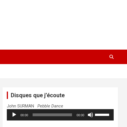
Disques que j’écoute
John SURMAN
Pebble Dance
Lecteur
Utilisez
00:00
00:00
audio
les
flèches