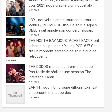
Airelle BESSON , essayez !!
Airelle BESSON,
pour 2021 nous gratifie d'un nouvel alb...
7 views
JOY : nouvelle planète tournant autour de
Venus / INTIMEPOP #55
Ce soir là Agnès
OBEL avait annulé son concert, laissan...
6 views
THE NORTH BAY MOUSTACHE LEAGUE ont
la barbe qui pousse / Young POP #27
Ce
fut un moment agréable ce soir là que de
retrouver l...
6 views
THE DODOS me donnent envie de dodo
Pas facile de réaliser une session The
Interface, l'amb...
5 views
EARTH… soon.
Un groupe difficile ...bientôt
en concert Intimepop dès...
5 views