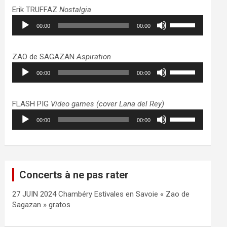
haut/bas
Erik TRUFFAZ
Nostalgia
pour
Lecteur
Utilisez
augmenter
00:00
00:00
audio
les
ou
flèches
diminuer
haut/bas
ZAO de SAGAZAN
Aspiration
le
pour
Lecteur
Utilisez
volume.
augmenter
00:00
00:00
audio
les
ou
flèches
diminuer
haut/bas
FLASH PIG
Video games (cover Lana del Rey)
le
pour
Lecteur
Utilisez
volume.
augmenter
00:00
00:00
audio
les
ou
flèches
diminuer
haut/bas
le
pour
volume.
augmenter
Concerts à ne pas rater
ou
diminuer
27 JUIN 2024 Chambéry Estivales en Savoie « Zao de
le
Sagazan » gratos
volume.