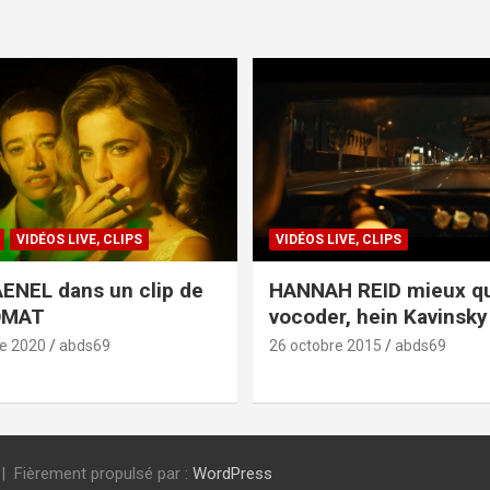
VIDÉOS LIVE, CLIPS
VIDÉOS LIVE, CLIPS
ENEL dans un clip de
HANNAH REID mieux q
OMAT
vocoder, hein Kavinsky 
e 2020
abds69
26 octobre 2015
abds69
Fièrement propulsé par :
WordPress