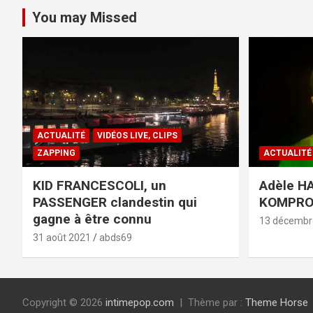
You may Missed
ACTUALITÉ
VIDÉOS LIVE, CLIPS
ZAPPING
ACTUALITÉ
KID FRANCESCOLI, un
Adèle HA
PASSENGER clandestin qui
KOMPR
gagne à être connu
13 décembr
31 août 2021
abds69
Copyright © 2026
intimepop.com
Thème par :
Theme Horse