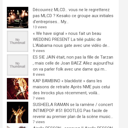
Découvrez MLCD… vous ne le regretterez
pas
MLCD ? Kesako ce groupe aux initiales
d’entreprises… My...
13 views
« We have signal » nous fait un beau
WEDDING PRESENT
La télé public de
L'Alabama nous gate avec une vidéo de...
9 views
ES SIE JAIN était, non pas la fille de Tarzan
, mais celle de Joan BAEZ
Allez aujourd'hui
on va parler folk avec une dame qui m...
8 views
KAP BAMBINO « blacklisté » dans les
maisons de retraite
Après NME puis celui
des Inrocks plus récemment, voilà...
7 views
SUSHEELA RAMAN se la ramène / concert
INTIMEPOP #51 BOOTLEG
Pas facile de
revenir au premier plan de la scène music...
7 views