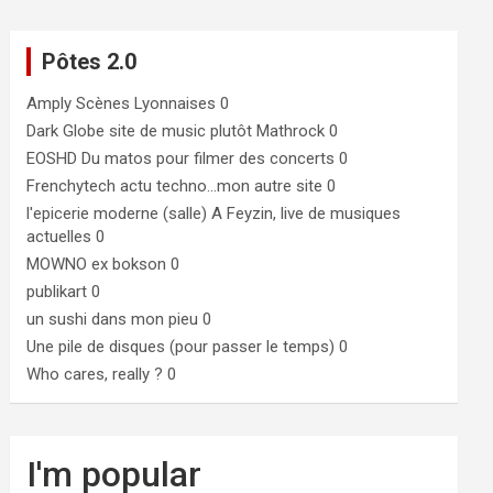
Pôtes 2.0
Amply
Scènes Lyonnaises 0
Dark Globe
site de music plutôt Mathrock 0
EOSHD
Du matos pour filmer des concerts 0
Frenchytech
actu techno…mon autre site 0
l'epicerie moderne (salle)
A Feyzin, live de musiques
actuelles 0
MOWNO ex bokson
0
publikart
0
un sushi dans mon pieu
0
Une pile de disques (pour passer le temps)
0
Who cares, really ?
0
I'm popular