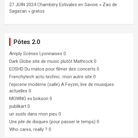
27 JUIN 2024 Chambéry Estivales en Savoie « Zao de
Sagazan » gratos
Pôtes 2.0
Amply
Scènes Lyonnaises 0
Dark Globe
site de music plutôt Mathrock 0
EOSHD
Du matos pour filmer des concerts 0
Frenchytech
actu techno…mon autre site 0
l'epicerie moderne (salle)
A Feyzin, live de musiques
actuelles 0
MOWNO ex bokson
0
publikart
0
un sushi dans mon pieu
0
Une pile de disques (pour passer le temps)
0
Who cares, really ?
0