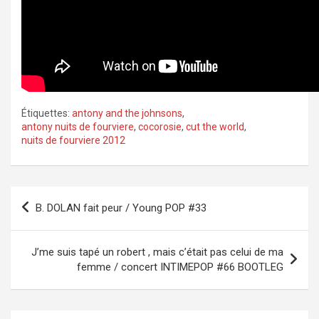
Étiquettes:
antony and the johnsons
,
antony nuits de fourviere
,
cocorosie
,
cut the world
,
nuits de fourviere 2012
Navigation
B. DOLAN fait peur / Young POP #33
de
l’article
J’me suis tapé un robert , mais c’était pas celui de ma
femme / concert INTIMEPOP #66 BOOTLEG