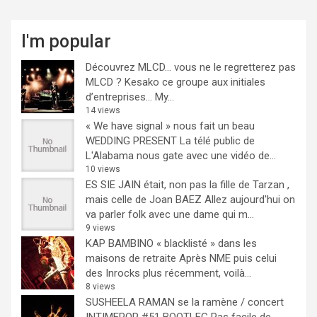
I'm popular
Découvrez MLCD… vous ne le regretterez pas
MLCD ? Kesako ce groupe aux initiales
d’entreprises… My...
14 views
« We have signal » nous fait un beau
WEDDING PRESENT
La télé public de
L'Alabama nous gate avec une vidéo de...
10 views
ES SIE JAIN était, non pas la fille de Tarzan ,
mais celle de Joan BAEZ
Allez aujourd'hui on
va parler folk avec une dame qui m...
9 views
KAP BAMBINO « blacklisté » dans les
maisons de retraite
Après NME puis celui
des Inrocks plus récemment, voilà...
8 views
SUSHEELA RAMAN se la ramène / concert
INTIMEPOP #51 BOOTLEG
Pas facile de