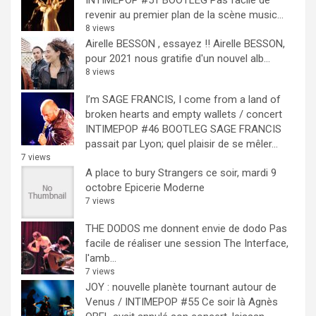
revenir au premier plan de la scène music...
8 views
Airelle BESSON , essayez !!
Airelle BESSON,
pour 2021 nous gratifie d'un nouvel alb...
8 views
I’m SAGE FRANCIS, I come from a land of
broken hearts and empty wallets / concert
INTIMEPOP #46 BOOTLEG
SAGE FRANCIS
passait par Lyon; quel plaisir de se mêler...
7 views
A place to bury Strangers ce soir, mardi 9
octobre Epicerie Moderne
7 views
THE DODOS me donnent envie de dodo
Pas
facile de réaliser une session The Interface,
l'amb...
7 views
JOY : nouvelle planète tournant autour de
Venus / INTIMEPOP #55
Ce soir là Agnès