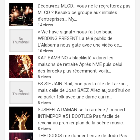
Découvrez MLCD… vous ne le regretterez pas
MLCD ? Kesako ce groupe aux initiales
d’entreprises… My...
14 views
« We have signal » nous fait un beau
WEDDING PRESENT
La télé public de
L'Alabama nous gate avec une vidéo de...
10 views
KAP BAMBINO « blacklisté » dans les
maisons de retraite
Après NME puis celui
des Inrocks plus récemment, voilà...
8 views
ES SIE JAIN était, non pas la fille de Tarzan ,
mais celle de Joan BAEZ
Allez aujourd'hui on
va parler folk avec une dame qui m...
8 views
SUSHEELA RAMAN se la ramène / concert
INTIMEPOP #51 BOOTLEG
Pas facile de
revenir au premier plan de la scène music...
8 views
THE DODOS me donnent envie de dodo
Pas