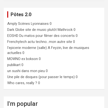
Pôtes 2.0
Amply
Scènes Lyonnaises 0
Dark Globe
site de music plutôt Mathrock 0
EOSHD
Du matos pour filmer des concerts 0
Frenchytech
actu techno…mon autre site 0
l'epicerie moderne (salle)
A Feyzin, live de musiques
actuelles 0
MOWNO ex bokson
0
publikart
0
un sushi dans mon pieu
0
Une pile de disques (pour passer le temps)
0
Who cares, really ?
0
I'm popular