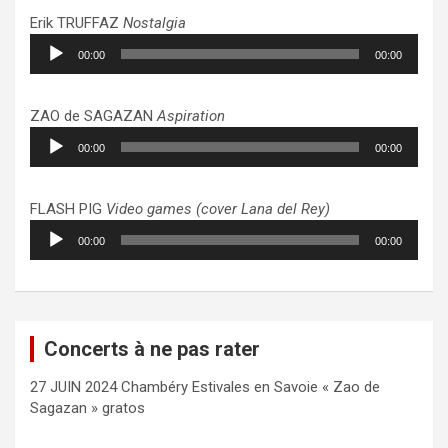
Erik TRUFFAZ
Nostalgia
Lecteur
00:00
00:00
audio
ZAO de SAGAZAN
Aspiration
Lecteur
00:00
00:00
audio
FLASH PIG
Video games (cover Lana del Rey)
Lecteur
00:00
00:00
audio
Concerts à ne pas rater
27 JUIN 2024 Chambéry Estivales en Savoie « Zao de
Sagazan » gratos